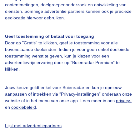
contentmetingen, doelgroepenonderzoek en ontwikkeling van
Veelgestelde vragen
diensten. Sommige advertentie partners kunnen ook je precieze
Contact
geolocatie hiervoor gebruiken.
Toegankelijkheid
Geef toestemming of betaal voor toegang
Gebruikersvoorwaarden
Door op "Gratis" te klikken, geef je toestemming voor alle
Adverteren
bovenstaande doeleinden. Indien je voor geen enkel doeleinde
toestemming wenst te geven, kun je kiezen voor een
Buienradar Team
advertentievrije ervaring door op “Buienradar Premium” te
klikken.
Privacy beleid
Cookie beleid
Jouw keuze geldt enkel voor Buienradar en kun je opnieuw
Privacy instellingen
aanpassen of intrekken via “Privacy-instellingen” onderaan onze
website of in het menu van onze app. Lees meer in ons
privacy-
Gratis weerdata
en
cookiebeleid
.
@BuienradarNL
Lijst met advertentiepartners
Buienradar
Buienradar