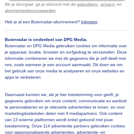
Als je doorgaat, ga je akkoord met de
gebruikers-
,
privacy-
en
Klik
hier
om dit aan te passen
abonnementsvoorwaarden
.
Heb je al een Buienradar-abonnement?
Inloggen
Bekijk slideshow
Buienradar is onderdeel van DPG Media.
Buienradar en DPG Media gebruiken cookies om informatie over
je apparaat, locatie, browser en surfgedrag te verzamelen. Deze
informatie combineren we met de gegevens die je zelf deelt met
ons, zoals wanneer je een account aanmaakt. Dit doen we om
Een moment geduld aub...
het gebruik van onze media te analyseren en onze websites en
apps te verbeteren.
Daarnaast kunnen we, als je hier toestemming voor geeft, je
gegevens gebruiken om onze content, communicatie en aanbod
te personaliseren en je relevante advertenties te tonen, en voor
Over Buienradar
marketingdoeleinden delen met 4 mediapartners. Ook content
van 13 externe platformen wordt enkel getoond met jouw
toestemming. Onze 114 advertentie partners gebruiken cookies
Bedrijfsgegevens
voor gepersonaliseerde advertenties, advertentie- en