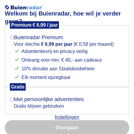
Welkom bij Buienradar, hoe wil je verder
gaan?
Premium € 6,99 / jaar
Mogen we je locatie gebruiken voor het
Oranje Vuurbol uit Oosten komt op
weer?
Buienradar Premium
Voor slechts
€ 6,99 per jaar
(€ 0,58 per maand)
Advertentievrij en privacy veilig
Ontvang voor min. € 40,- aan cadeaus
Indien je hier nog geen akkoord op hebt gegeven,
verschijnt er zo een pop-up uit je browser waarin
10% donatie aan Staatsbosbeheer
deze toestemming gevraagd wordt.
Elk moment opzegbaar
Gratis
Is goed, toon de popup
Met persoonlijke advertenties
Gratis blijven gebruiken
Instellingen
Nu niet, misschien later
Door: John Dalhuijsen
Gemaakt: 10-05-2026, 13x bekeken
Doorgaan
Gebruik je Safari en wil je niet elke dag deze pop-up zien?