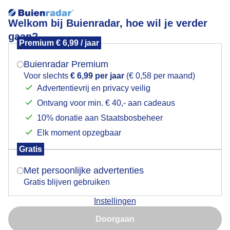
Welkom bij Buienradar, hoe wil je verder
gaan?
Premium € 6,99 / jaar
Mogen we je locatie gebruiken voor het
Oranje Vuurbol uit Oosten komt op
weer?
Buienradar Premium
Voor slechts
€ 6,99 per jaar
(€ 0,58 per maand)
Advertentievrij en privacy veilig
Ontvang voor min. € 40,- aan cadeaus
Indien je hier nog geen akkoord op hebt gegeven,
verschijnt er zo een pop-up uit je browser waarin
10% donatie aan Staatsbosbeheer
deze toestemming gevraagd wordt.
Elk moment opzegbaar
Gratis
Is goed, toon de popup
Met persoonlijke advertenties
Gratis blijven gebruiken
Instellingen
Nu niet, misschien later
Door: John Dalhuijsen
Gemaakt: 10-05-2026, 25x bekeken
Doorgaan
Gebruik je Safari en wil je niet elke dag deze pop-up zien?