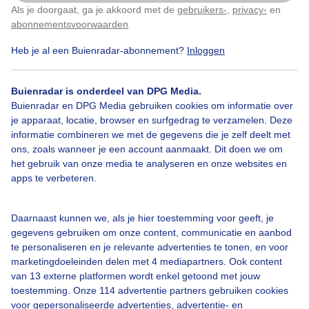
Als je doorgaat, ga je akkoord met de
gebruikers-
,
privacy-
en
Klik
hier
om dit aan te passen
abonnementsvoorwaarden
.
Heb je al een Buienradar-abonnement?
Inloggen
Bekijk slideshow
Buienradar is onderdeel van DPG Media.
Buienradar en DPG Media gebruiken cookies om informatie over
je apparaat, locatie, browser en surfgedrag te verzamelen. Deze
informatie combineren we met de gegevens die je zelf deelt met
ons, zoals wanneer je een account aanmaakt. Dit doen we om
Een moment geduld aub...
het gebruik van onze media te analyseren en onze websites en
apps te verbeteren.
Daarnaast kunnen we, als je hier toestemming voor geeft, je
gegevens gebruiken om onze content, communicatie en aanbod
te personaliseren en je relevante advertenties te tonen, en voor
Over Buienradar
marketingdoeleinden delen met 4 mediapartners. Ook content
van 13 externe platformen wordt enkel getoond met jouw
toestemming. Onze 114 advertentie partners gebruiken cookies
Bedrijfsgegevens
voor gepersonaliseerde advertenties, advertentie- en