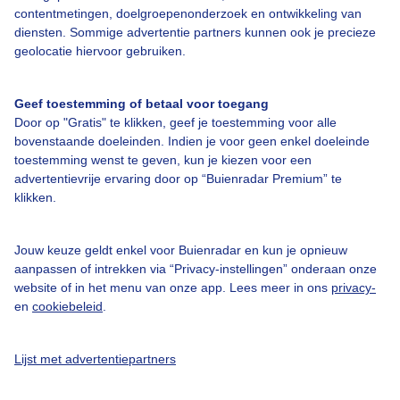
contentmetingen, doelgroepenonderzoek en ontwikkeling van
Veelgestelde vragen
diensten. Sommige advertentie partners kunnen ook je precieze
Contact
geolocatie hiervoor gebruiken.
Toegankelijkheid
Geef toestemming of betaal voor toegang
Gebruikersvoorwaarden
Door op "Gratis" te klikken, geef je toestemming voor alle
Adverteren
bovenstaande doeleinden. Indien je voor geen enkel doeleinde
toestemming wenst te geven, kun je kiezen voor een
Buienradar Team
advertentievrije ervaring door op “Buienradar Premium” te
klikken.
Privacy beleid
Cookie beleid
Jouw keuze geldt enkel voor Buienradar en kun je opnieuw
Privacy instellingen
aanpassen of intrekken via “Privacy-instellingen” onderaan onze
website of in het menu van onze app. Lees meer in ons
privacy-
Gratis weerdata
en
cookiebeleid
.
@BuienradarNL
Lijst met advertentiepartners
Buienradar
Buienradar