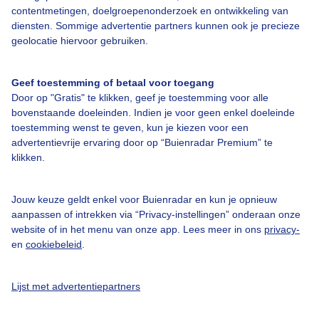
Bedrijfsgegevens
contentmetingen, doelgroepenonderzoek en ontwikkeling van
diensten. Sommige advertentie partners kunnen ook je precieze
Veelgestelde vragen
geolocatie hiervoor gebruiken.
Contact
Toegankelijkheid
Geef toestemming of betaal voor toegang
Door op "Gratis" te klikken, geef je toestemming voor alle
Gebruikersvoorwaarden
bovenstaande doeleinden. Indien je voor geen enkel doeleinde
Adverteren
toestemming wenst te geven, kun je kiezen voor een
advertentievrije ervaring door op “Buienradar Premium” te
Buienradar Team
klikken.
Privacy beleid
Cookie beleid
Jouw keuze geldt enkel voor Buienradar en kun je opnieuw
aanpassen of intrekken via “Privacy-instellingen” onderaan onze
Privacy instellingen
website of in het menu van onze app. Lees meer in ons
privacy-
en
cookiebeleid
.
Gratis weerdata
@BuienradarNL
Lijst met advertentiepartners
Buienradar