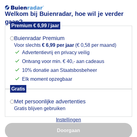
Welkom bij Buienradar, hoe wil je verder
gaan?
Premium € 6,99 / jaar
Mogen we je locatie gebruiken voor het
Avondlucht
weer?
Buienradar Premium
Voor slechts
€ 6,99 per jaar
(€ 0,58 per maand)
Advertentievrij en privacy veilig
Ontvang voor min. € 40,- aan cadeaus
Indien je hier nog geen akkoord op hebt gegeven,
verschijnt er zo een pop-up uit je browser waarin
10% donatie aan Staatsbosbeheer
deze toestemming gevraagd wordt.
Elk moment opzegbaar
Gratis
Is goed, toon de popup
Avondlucht
Met persoonlijke advertenties
Gratis blijven gebruiken
Door: Anne-Marie van Iersel
Gemaakt: 09-05-2026, 20x bekeken
Instellingen
Nu niet, misschien later
Doorgaan
Gebruik je Safari en wil je niet elke dag deze pop-up zien?