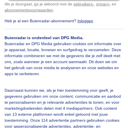
Als je doorgaat, ga je akkoord met de
gebruikers-
,
privacy-
en
Klik
hier
om dit aan te passen
Avondlucht
Lente
abonnementsvoorwaarden
.
Heb je al een Buienradar-abonnement?
Inloggen
Bekijk slideshow
Buienradar is onderdeel van DPG Media.
Buienradar en DPG Media gebruiken cookies om informatie over
je apparaat, locatie, browser en surfgedrag te verzamelen. Deze
informatie combineren we met de gegevens die je zelf deelt met
ons, zoals wanneer je een account aanmaakt. Dit doen we om
het gebruik van onze media te analyseren en onze websites en
Een moment geduld aub...
apps te verbeteren.
Daarnaast kunnen we, als je hier toestemming voor geeft, je
gegevens gebruiken om onze content, communicatie en aanbod
te personaliseren en je relevante advertenties te tonen, en voor
marketingdoeleinden delen met 4 mediapartners. Ook content
Over Buienradar
van 13 externe platformen wordt enkel getoond met jouw
toestemming. Onze 114 advertentie partners gebruiken cookies
voor gepersonaliseerde advertenties, advertentie- en