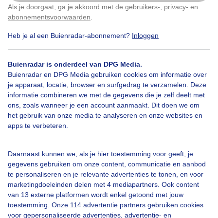
Als je doorgaat, ga je akkoord met de
gebruikers-
,
privacy-
en
Klik
hier
om dit aan te passen
Ganzen
Lente
Zon
abonnementsvoorwaarden
.
Heb je al een Buienradar-abonnement?
Inloggen
Bekijk slideshow
Buienradar is onderdeel van DPG Media.
Buienradar en DPG Media gebruiken cookies om informatie over
je apparaat, locatie, browser en surfgedrag te verzamelen. Deze
informatie combineren we met de gegevens die je zelf deelt met
ons, zoals wanneer je een account aanmaakt. Dit doen we om
het gebruik van onze media te analyseren en onze websites en
Een moment geduld aub...
apps te verbeteren.
Daarnaast kunnen we, als je hier toestemming voor geeft, je
gegevens gebruiken om onze content, communicatie en aanbod
te personaliseren en je relevante advertenties te tonen, en voor
marketingdoeleinden delen met 4 mediapartners. Ook content
Over Buienradar
van 13 externe platformen wordt enkel getoond met jouw
toestemming. Onze 114 advertentie partners gebruiken cookies
voor gepersonaliseerde advertenties, advertentie- en