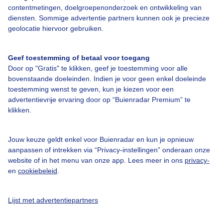
Bedrijfsgegevens
contentmetingen, doelgroepenonderzoek en ontwikkeling van
diensten. Sommige advertentie partners kunnen ook je precieze
Veelgestelde vragen
geolocatie hiervoor gebruiken.
Contact
Toegankelijkheid
Geef toestemming of betaal voor toegang
Door op "Gratis" te klikken, geef je toestemming voor alle
Gebruikersvoorwaarden
bovenstaande doeleinden. Indien je voor geen enkel doeleinde
Adverteren
toestemming wenst te geven, kun je kiezen voor een
advertentievrije ervaring door op “Buienradar Premium” te
Buienradar Team
klikken.
Privacy beleid
Cookie beleid
Jouw keuze geldt enkel voor Buienradar en kun je opnieuw
aanpassen of intrekken via “Privacy-instellingen” onderaan onze
Privacy instellingen
website of in het menu van onze app. Lees meer in ons
privacy-
en
cookiebeleid
.
Gratis weerdata
@BuienradarNL
Lijst met advertentiepartners
Buienradar