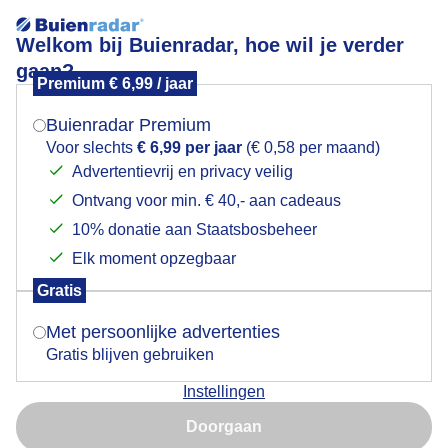
Welkom bij Buienradar, hoe wil je verder
gaan?
Premium € 6,99 / jaar
Mogen we je locatie gebruiken voor het
Ganzenfamilies
weer?
Buienradar Premium
Voor slechts
€ 6,99 per jaar
(€ 0,58 per maand)
Advertentievrij en privacy veilig
Ontvang voor min. € 40,- aan cadeaus
Indien je hier nog geen akkoord op hebt gegeven,
verschijnt er zo een pop-up uit je browser waarin
10% donatie aan Staatsbosbeheer
deze toestemming gevraagd wordt.
Elk moment opzegbaar
Gratis
Is goed, toon de popup
Ganzen
Met persoonlijke advertenties
Gratis blijven gebruiken
Door: Anne-Marie van Iersel
Gemaakt: 09-05-2026, 25x bekeken
Instellingen
Nu niet, misschien later
Doorgaan
Gebruik je Safari en wil je niet elke dag deze pop-up zien?