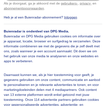
Als je doorgaat, ga je akkoord met de
gebruikers-
,
privacy-
en
Klik
hier
om dit aan te passen
abonnementsvoorwaarden
.
Bekijk slideshow
Heb je al een Buienradar-abonnement?
Inloggen
Buienradar is onderdeel van DPG Media.
Buienradar en DPG Media gebruiken cookies om informatie over
je apparaat, locatie, browser en surfgedrag te verzamelen. Deze
informatie combineren we met de gegevens die je zelf deelt met
Een moment geduld aub...
ons, zoals wanneer je een account aanmaakt. Dit doen we om
het gebruik van onze media te analyseren en onze websites en
apps te verbeteren.
Daarnaast kunnen we, als je hier toestemming voor geeft, je
gegevens gebruiken om onze content, communicatie en aanbod
Over Buienradar
te personaliseren en je relevante advertenties te tonen, en voor
marketingdoeleinden delen met 4 mediapartners. Ook content
van 13 externe platformen wordt enkel getoond met jouw
Bedrijfsgegevens
toestemming. Onze 114 advertentie partners gebruiken cookies
Veelgestelde vragen
voor gepersonaliseerde advertenties, advertentie- en