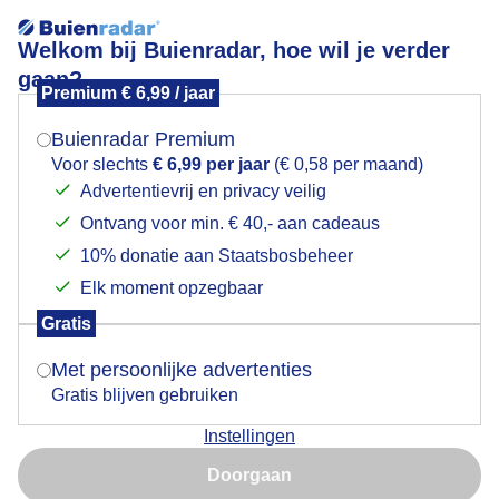
Welkom bij Buienradar, hoe wil je verder
gaan?
Premium € 6,99 / jaar
Mogen we je locatie gebruiken voor het
ik ging vanochtend de mist in, maar het was zo
weer?
MOOI..........
Buienradar Premium
Voor slechts
€ 6,99 per jaar
(€ 0,58 per maand)
Advertentievrij en privacy veilig
Ontvang voor min. € 40,- aan cadeaus
Indien je hier nog geen akkoord op hebt gegeven,
verschijnt er zo een pop-up uit je browser waarin
10% donatie aan Staatsbosbeheer
deze toestemming gevraagd wordt.
Elk moment opzegbaar
Gratis
Is goed, toon de popup
Met persoonlijke advertenties
Gratis blijven gebruiken
Door: Nico
Gemaakt: 09-05-2026, 35x bekeken
Instellingen
Nu niet, misschien later
Doorgaan
Gebruik je Safari en wil je niet elke dag deze pop-up zien?