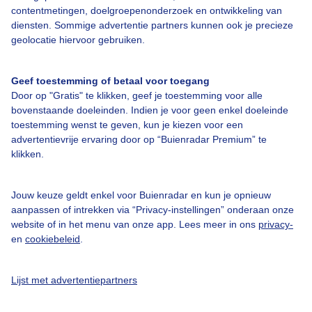
contentmetingen, doelgroepenonderzoek en ontwikkeling van
Contact
diensten. Sommige advertentie partners kunnen ook je precieze
geolocatie hiervoor gebruiken.
Toegankelijkheid
Gebruikersvoorwaarden
Geef toestemming of betaal voor toegang
Adverteren
Door op "Gratis" te klikken, geef je toestemming voor alle
bovenstaande doeleinden. Indien je voor geen enkel doeleinde
Buienradar Team
toestemming wenst te geven, kun je kiezen voor een
Privacy beleid
advertentievrije ervaring door op “Buienradar Premium” te
klikken.
Cookie beleid
Privacy instellingen
Jouw keuze geldt enkel voor Buienradar en kun je opnieuw
Gratis weerdata
aanpassen of intrekken via “Privacy-instellingen” onderaan onze
website of in het menu van onze app. Lees meer in ons
privacy-
en
cookiebeleid
.
@BuienradarNL
Buienradar
Lijst met advertentiepartners
Buienradar