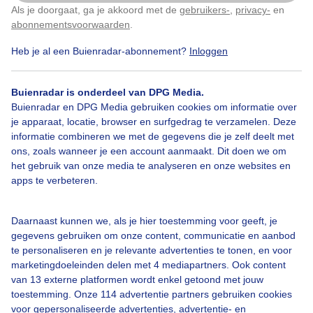
Als je doorgaat, ga je akkoord met de
gebruikers-
,
privacy-
en
Klik
hier
om dit aan te passen
Zon
Wolken
Dieren
abonnementsvoorwaarden
.
Heb je al een Buienradar-abonnement?
Inloggen
Bekijk slideshow
Buienradar is onderdeel van DPG Media.
Buienradar en DPG Media gebruiken cookies om informatie over
je apparaat, locatie, browser en surfgedrag te verzamelen. Deze
informatie combineren we met de gegevens die je zelf deelt met
ons, zoals wanneer je een account aanmaakt. Dit doen we om
het gebruik van onze media te analyseren en onze websites en
Een moment geduld aub...
apps te verbeteren.
Daarnaast kunnen we, als je hier toestemming voor geeft, je
gegevens gebruiken om onze content, communicatie en aanbod
te personaliseren en je relevante advertenties te tonen, en voor
marketingdoeleinden delen met 4 mediapartners. Ook content
van 13 externe platformen wordt enkel getoond met jouw
Over Buienradar
toestemming. Onze 114 advertentie partners gebruiken cookies
voor gepersonaliseerde advertenties, advertentie- en