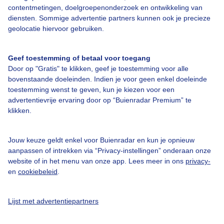
Bedrijfsgegevens
contentmetingen, doelgroepenonderzoek en ontwikkeling van
diensten. Sommige advertentie partners kunnen ook je precieze
Veelgestelde vragen
geolocatie hiervoor gebruiken.
Contact
Toegankelijkheid
Geef toestemming of betaal voor toegang
Door op "Gratis" te klikken, geef je toestemming voor alle
Gebruikersvoorwaarden
bovenstaande doeleinden. Indien je voor geen enkel doeleinde
toestemming wenst te geven, kun je kiezen voor een
Adverteren
advertentievrije ervaring door op “Buienradar Premium” te
Buienradar Team
klikken.
Privacy beleid
Jouw keuze geldt enkel voor Buienradar en kun je opnieuw
Cookie beleid
aanpassen of intrekken via “Privacy-instellingen” onderaan onze
Privacy instellingen
website of in het menu van onze app. Lees meer in ons
privacy-
en
cookiebeleid
.
Gratis weerdata
@BuienradarNL
Lijst met advertentiepartners
Buienradar