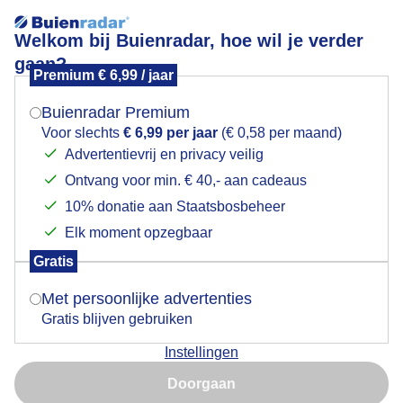
Welkom bij Buienradar, hoe wil je verder
gaan?
Premium € 6,99 / jaar
Mogen we je locatie gebruiken voor het
Waterbuffels genieten van het weer en het water
weer?
Buienradar Premium
Voor slechts
€ 6,99 per jaar
(€ 0,58 per maand)
Advertentievrij en privacy veilig
Ontvang voor min. € 40,- aan cadeaus
Indien je hier nog geen akkoord op hebt gegeven,
verschijnt er zo een pop-up uit je browser waarin
10% donatie aan Staatsbosbeheer
deze toestemming gevraagd wordt.
Elk moment opzegbaar
Gratis
Is goed, toon de popup
Met persoonlijke advertenties
Deventer zaterdagmiddag
Gratis blijven gebruiken
Door: Jan Simmes
Gemaakt: 09-05-2026, 45x bekeken
Instellingen
Nu niet, misschien later
Doorgaan
Gebruik je Safari en wil je niet elke dag deze pop-up zien?