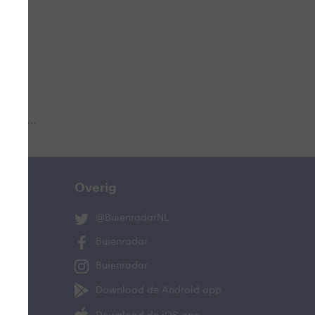
 aub...
Overig
@BuienradarNL
Buienradar
Buienradar
Download de Android app