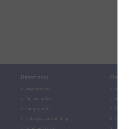
B
Direct naar
Over B
Weerstations
Bedrij
24 uurs radar
Veelge
Europa radar
Contac
7-daagse verwachting
Toegank
Satelliet Europa
Gebrui