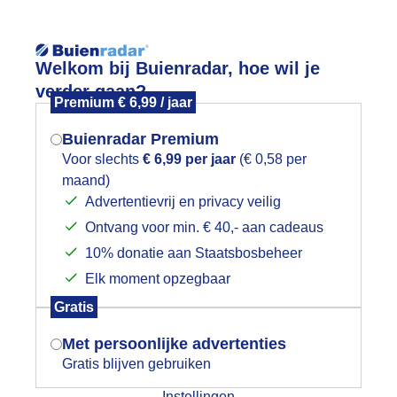
Reisinforma
Lees meer.
Welkom bij Buienradar, hoe wil je
verder gaan?
Premium € 6,99 / jaar
wijd
Foto en video
Weerzine
Buienradar Premium
Zoeken in 
Voor slechts
€ 6,99 per jaar
(€ 0,58 per
maand)
Mogen we je locatie gebruiken voor
oi uitzicht.
Advertentievrij en privacy veilig
het weer?
Ontvang voor min. € 40,- aan cadeaus
10% donatie aan Staatsbosbeheer
Elk moment opzegbaar
Indien je hier nog geen akkoord op hebt
Gratis
gegeven, verschijnt er zo een pop-up uit
je browser waarin deze toestemming
Met persoonlijke advertenties
gevraagd wordt.
Gratis blijven gebruiken
Instellingen