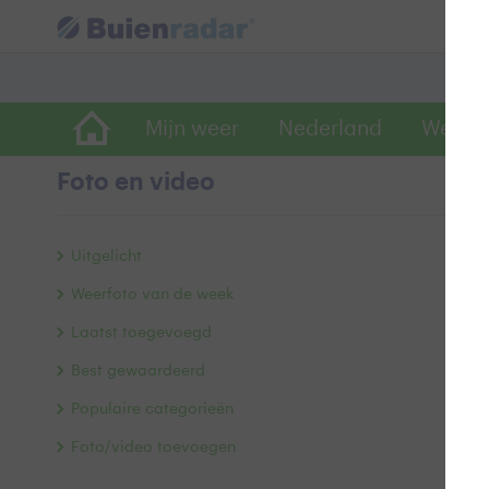
Mijn weer
Nederland
Wereld
Foto en video
Mo
Uitgelicht
Weerfoto van de week
Laatst toegevoegd
Best gewaardeerd
Populaire categorieën
Foto/video toevoegen