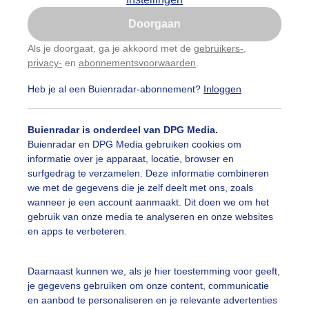
Is goed, toon de popup
Doorgaan
Nu niet, misschien later
Als je doorgaat, ga je akkoord met de
gebruikers-
,
privacy-
en
abonnementsvoorwaarden
.
Gebruik je Safari en wil je niet elke dag deze pop-up
zien?
Heb je al een Buienradar-abonnement?
Inloggen
Klik
hier
om dit aan te passen
Buienradar is onderdeel van DPG Media.
Buienradar en DPG Media gebruiken cookies om
informatie over je apparaat, locatie, browser en
surfgedrag te verzamelen. Deze informatie combineren
we met de gegevens die je zelf deelt met ons, zoals
wanneer je een account aanmaakt. Dit doen we om het
gebruik van onze media te analyseren en onze websites
i uitzicht.
en apps te verbeteren.
r: Meine Dijkstra
Gemaakt: 09-05-2026, 35x bekeken
Daarnaast kunnen we, als je hier toestemming voor geeft,
ente
Zon
Wolken
je gegevens gebruiken om onze content, communicatie
en aanbod te personaliseren en je relevante advertenties