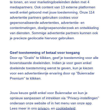
te tonen, en voor marketingdoeleinden delen met 4
mediapartners. Ook content van 13 externe platformen
ekijk slideshow
wordt enkel getoond met jouw toestemming. Onze 114
advertentie partners gebruiken cookies voor
gepersonaliseerde advertenties, advertentie- en
contentmetingen, doelgroepenonderzoek en ontwikkeling
van diensten. Sommige advertentie partners kunnen ook
je precieze geolocatie hiervoor gebruiken.
Een moment geduld
Geef toestemming of betaal voor toegang
Door op "Gratis" te klikken, geef je toestemming voor alle
bovenstaande doeleinden. Indien je voor geen enkel
uienradar
Mijn weer
doeleinde toestemming wenst te geven, kun je kiezen
voor een advertentievrije ervaring door op “Buienradar
fsgegevens
De Bilt
Premium” te klikken.
stelde vragen
Jouw keuze geldt enkel voor Buienradar en kun je
t
opnieuw aanpassen of intrekken via “Privacy-instellingen”
elijkheid
onderaan onze website of in het menu van onze app.
Lees meer in ons
privacy-
en
cookiebeleid
.
kersvoorwaarden