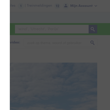
tie:
Files
| Treinmeldingen
Mijn Account
1
12
foto & video: