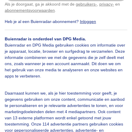
Als je doorgaat, ga je akkoord met de
gebruikers-
,
privacy-
en
Door: Cobie Reuvers
Gemaakt: 09-05-2026, 52x bekeken
Klik
hier
om dit aan te passen
abonnementsvoorwaarden
.
Heb je al een Buienradar-abonnement?
Inloggen
#muciseren
Lente
Zon
Buienradar is onderdeel van DPG Media.
Buienradar en DPG Media gebruiken cookies om informatie over
je apparaat, locatie, browser en surfgedrag te verzamelen. Deze
informatie combineren we met de gegevens die je zelf deelt met
Bekijk slideshow
ons, zoals wanneer je een account aanmaakt. Dit doen we om
het gebruik van onze media te analyseren en onze websites en
apps te verbeteren.
Daarnaast kunnen we, als je hier toestemming voor geeft, je
Een moment geduld aub...
gegevens gebruiken om onze content, communicatie en aanbod
te personaliseren en je relevante advertenties te tonen, en voor
marketingdoeleinden delen met 4 mediapartners. Ook content
van 13 externe platformen wordt enkel getoond met jouw
toestemming. Onze 114 advertentie partners gebruiken cookies
voor gepersonaliseerde advertenties, advertentie- en