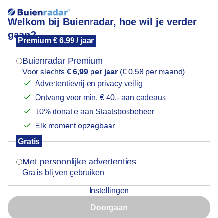
Welkom bij Buienradar, hoe wil je verder
gaan?
Premium € 6,99 / jaar
Mogen we je locatie gebruiken voor het
Muziek in de tuin.
weer?
Buienradar Premium
Voor slechts
€ 6,99 per jaar
(€ 0,58 per maand)
Advertentievrij en privacy veilig
Ontvang voor min. € 40,- aan cadeaus
Indien je hier nog geen akkoord op hebt gegeven,
verschijnt er zo een pop-up uit je browser waarin
10% donatie aan Staatsbosbeheer
deze toestemming gevraagd wordt.
Elk moment opzegbaar
Gratis
Is goed, toon de popup
Met persoonlijke advertenties
Gratis blijven gebruiken
Een jaarlijks evenement in Emmeloord, op
Instellingen
verschillende locaties treden muzikanten in tuinen
Nu niet, misschien later
op.
Doorgaan
Gebruik je Safari en wil je niet elke dag deze pop-up zien?