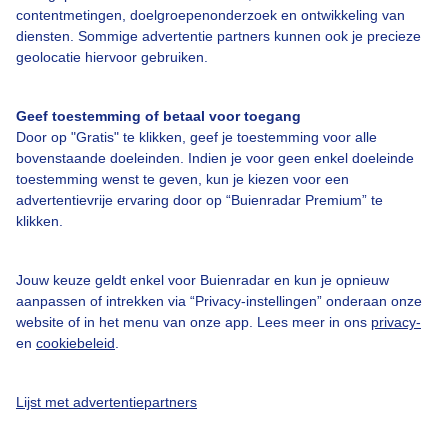
contentmetingen, doelgroepenonderzoek en ontwikkeling van
Over Buienradar
diensten. Sommige advertentie partners kunnen ook je precieze
geolocatie hiervoor gebruiken.
Bedrijfsgegevens
Geef toestemming of betaal voor toegang
Veelgestelde vragen
Door op "Gratis" te klikken, geef je toestemming voor alle
bovenstaande doeleinden. Indien je voor geen enkel doeleinde
Contact
toestemming wenst te geven, kun je kiezen voor een
Toegankelijkheid
advertentievrije ervaring door op “Buienradar Premium” te
klikken.
Gebruikersvoorwaarden
Adverteren
Jouw keuze geldt enkel voor Buienradar en kun je opnieuw
Buienradar Team
aanpassen of intrekken via “Privacy-instellingen” onderaan onze
website of in het menu van onze app. Lees meer in ons
privacy-
Privacy beleid
en
cookiebeleid
.
Cookie beleid
Privacy instellingen
Lijst met advertentiepartners
Gratis weerdata