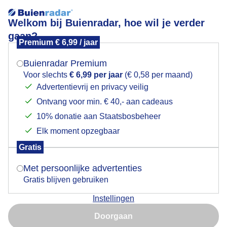
Welkom bij Buienradar, hoe wil je verder
gaan?
Premium € 6,99 / jaar
Mogen we je locatie gebruiken voor het
Weerfoto
weer?
Buienradar Premium
Voor slechts
€ 6,99 per jaar
(€ 0,58 per maand)
Advertentievrij en privacy veilig
Ontvang voor min. € 40,- aan cadeaus
Indien je hier nog geen akkoord op hebt gegeven,
verschijnt er zo een pop-up uit je browser waarin
10% donatie aan Staatsbosbeheer
deze toestemming gevraagd wordt.
Elk moment opzegbaar
Gratis
Is goed, toon de popup
Met persoonlijke advertenties
Gratis blijven gebruiken
Ochtendfoto
Instellingen
Nu niet, misschien later
Door: Sandra Vos
Gemaakt: 09-05-2026, 28x bekeken
Doorgaan
Gebruik je Safari en wil je niet elke dag deze pop-up zien?