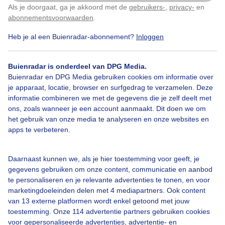
Als je doorgaat, ga je akkoord met de
gebruikers-
,
privacy-
en
Klik
hier
om dit aan te passen
abonnementsvoorwaarden
.
Zon
Wolken
Dieren
Heb je al een Buienradar-abonnement?
Inloggen
Buienradar is onderdeel van DPG Media.
Bekijk slideshow
Buienradar en DPG Media gebruiken cookies om informatie over
je apparaat, locatie, browser en surfgedrag te verzamelen. Deze
informatie combineren we met de gegevens die je zelf deelt met
ons, zoals wanneer je een account aanmaakt. Dit doen we om
het gebruik van onze media te analyseren en onze websites en
apps te verbeteren.
Een moment geduld aub...
Daarnaast kunnen we, als je hier toestemming voor geeft, je
gegevens gebruiken om onze content, communicatie en aanbod
te personaliseren en je relevante advertenties te tonen, en voor
marketingdoeleinden delen met 4 mediapartners. Ook content
van 13 externe platformen wordt enkel getoond met jouw
toestemming. Onze 114 advertentie partners gebruiken cookies
Over Buienradar
voor gepersonaliseerde advertenties, advertentie- en