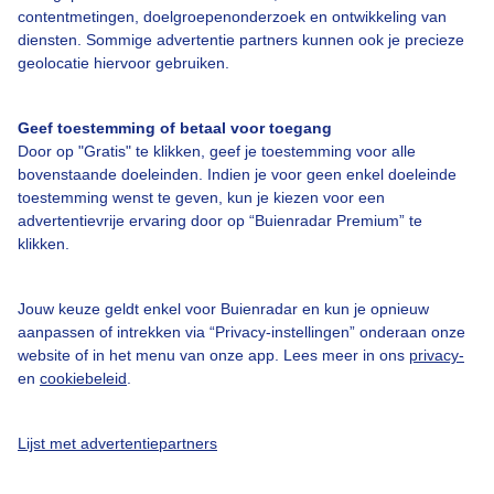
contentmetingen, doelgroepenonderzoek en ontwikkeling van
diensten. Sommige advertentie partners kunnen ook je precieze
Bedrijfsgegevens
geolocatie hiervoor gebruiken.
Veelgestelde vragen
Contact
Geef toestemming of betaal voor toegang
Door op "Gratis" te klikken, geef je toestemming voor alle
Toegankelijkheid
bovenstaande doeleinden. Indien je voor geen enkel doeleinde
Gebruikersvoorwaarden
toestemming wenst te geven, kun je kiezen voor een
advertentievrije ervaring door op “Buienradar Premium” te
Adverteren
klikken.
Buienradar Team
Privacy beleid
Jouw keuze geldt enkel voor Buienradar en kun je opnieuw
aanpassen of intrekken via “Privacy-instellingen” onderaan onze
Cookie beleid
website of in het menu van onze app. Lees meer in ons
privacy-
en
cookiebeleid
.
Privacy instellingen
Gratis weerdata
Lijst met advertentiepartners
@BuienradarNL