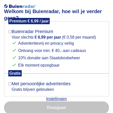
Welkom bij Buienradar, hoe wil je verder
gaan?
Premium € 6,99 / jaar
Mogen we je locatie gebruiken voor het
Bloemetje, wolkje, blauw.
weer?
Buienradar Premium
Voor slechts
€ 6,99 per jaar
(€ 0,58 per maand)
Advertentievrij en privacy veilig
Ontvang voor min. € 40,- aan cadeaus
Indien je hier nog geen akkoord op hebt gegeven,
verschijnt er zo een pop-up uit je browser waarin
10% donatie aan Staatsbosbeheer
deze toestemming gevraagd wordt.
Elk moment opzegbaar
Gratis
Is goed, toon de popup
Met persoonlijke advertenties
Gratis blijven gebruiken
Een mooie, bijna zomerdag.
Instellingen
Nu niet, misschien later
Door: Gijs Bastianen
Gemaakt: 09-05-2026, 33x bekeken
Doorgaan
Gebruik je Safari en wil je niet elke dag deze pop-up zien?