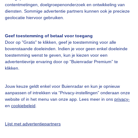
contentmetingen, doelgroepenonderzoek en ontwikkeling van
diensten. Sommige advertentie partners kunnen ook je precieze
Bedrijfsgegevens
geolocatie hiervoor gebruiken.
Veelgestelde vragen
Geef toestemming of betaal voor toegang
Contact
Door op "Gratis" te klikken, geef je toestemming voor alle
Toegankelijkheid
bovenstaande doeleinden. Indien je voor geen enkel doeleinde
toestemming wenst te geven, kun je kiezen voor een
Gebruikersvoorwaarden
advertentievrije ervaring door op “Buienradar Premium” te
klikken.
Adverteren
Buienradar Team
Jouw keuze geldt enkel voor Buienradar en kun je opnieuw
Privacy beleid
aanpassen of intrekken via “Privacy-instellingen” onderaan onze
website of in het menu van onze app. Lees meer in ons
privacy-
Cookie beleid
en
cookiebeleid
.
Privacy instellingen
Gratis weerdata
Lijst met advertentiepartners
@BuienradarNL