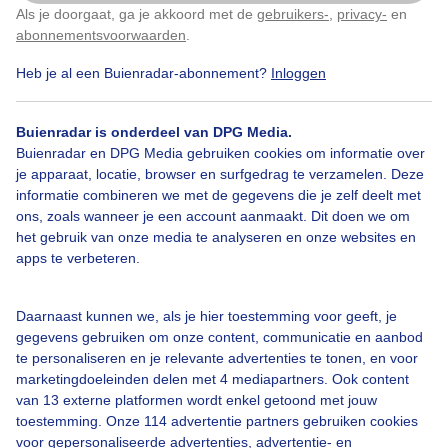
Als je doorgaat, ga je akkoord met de
gebruikers-
,
privacy-
en
Klik
hier
om dit aan te passen
abonnementsvoorwaarden
.
Heb je al een Buienradar-abonnement?
Inloggen
Zomer
Zon
Buienradar is onderdeel van DPG Media.
Buienradar en DPG Media gebruiken cookies om informatie over
Bekijk slideshow
je apparaat, locatie, browser en surfgedrag te verzamelen. Deze
informatie combineren we met de gegevens die je zelf deelt met
ons, zoals wanneer je een account aanmaakt. Dit doen we om
het gebruik van onze media te analyseren en onze websites en
apps te verbeteren.
Een moment geduld aub...
Daarnaast kunnen we, als je hier toestemming voor geeft, je
gegevens gebruiken om onze content, communicatie en aanbod
te personaliseren en je relevante advertenties te tonen, en voor
marketingdoeleinden delen met 4 mediapartners. Ook content
van 13 externe platformen wordt enkel getoond met jouw
toestemming. Onze 114 advertentie partners gebruiken cookies
voor gepersonaliseerde advertenties, advertentie- en
Over Buienradar