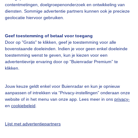
contentmetingen, doelgroepenonderzoek en ontwikkeling van
diensten. Sommige advertentie partners kunnen ook je precieze
Bedrijfsgegevens
geolocatie hiervoor gebruiken.
Veelgestelde vragen
Geef toestemming of betaal voor toegang
Contact
Door op "Gratis" te klikken, geef je toestemming voor alle
Toegankelijkheid
bovenstaande doeleinden. Indien je voor geen enkel doeleinde
toestemming wenst te geven, kun je kiezen voor een
Gebruikersvoorwaarden
advertentievrije ervaring door op “Buienradar Premium” te
klikken.
Adverteren
Buienradar Team
Jouw keuze geldt enkel voor Buienradar en kun je opnieuw
Privacy beleid
aanpassen of intrekken via “Privacy-instellingen” onderaan onze
website of in het menu van onze app. Lees meer in ons
privacy-
Cookie beleid
en
cookiebeleid
.
Privacy instellingen
Gratis weerdata
Lijst met advertentiepartners
@BuienradarNL