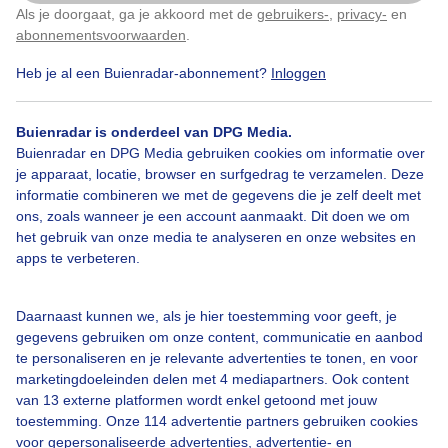
Als je doorgaat, ga je akkoord met de
gebruikers-
,
privacy-
en
Klik
hier
om dit aan te passen
abonnementsvoorwaarden
.
Heb je al een Buienradar-abonnement?
Inloggen
Lente
Zon
Buienradar is onderdeel van DPG Media.
Buienradar en DPG Media gebruiken cookies om informatie over
Bekijk slideshow
je apparaat, locatie, browser en surfgedrag te verzamelen. Deze
informatie combineren we met de gegevens die je zelf deelt met
ons, zoals wanneer je een account aanmaakt. Dit doen we om
het gebruik van onze media te analyseren en onze websites en
apps te verbeteren.
Een moment geduld aub...
Daarnaast kunnen we, als je hier toestemming voor geeft, je
gegevens gebruiken om onze content, communicatie en aanbod
te personaliseren en je relevante advertenties te tonen, en voor
marketingdoeleinden delen met 4 mediapartners. Ook content
van 13 externe platformen wordt enkel getoond met jouw
toestemming. Onze 114 advertentie partners gebruiken cookies
voor gepersonaliseerde advertenties, advertentie- en
Over Buienradar