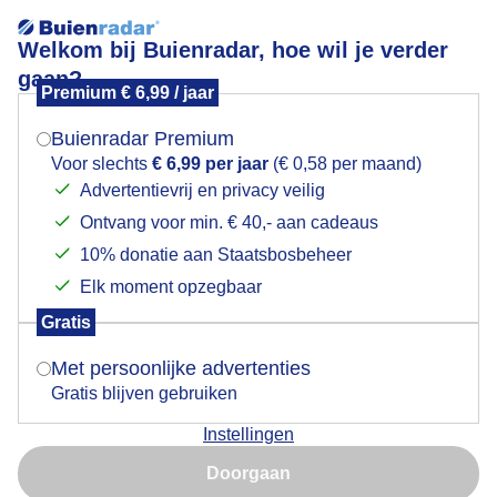
Welkom bij Buienradar, hoe wil je verder
gaan?
Premium € 6,99 / jaar
Mogen we je locatie gebruiken voor het
schip op de Westerschelde
weer?
Buienradar Premium
Voor slechts
€ 6,99 per jaar
(€ 0,58 per maand)
Advertentievrij en privacy veilig
Ontvang voor min. € 40,- aan cadeaus
Indien je hier nog geen akkoord op hebt gegeven,
verschijnt er zo een pop-up uit je browser waarin
10% donatie aan Staatsbosbeheer
deze toestemming gevraagd wordt.
Elk moment opzegbaar
Gratis
Is goed, toon de popup
Met persoonlijke advertenties
Gratis blijven gebruiken
zon blauwe lucht 16 gr op de Westerschelde met schip
Instellingen
Nu niet, misschien later
Door: Piet Grim
Gemaakt: 09-05-2026, 22x bekeken
Doorgaan
Gebruik je Safari en wil je niet elke dag deze pop-up zien?