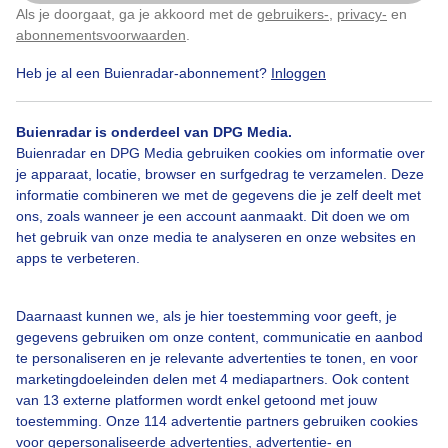
Als je doorgaat, ga je akkoord met de
gebruikers-
,
privacy-
en
Klik
hier
om dit aan te passen
abonnementsvoorwaarden
.
Heb je al een Buienradar-abonnement?
Inloggen
Lente
Zon
Wolken
Buienradar is onderdeel van DPG Media.
Buienradar en DPG Media gebruiken cookies om informatie over
Bekijk slideshow
je apparaat, locatie, browser en surfgedrag te verzamelen. Deze
informatie combineren we met de gegevens die je zelf deelt met
ons, zoals wanneer je een account aanmaakt. Dit doen we om
het gebruik van onze media te analyseren en onze websites en
apps te verbeteren.
Een moment geduld aub...
Daarnaast kunnen we, als je hier toestemming voor geeft, je
gegevens gebruiken om onze content, communicatie en aanbod
te personaliseren en je relevante advertenties te tonen, en voor
marketingdoeleinden delen met 4 mediapartners. Ook content
van 13 externe platformen wordt enkel getoond met jouw
toestemming. Onze 114 advertentie partners gebruiken cookies
voor gepersonaliseerde advertenties, advertentie- en
Over Buienradar