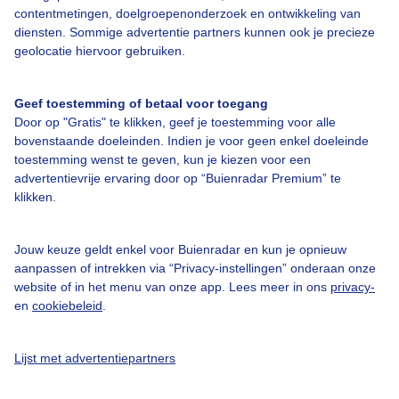
contentmetingen, doelgroepenonderzoek en ontwikkeling van
diensten. Sommige advertentie partners kunnen ook je precieze
Bedrijfsgegevens
geolocatie hiervoor gebruiken.
Veelgestelde vragen
Geef toestemming of betaal voor toegang
Contact
Door op "Gratis" te klikken, geef je toestemming voor alle
Toegankelijkheid
bovenstaande doeleinden. Indien je voor geen enkel doeleinde
toestemming wenst te geven, kun je kiezen voor een
Gebruikersvoorwaarden
advertentievrije ervaring door op “Buienradar Premium” te
klikken.
Adverteren
Buienradar Team
Jouw keuze geldt enkel voor Buienradar en kun je opnieuw
Privacy beleid
aanpassen of intrekken via “Privacy-instellingen” onderaan onze
website of in het menu van onze app. Lees meer in ons
privacy-
Cookie beleid
en
cookiebeleid
.
Privacy instellingen
Gratis weerdata
Lijst met advertentiepartners
@BuienradarNL