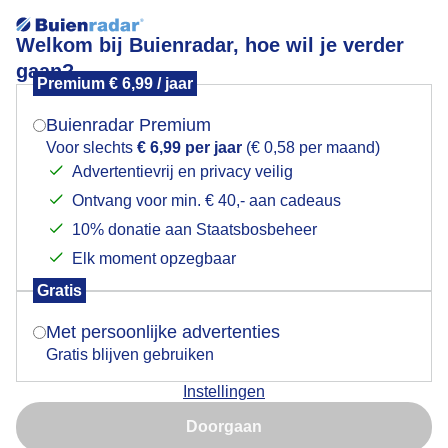
Welkom bij Buienradar, hoe wil je verder
gaan?
Premium € 6,99 / jaar
Mogen we je locatie gebruiken voor het
DE BEWOLKING LOOPT BINNEN
weer?
Buienradar Premium
Voor slechts
€ 6,99 per jaar
(€ 0,58 per maand)
Advertentievrij en privacy veilig
Ontvang voor min. € 40,- aan cadeaus
Indien je hier nog geen akkoord op hebt gegeven,
verschijnt er zo een pop-up uit je browser waarin
10% donatie aan Staatsbosbeheer
deze toestemming gevraagd wordt.
Elk moment opzegbaar
Gratis
Is goed, toon de popup
Met persoonlijke advertenties
Gratis blijven gebruiken
Van strak blauw naar wolken luchten
Instellingen
Nu niet, misschien later
Door: Els Bax
Gemaakt: 09-05-2026, 54x bekeken
Doorgaan
Gebruik je Safari en wil je niet elke dag deze pop-up zien?