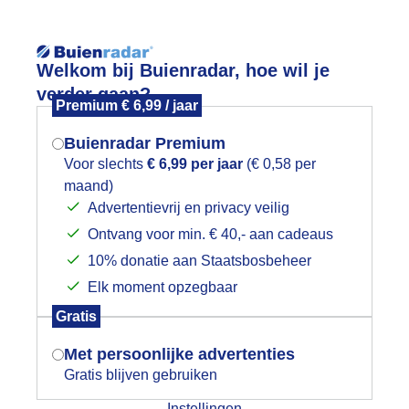
Reisinforma
Welkom bij Buienradar, hoe wil je
verder gaan?
Premium € 6,99 / jaar
Buienradar Premium
Voor slechts
€ 6,99 per jaar
(€ 0,58 per
wijd
Foto en video
Weerzine
maand)
Mogen we je locatie gebruiken voor
Advertentievrij en privacy veilig
het weer?
Zoeken in 
Ontvang voor min. € 40,- aan cadeaus
10% donatie aan Staatsbosbeheer
nkele wolkjes
Elk moment opzegbaar
Indien je hier nog geen akkoord op hebt
Gratis
gegeven, verschijnt er zo een pop-up uit
je browser waarin deze toestemming
Met persoonlijke advertenties
gevraagd wordt.
Gratis blijven gebruiken
Instellingen