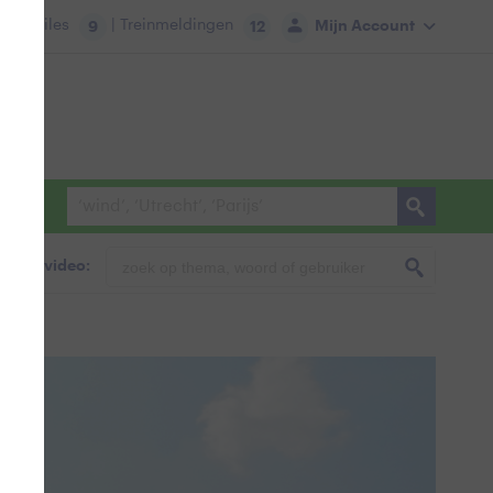
tie:
Files
| Treinmeldingen
Mijn Account
9
12
foto & video: