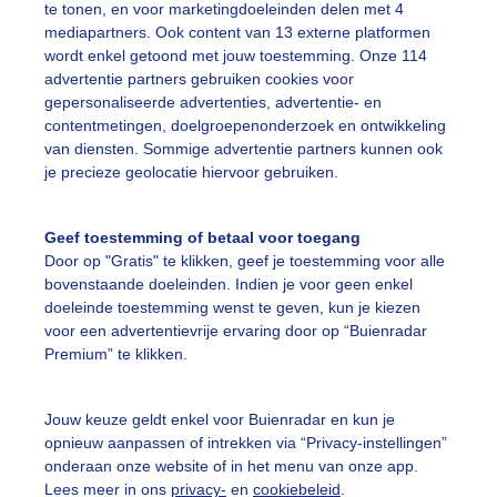
te tonen, en voor marketingdoeleinden delen met 4
mediapartners. Ook content van 13 externe platformen
on
Wolken
wordt enkel getoond met jouw toestemming. Onze 114
advertentie partners gebruiken cookies voor
gepersonaliseerde advertenties, advertentie- en
ekijk slideshow
contentmetingen, doelgroepenonderzoek en ontwikkeling
van diensten. Sommige advertentie partners kunnen ook
je precieze geolocatie hiervoor gebruiken.
Geef toestemming of betaal voor toegang
Door op "Gratis" te klikken, geef je toestemming voor alle
Een moment geduld
bovenstaande doeleinden. Indien je voor geen enkel
doeleinde toestemming wenst te geven, kun je kiezen
voor een advertentievrije ervaring door op “Buienradar
Premium” te klikken.
uienradar
Mijn weer
Jouw keuze geldt enkel voor Buienradar en kun je
fsgegevens
De Bilt
opnieuw aanpassen of intrekken via “Privacy-instellingen”
stelde vragen
onderaan onze website of in het menu van onze app.
Lees meer in ons
privacy-
en
cookiebeleid
.
t