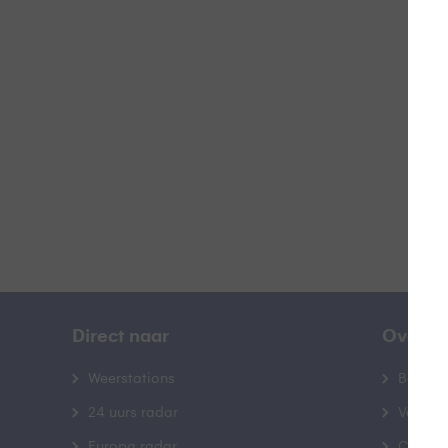
Z
B
Direct naar
Over B
Weerstations
Bedrij
24 uurs radar
Veelge
Europa radar
Contac