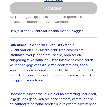
Is goed, toon de popup
Doorgaan
Nu niet, misschien later
Als je doorgaat, ga je akkoord met de
gebruikers-
,
privacy-
en
abonnementsvoorwaarden
.
Gebruik je Safari en wil je niet elke dag deze pop-up
zien?
Heb je al een Buienradar-abonnement?
Inloggen
Klik
hier
om dit aan te passen
Buienradar is onderdeel van DPG Media.
Buienradar en DPG Media gebruiken cookies om
informatie over je apparaat, locatie, browser en
surfgedrag te verzamelen. Deze informatie combineren
we met de gegevens die je zelf deelt met ons, zoals
wanneer je een account aanmaakt. Dit doen we om het
gebruik van onze media te analyseren en onze websites
en apps te verbeteren.
 vooral zon
Daarnaast kunnen we, als je hier toestemming voor geeft,
je gegevens gebruiken om onze content, communicatie
r: Peter van der Schoot
Gemaakt: 09-05-2026, 13x bekeken
en aanbod te personaliseren en je relevante advertenties