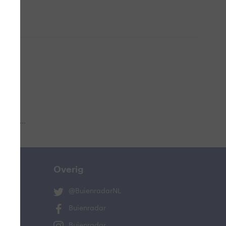
 aub...
Overig
@BuienradarNL
Buienradar
Buienradar