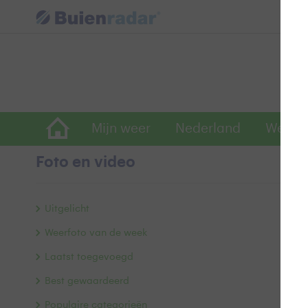
Mijn weer
Nederland
Wereld
Foto en video
E
Uitgelicht
Weerfoto van de week
Laatst toegevoegd
Best gewaardeerd
Populaire categorieën