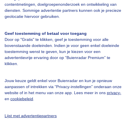
contentmetingen, doelgroepenonderzoek en ontwikkeling van
diensten. Sommige advertentie partners kunnen ook je precieze
Over Buienradar
geolocatie hiervoor gebruiken.
Bedrijfsgegevens
Geef toestemming of betaal voor toegang
Veelgestelde vragen
Door op "Gratis" te klikken, geef je toestemming voor alle
bovenstaande doeleinden. Indien je voor geen enkel doeleinde
Contact
toestemming wenst te geven, kun je kiezen voor een
advertentievrije ervaring door op “Buienradar Premium” te
Toegankelijkheid
klikken.
Gebruikersvoorwaarden
Adverteren
Jouw keuze geldt enkel voor Buienradar en kun je opnieuw
aanpassen of intrekken via “Privacy-instellingen” onderaan onze
Buienradar Team
website of in het menu van onze app. Lees meer in ons
privacy-
Privacy beleid
en
cookiebeleid
.
Cookie beleid
Lijst met advertentiepartners
Privacy instellingen
Gratis weerdata