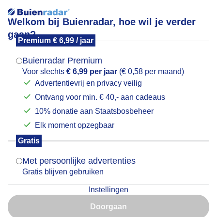
Welkom bij Buienradar, hoe wil je verder
gaan?
Premium € 6,99 / jaar
Mogen we je locatie gebruiken voor het
Lees meer.
weer?
Buienradar Premium
Zon
Voor slechts
€ 6,99 per jaar
(€ 0,58 per maand)
Advertentievrij en privacy veilig
Ontvang voor min. € 40,- aan cadeaus
Indien je hier nog geen akkoord op hebt gegeven,
verschijnt er zo een pop-up uit je browser waarin
10% donatie aan Staatsbosbeheer
deze toestemming gevraagd wordt.
Elk moment opzegbaar
Gratis
Is goed, toon de popup
Met persoonlijke advertenties
Gratis blijven gebruiken
Instellingen
Nu niet, misschien later
Een vuurvlinder warmt zich op
Doorgaan
Gebruik je Safari en wil je niet elke dag deze pop-up zien?