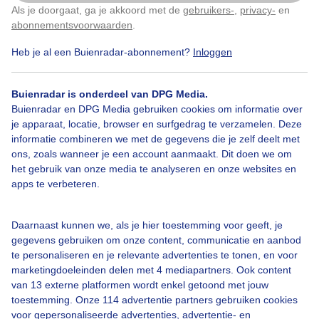
Als je doorgaat, ga je akkoord met de
gebruikers-
,
privacy-
en
Klik
hier
om dit aan te passen
Door: Jan Horde
Gemaakt: 09-05-2026, 8x bekeken
abonnementsvoorwaarden
.
Heb je al een Buienradar-abonnement?
Inloggen
Lente
Zon
Dieren
Buienradar is onderdeel van DPG Media.
Buienradar en DPG Media gebruiken cookies om informatie over
je apparaat, locatie, browser en surfgedrag te verzamelen. Deze
informatie combineren we met de gegevens die je zelf deelt met
Bekijk slideshow
ons, zoals wanneer je een account aanmaakt. Dit doen we om
het gebruik van onze media te analyseren en onze websites en
apps te verbeteren.
Daarnaast kunnen we, als je hier toestemming voor geeft, je
Een moment geduld aub...
gegevens gebruiken om onze content, communicatie en aanbod
te personaliseren en je relevante advertenties te tonen, en voor
marketingdoeleinden delen met 4 mediapartners. Ook content
van 13 externe platformen wordt enkel getoond met jouw
toestemming. Onze 114 advertentie partners gebruiken cookies
voor gepersonaliseerde advertenties, advertentie- en