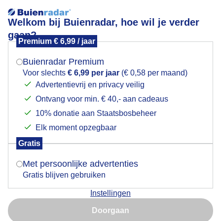
Welkom bij Buienradar, hoe wil je verder
gaan?
Premium € 6,99 / jaar
Mogen we je locatie gebruiken voor het
Veel zon, mooie wolkenlucht
weer?
Buienradar Premium
Voor slechts
€ 6,99 per jaar
(€ 0,58 per maand)
Advertentievrij en privacy veilig
Ontvang voor min. € 40,- aan cadeaus
Indien je hier nog geen akkoord op hebt gegeven,
verschijnt er zo een pop-up uit je browser waarin
10% donatie aan Staatsbosbeheer
deze toestemming gevraagd wordt.
Elk moment opzegbaar
Gratis
Is goed, toon de popup
Met persoonlijke advertenties
Gratis blijven gebruiken
Veel zon, mooie wolkenlucht
Instellingen
Nu niet, misschien later
Door: Heidi Roest
Gemaakt: 08-05-2026, 119x bekeken
Doorgaan
Gebruik je Safari en wil je niet elke dag deze pop-up zien?