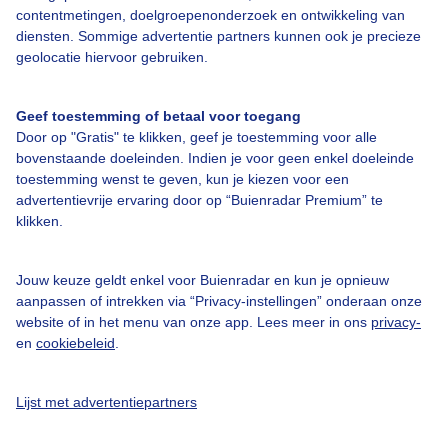
contentmetingen, doelgroepenonderzoek en ontwikkeling van
diensten. Sommige advertentie partners kunnen ook je precieze
Bedrijfsgegevens
geolocatie hiervoor gebruiken.
Veelgestelde vragen
Geef toestemming of betaal voor toegang
Contact
Door op "Gratis" te klikken, geef je toestemming voor alle
Toegankelijkheid
bovenstaande doeleinden. Indien je voor geen enkel doeleinde
toestemming wenst te geven, kun je kiezen voor een
Gebruikersvoorwaarden
advertentievrije ervaring door op “Buienradar Premium” te
klikken.
Adverteren
Buienradar Team
Jouw keuze geldt enkel voor Buienradar en kun je opnieuw
Privacy beleid
aanpassen of intrekken via “Privacy-instellingen” onderaan onze
website of in het menu van onze app. Lees meer in ons
privacy-
Cookie beleid
en
cookiebeleid
.
Privacy instellingen
Gratis weerdata
Lijst met advertentiepartners
@BuienradarNL