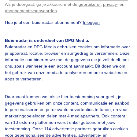
Als je doorgaat, ga je akkoord met de
gebruikers-
,
privacy-
en
Klik
hier
om dit aan te passen
abonnementsvoorwaarden
.
Heb je al een Buienradar-abonnement?
Inloggen
Zon
Wolken
Buienradar is onderdeel van DPG Media.
Buienradar en DPG Media gebruiken cookies om informatie over
Bekijk slideshow
je apparaat, locatie, browser en surfgedrag te verzamelen. Deze
informatie combineren we met de gegevens die je zelf deelt met
ons, zoals wanneer je een account aanmaakt. Dit doen we om
het gebruik van onze media te analyseren en onze websites en
apps te verbeteren.
Een moment geduld aub...
Daarnaast kunnen we, als je hier toestemming voor geeft, je
gegevens gebruiken om onze content, communicatie en aanbod
te personaliseren en je relevante advertenties te tonen, en voor
marketingdoeleinden delen met 4 mediapartners. Ook content
van 13 externe platformen wordt enkel getoond met jouw
toestemming. Onze 114 advertentie partners gebruiken cookies
voor gepersonaliseerde advertenties, advertentie- en
Over Buienradar