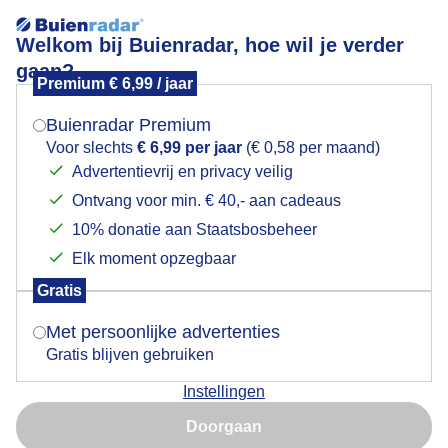
Welkom bij Buienradar, hoe wil je verder
gaan?
Premium € 6,99 / jaar
Mogen we je locatie gebruiken voor het
Bijna 20 graden in Meteren vanmiddag
weer?
Buienradar Premium
Voor slechts
€ 6,99 per jaar
(€ 0,58 per maand)
Advertentievrij en privacy veilig
Ontvang voor min. € 40,- aan cadeaus
Indien je hier nog geen akkoord op hebt gegeven,
verschijnt er zo een pop-up uit je browser waarin
10% donatie aan Staatsbosbeheer
deze toestemming gevraagd wordt.
Elk moment opzegbaar
Gratis
Is goed, toon de popup
Met persoonlijke advertenties
Gratis blijven gebruiken
Bijna 20 graden in Meteren vanmiddag
Instellingen
Nu niet, misschien later
Door: Ab Donker
Gemaakt: 08-05-2026, 24x bekeken
Doorgaan
Gebruik je Safari en wil je niet elke dag deze pop-up zien?