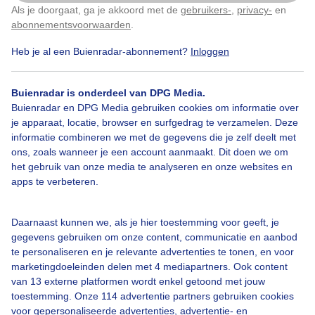
Als je doorgaat, ga je akkoord met de
gebruikers-
,
privacy-
en
Klik
hier
om dit aan te passen
abonnementsvoorwaarden
.
Heb je al een Buienradar-abonnement?
Inloggen
Zomer
Buienradar is onderdeel van DPG Media.
Buienradar en DPG Media gebruiken cookies om informatie over
Bekijk slideshow
je apparaat, locatie, browser en surfgedrag te verzamelen. Deze
informatie combineren we met de gegevens die je zelf deelt met
ons, zoals wanneer je een account aanmaakt. Dit doen we om
het gebruik van onze media te analyseren en onze websites en
apps te verbeteren.
Een moment geduld aub...
Daarnaast kunnen we, als je hier toestemming voor geeft, je
gegevens gebruiken om onze content, communicatie en aanbod
te personaliseren en je relevante advertenties te tonen, en voor
marketingdoeleinden delen met 4 mediapartners. Ook content
van 13 externe platformen wordt enkel getoond met jouw
toestemming. Onze 114 advertentie partners gebruiken cookies
voor gepersonaliseerde advertenties, advertentie- en
Over Buienradar