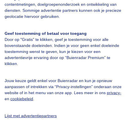
contentmetingen, doelgroepenonderzoek en ontwikkeling van
diensten. Sommige advertentie partners kunnen ook je precieze
Bedrijfsgegevens
geolocatie hiervoor gebruiken.
Veelgestelde vragen
Geef toestemming of betaal voor toegang
Contact
Door op "Gratis" te klikken, geef je toestemming voor alle
Toegankelijkheid
bovenstaande doeleinden. Indien je voor geen enkel doeleinde
toestemming wenst te geven, kun je kiezen voor een
Gebruikersvoorwaarden
advertentievrije ervaring door op “Buienradar Premium” te
klikken.
Adverteren
Buienradar Team
Jouw keuze geldt enkel voor Buienradar en kun je opnieuw
Privacy beleid
aanpassen of intrekken via “Privacy-instellingen” onderaan onze
website of in het menu van onze app. Lees meer in ons
privacy-
Cookie beleid
en
cookiebeleid
.
Privacy instellingen
Gratis weerdata
Lijst met advertentiepartners
@BuienradarNL