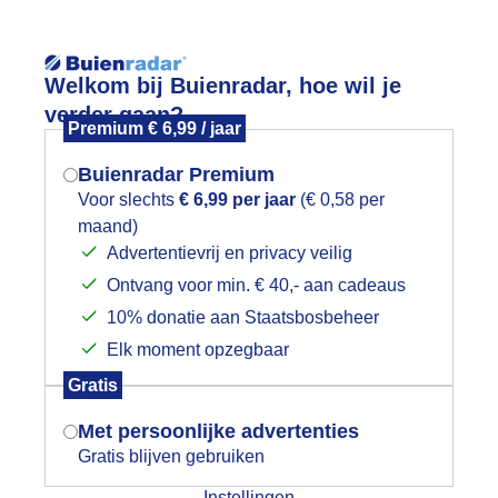
Reisinforma
Welkom bij Buienradar, hoe wil je
verder gaan?
Premium € 6,99 / jaar
Buienradar Premium
Voor slechts
€ 6,99 per jaar
(€ 0,58 per
wijd
Foto en video
Weerzine
maand)
Mogen we je locatie gebruiken voor
Advertentievrij en privacy veilig
het weer?
Zoeken in 
Ontvang voor min. € 40,- aan cadeaus
10% donatie aan Staatsbosbeheer
ekleurde zonsopkomst in Deil
Elk moment opzegbaar
Indien je hier nog geen akkoord op hebt
Gratis
gegeven, verschijnt er zo een pop-up uit
kleurde zonsopkomst in Deil
je browser waarin deze toestemming
Met persoonlijke advertenties
gevraagd wordt.
r: Ab Donker
Gemaakt: 08-05-2026, 30x bekeken
Gratis blijven gebruiken
Instellingen