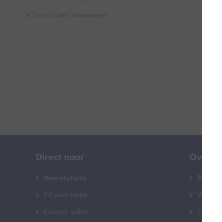
W
Foto/video toevoegen
B
Direct naar
Over B
Weerstations
Bedrij
24 uurs radar
Veelge
Europa radar
Contac