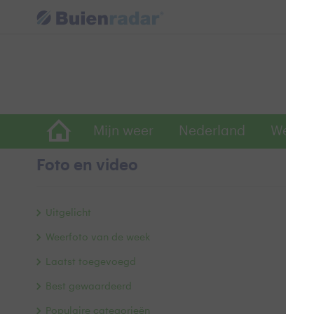
Mijn weer
Nederland
Wereld
Foto en video
G
Uitgelicht
Weerfoto van de week
Ge
Laatst toegevoegd
Doo
Best gewaardeerd
Populaire categorieën