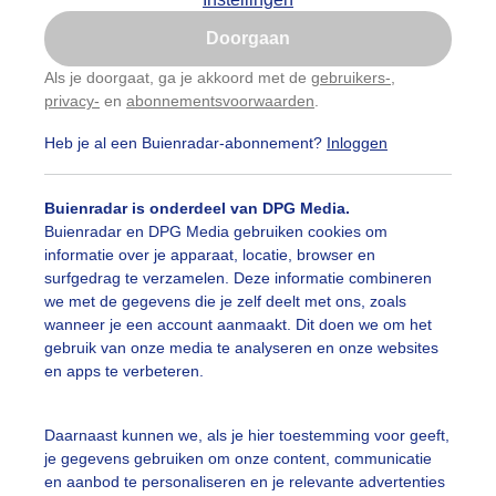
Is goed, toon de popup
olken
Zonsopkomst
Doorgaan
Nu niet, misschien later
Als je doorgaat, ga je akkoord met de
gebruikers-
,
ekijk slideshow
privacy-
en
abonnementsvoorwaarden
.
Gebruik je Safari en wil je niet elke dag deze pop-up
zien?
Heb je al een Buienradar-abonnement?
Inloggen
Klik
hier
om dit aan te passen
Buienradar is onderdeel van DPG Media.
Buienradar en DPG Media gebruiken cookies om
Een moment geduld
informatie over je apparaat, locatie, browser en
surfgedrag te verzamelen. Deze informatie combineren
we met de gegevens die je zelf deelt met ons, zoals
wanneer je een account aanmaakt. Dit doen we om het
gebruik van onze media te analyseren en onze websites
uienradar
Mijn weer
en apps te verbeteren.
fsgegevens
De Bilt
Daarnaast kunnen we, als je hier toestemming voor geeft,
stelde vragen
je gegevens gebruiken om onze content, communicatie
t
en aanbod te personaliseren en je relevante advertenties