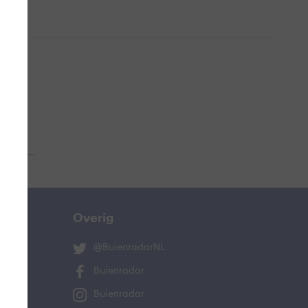
 aub...
Overig
@BuienradarNL
Buienradar
Buienradar