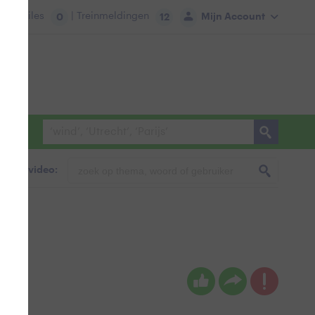
tie:
Files
| Treinmeldingen
Mijn Account
0
12
foto & video: