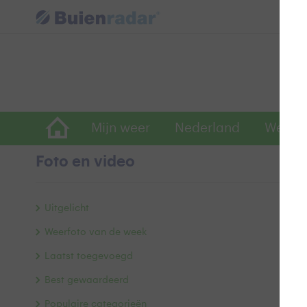
Mijn weer
Nederland
Wereld
Foto en video
H
Uitgelicht
Weerfoto van de week
.
Laatst toegevoegd
Doo
Best gewaardeerd
Populaire categorieën