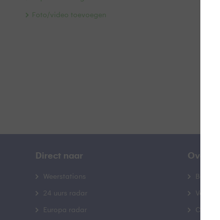
Z
Foto/video toevoegen
B
Direct naar
Over B
Weerstations
Bedrij
24 uurs radar
Veelge
Europa radar
Contac