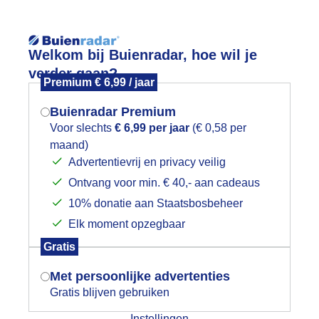
Reisinforma
Welkom bij Buienradar, hoe wil je
verder gaan?
Premium € 6,99 / jaar
Buienradar Premium
Voor slechts
€ 6,99 per jaar
(€ 0,58 per
wijd
Foto en video
Weerzine
maand)
Mogen we je locatie gebruiken voor
Advertentievrij en privacy veilig
het weer?
Zoeken in 
Ontvang voor min. € 40,- aan cadeaus
10% donatie aan Staatsbosbeheer
et was een mooie zonnige dag (18.32 
Elk moment opzegbaar
Indien je hier nog geen akkoord op hebt
Gratis
gegeven, verschijnt er zo een pop-up uit
je browser waarin deze toestemming
Met persoonlijke advertenties
gevraagd wordt.
r: Marjon Adamidis - van Geldorp
Gemaakt: 07-05-2026, 21x bek
Gratis blijven gebruiken
Instellingen