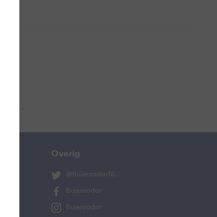
 aub...
Overig
@BuienradarNL
Buienradar
Buienradar