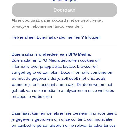
Is goed, toon de popup
on
Wolken
Doorgaan
Nu niet, misschien later
Als je doorgaat, ga je akkoord met de
gebruikers-
,
ekijk slideshow
privacy-
en
abonnementsvoorwaarden
.
Gebruik je Safari en wil je niet elke dag deze pop-up
zien?
Heb je al een Buienradar-abonnement?
Inloggen
Klik
hier
om dit aan te passen
Buienradar is onderdeel van DPG Media.
Buienradar en DPG Media gebruiken cookies om
Een moment geduld
informatie over je apparaat, locatie, browser en
surfgedrag te verzamelen. Deze informatie combineren
we met de gegevens die je zelf deelt met ons, zoals
wanneer je een account aanmaakt. Dit doen we om het
gebruik van onze media te analyseren en onze websites
uienradar
Mijn weer
en apps te verbeteren.
fsgegevens
De Bilt
Daarnaast kunnen we, als je hier toestemming voor geeft,
stelde vragen
je gegevens gebruiken om onze content, communicatie
t
en aanbod te personaliseren en je relevante advertenties