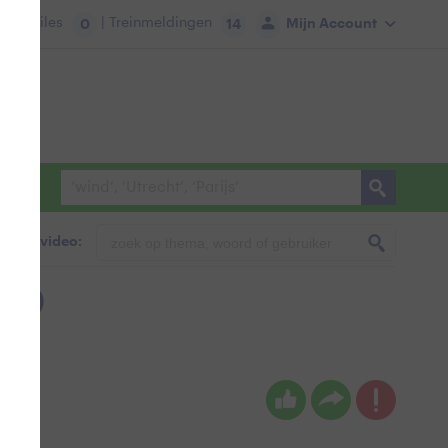
tie:
Files
| Treinmeldingen
Mijn Account
0
14
foto & video:
uur)
eken