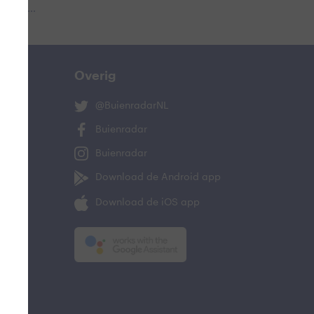
 aub...
Overig
@BuienradarNL
Buienradar
Buienradar
Download de Android app
Download de iOS app