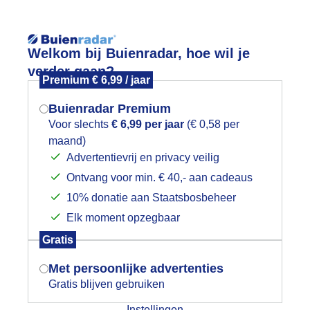
Reisinforma
Lees meer.
Welkom bij Buienradar, hoe wil je
verder gaan?
Premium € 6,99 / jaar
wijd
Foto en video
Weerzine
Buienradar Premium
Zoeken in 
Voor slechts
€ 6,99 per jaar
(€ 0,58 per
maand)
Mogen we je locatie gebruiken voor
tralende zon boven de provincie Gro
Advertentievrij en privacy veilig
het weer?
Ontvang voor min. € 40,- aan cadeaus
10% donatie aan Staatsbosbeheer
Elk moment opzegbaar
Indien je hier nog geen akkoord op hebt
Gratis
gegeven, verschijnt er zo een pop-up uit
je browser waarin deze toestemming
Met persoonlijke advertenties
gevraagd wordt.
Gratis blijven gebruiken
Instellingen