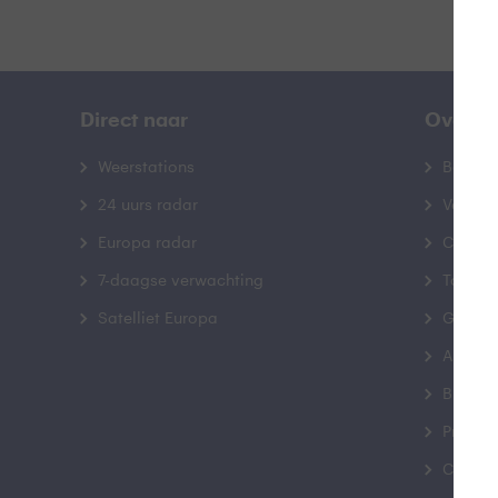
Direct naar
Over B
Weerstations
Bedrij
24 uurs radar
Veelge
Europa radar
Contac
7-daagse verwachting
Toegank
Satelliet Europa
Gebrui
Advert
Buienr
Privacy
Cookie