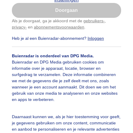
Is goed, toon de popup
Doorgaan
Nu niet, misschien later
Als je doorgaat, ga je akkoord met de
gebruikers-
,
privacy-
en
abonnementsvoorwaarden
.
Gebruik je Safari en wil je niet elke dag deze pop-up
zien?
Heb je al een Buienradar-abonnement?
Inloggen
Klik
hier
om dit aan te passen
Buienradar is onderdeel van DPG Media.
Buienradar en DPG Media gebruiken cookies om
informatie over je apparaat, locatie, browser en
r: Arnout Bolt
Gemaakt: 07-05-2026, 170x bekeken
surfgedrag te verzamelen. Deze informatie combineren
we met de gegevens die je zelf deelt met ons, zoals
wanneer je een account aanmaakt. Dit doen we om het
gebruik van onze media te analyseren en onze websites
ekijk slideshow
en apps te verbeteren.
Daarnaast kunnen we, als je hier toestemming voor geeft,
je gegevens gebruiken om onze content, communicatie
en aanbod te personaliseren en je relevante advertenties