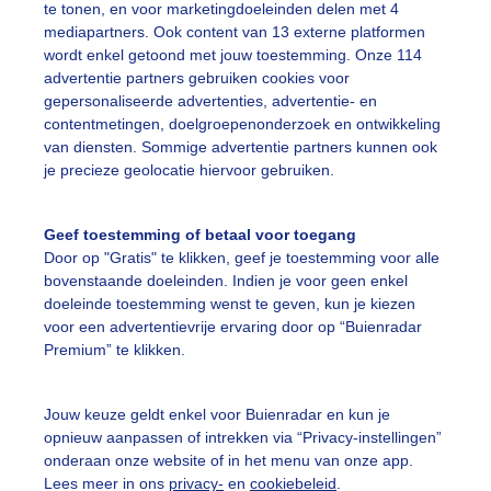
te tonen, en voor marketingdoeleinden delen met 4
Een moment geduld
mediapartners. Ook content van 13 externe platformen
wordt enkel getoond met jouw toestemming. Onze 114
advertentie partners gebruiken cookies voor
gepersonaliseerde advertenties, advertentie- en
uienradar
Mijn weer
contentmetingen, doelgroepenonderzoek en ontwikkeling
van diensten. Sommige advertentie partners kunnen ook
fsgegevens
De Bilt
je precieze geolocatie hiervoor gebruiken.
stelde vragen
Geef toestemming of betaal voor toegang
t
Door op "Gratis" te klikken, geef je toestemming voor alle
elijkheid
bovenstaande doeleinden. Indien je voor geen enkel
doeleinde toestemming wenst te geven, kun je kiezen
kersvoorwaarden
voor een advertentievrije ervaring door op “Buienradar
Premium” te klikken.
eren
adar Team
Jouw keuze geldt enkel voor Buienradar en kun je
 beleid
opnieuw aanpassen of intrekken via “Privacy-instellingen”
onderaan onze website of in het menu van onze app.
 beleid
Lees meer in ons
privacy-
en
cookiebeleid
.