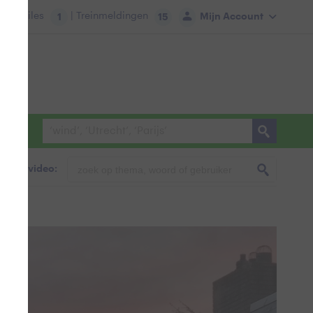
tie:
Files
| Treinmeldingen
Mijn Account
1
15
foto & video: