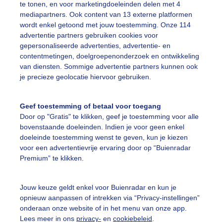
te tonen, en voor marketingdoeleinden delen met 4
mediapartners. Ook content van 13 externe platformen
vondrood
Wolken
Zonsondergang
wordt enkel getoond met jouw toestemming. Onze 114
advertentie partners gebruiken cookies voor
gepersonaliseerde advertenties, advertentie- en
ekijk slideshow
contentmetingen, doelgroepenonderzoek en ontwikkeling
van diensten. Sommige advertentie partners kunnen ook
je precieze geolocatie hiervoor gebruiken.
Geef toestemming of betaal voor toegang
Door op "Gratis" te klikken, geef je toestemming voor alle
Een moment geduld
bovenstaande doeleinden. Indien je voor geen enkel
doeleinde toestemming wenst te geven, kun je kiezen
voor een advertentievrije ervaring door op “Buienradar
Premium” te klikken.
uienradar
Mijn weer
Jouw keuze geldt enkel voor Buienradar en kun je
fsgegevens
De Bilt
opnieuw aanpassen of intrekken via “Privacy-instellingen”
stelde vragen
onderaan onze website of in het menu van onze app.
Lees meer in ons
privacy-
en
cookiebeleid
.
t