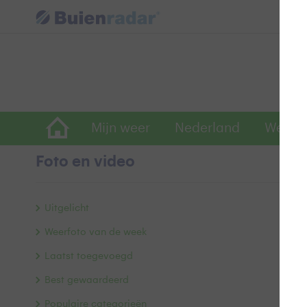
Mijn weer
Nederland
Wereld
Foto en video
A
Uitgelicht
Weerfoto van de week
Laatst toegevoegd
Best gewaardeerd
Populaire categorieën