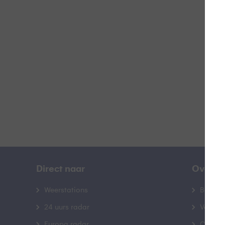
A
B
Direct naar
Over B
Weerstations
Bedrij
24 uurs radar
Veelge
Europa radar
Contac