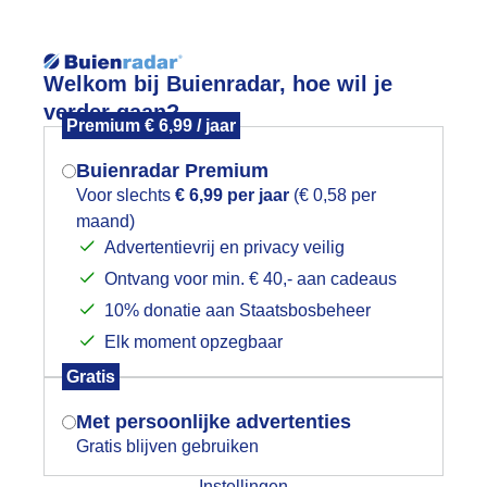
Reisinforma
Welkom bij Buienradar, hoe wil je
verder gaan?
Premium € 6,99 / jaar
Buienradar Premium
Voor slechts
€ 6,99 per jaar
(€ 0,58 per
wijd
Foto en video
Weerzine
maand)
Mogen we je locatie gebruiken voor
Advertentievrij en privacy veilig
het weer?
Zoeken in 
Ontvang voor min. € 40,- aan cadeaus
10% donatie aan Staatsbosbeheer
vondrood
Elk moment opzegbaar
Indien je hier nog geen akkoord op hebt
Gratis
gegeven, verschijnt er zo een pop-up uit
je browser waarin deze toestemming
Met persoonlijke advertenties
gevraagd wordt.
Gratis blijven gebruiken
Instellingen