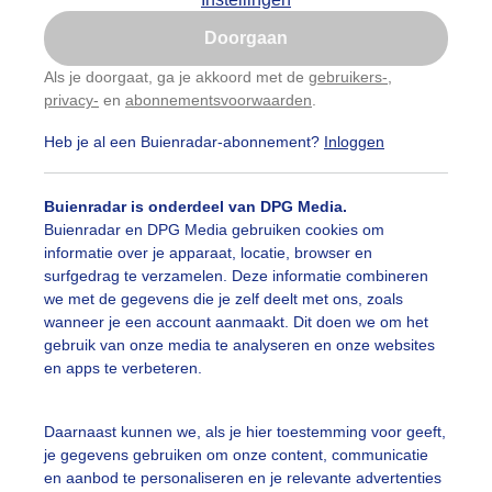
Is goed, toon de popup
Doorgaan
Nu niet, misschien later
Als je doorgaat, ga je akkoord met de
gebruikers-
,
privacy-
en
abonnementsvoorwaarden
.
Gebruik je Safari en wil je niet elke dag deze pop-up
zien?
Heb je al een Buienradar-abonnement?
Inloggen
Klik
hier
om dit aan te passen
Buienradar is onderdeel van DPG Media.
Buienradar en DPG Media gebruiken cookies om
informatie over je apparaat, locatie, browser en
surfgedrag te verzamelen. Deze informatie combineren
we met de gegevens die je zelf deelt met ons, zoals
wanneer je een account aanmaakt. Dit doen we om het
gebruik van onze media te analyseren en onze websites
en apps te verbeteren.
en oranje, paars, grijs. Wat een kleurenlucht (in het Westen
Daarnaast kunnen we, als je hier toestemming voor geeft,
je gegevens gebruiken om onze content, communicatie
r: Monique Bormans
Gemaakt: 05-05-2026, 64x bekeken
en aanbod te personaliseren en je relevante advertenties