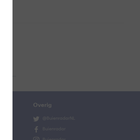
 aub...
Overig
@BuienradarNL
Buienradar
Buienradar