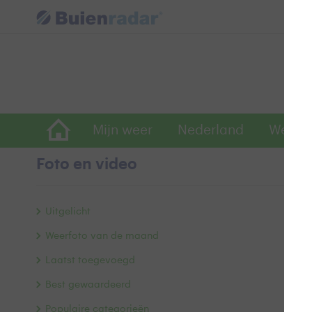
Mijn weer
Nederland
Wereld
Foto en video
Bo
Uitgelicht
Weerfoto van de maand
Laatst toegevoegd
Best gewaardeerd
Populaire categorieën