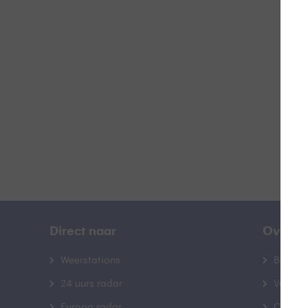
W
B
Direct naar
Over B
Weerstations
Bedrij
24 uurs radar
Veelge
Europa radar
Contac