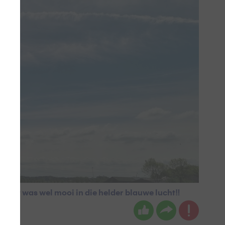
k'. Het was wel mooi in die helder blauwe lucht‼️