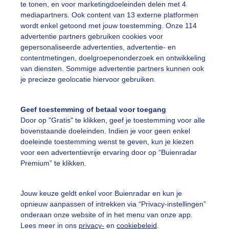
te tonen, en voor marketingdoeleinden delen met 4
mediapartners. Ook content van 13 externe platformen
olkenlucht
Apart
Wolken
wordt enkel getoond met jouw toestemming. Onze 114
advertentie partners gebruiken cookies voor
gepersonaliseerde advertenties, advertentie- en
ekijk slideshow
contentmetingen, doelgroepenonderzoek en ontwikkeling
van diensten. Sommige advertentie partners kunnen ook
je precieze geolocatie hiervoor gebruiken.
Geef toestemming of betaal voor toegang
Door op "Gratis" te klikken, geef je toestemming voor alle
Een moment geduld
bovenstaande doeleinden. Indien je voor geen enkel
doeleinde toestemming wenst te geven, kun je kiezen
voor een advertentievrije ervaring door op “Buienradar
Premium” te klikken.
uienradar
Mijn weer
Jouw keuze geldt enkel voor Buienradar en kun je
fsgegevens
De Bilt
opnieuw aanpassen of intrekken via “Privacy-instellingen”
stelde vragen
onderaan onze website of in het menu van onze app.
Lees meer in ons
privacy-
en
cookiebeleid
.
t