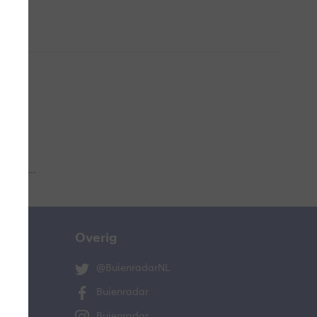
 aub...
Overig
@BuienradarNL
Buienradar
Buienradar