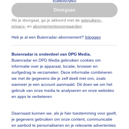
Is goed, toon de popup
Doorgaan
Nu niet, misschien later
Als je doorgaat, ga je akkoord met de
gebruikers-
,
privacy-
en
abonnementsvoorwaarden
.
Gebruik je Safari en wil je niet elke dag deze pop-up
zien?
Heb je al een Buienradar-abonnement?
Inloggen
Klik
hier
om dit aan te passen
Buienradar is onderdeel van DPG Media.
Buienradar en DPG Media gebruiken cookies om
informatie over je apparaat, locatie, browser en
surfgedrag te verzamelen. Deze informatie combineren
we met de gegevens die je zelf deelt met ons, zoals
wanneer je een account aanmaakt. Dit doen we om het
gebruik van onze media te analyseren en onze websites
en apps te verbeteren.
 zal wel een sirrus achtig iets zijn, maar hoe heet zo'n 'wol
Daarnaast kunnen we, als je hier toestemming voor geeft,
je gegevens gebruiken om onze content, communicatie
r: Monique Bormans
Gemaakt: 05-05-2026, 33x bekeken
en aanbod te personaliseren en je relevante advertenties