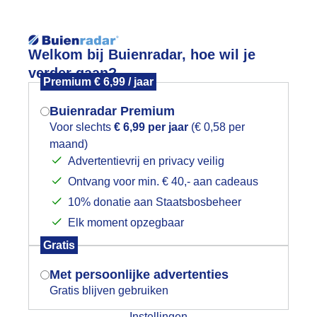
Reisinforma
Welkom bij Buienradar, hoe wil je
verder gaan?
Premium € 6,99 / jaar
Buienradar Premium
Voor slechts
€ 6,99 per jaar
(€ 0,58 per
wijd
Foto en video
Weerzine
maand)
Mogen we je locatie gebruiken voor
Advertentievrij en privacy veilig
het weer?
Zoeken in 
Ontvang voor min. € 40,- aan cadeaus
10% donatie aan Staatsbosbeheer
og / bogen van wolkenlijntje...
Elk moment opzegbaar
Indien je hier nog geen akkoord op hebt
Gratis
gegeven, verschijnt er zo een pop-up uit
je browser waarin deze toestemming
Met persoonlijke advertenties
gevraagd wordt.
Gratis blijven gebruiken
Instellingen