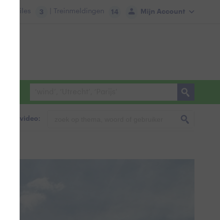
tie:
Files
| Treinmeldingen
Mijn Account
3
14
foto & video: