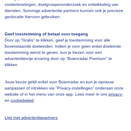
contentmetingen, doelgroepenonderzoek en ontwikkeling van
diensten. Sommige advertentie partners kunnen ook je precieze
geolocatie hiervoor gebruiken.
Over Buienradar
Geef toestemming of betaal voor toegang
Bedrijfsgegevens
Door op "Gratis" te klikken, geef je toestemming voor alle
bovenstaande doeleinden. Indien je voor geen enkel doeleinde
Veelgestelde vragen
toestemming wenst te geven, kun je kiezen voor een
Contact
advertentievrije ervaring door op “Buienradar Premium” te
klikken.
Toegankelijkheid
Gebruikersvoorwaarden
Jouw keuze geldt enkel voor Buienradar en kun je opnieuw
aanpassen of intrekken via “Privacy-instellingen” onderaan onze
Adverteren
website of in het menu van onze app. Lees meer in ons
privacy-
Buienradar Team
en
cookiebeleid
.
Privacy beleid
Lijst met advertentiepartners
Cookie beleid
Privacy instellingen