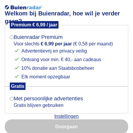
Welkom bij Buienradar, hoe wil je verder
gaan?
Premium € 6,99 / jaar
Mogen we je locatie gebruiken voor het
Bui
weer?
Buienradar Premium
Voor slechts
€ 6,99 per jaar
(€ 0,58 per maand)
Advertentievrij en privacy veilig
Ontvang voor min. € 40,- aan cadeaus
Indien je hier nog geen akkoord op hebt gegeven,
verschijnt er zo een pop-up uit je browser waarin
10% donatie aan Staatsbosbeheer
deze toestemming gevraagd wordt.
Elk moment opzegbaar
Gratis
Is goed, toon de popup
Met persoonlijke advertenties
Gratis blijven gebruiken
Instellingen
Nu niet, misschien later
Doorgaan
Gebruik je Safari en wil je niet elke dag deze pop-up zien?