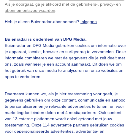
Er komt een bui aan. 15:30
Als je doorgaat, ga je akkoord met de
gebruikers-
,
privacy-
en
Klik
hier
om dit aan te passen
abonnementsvoorwaarden
.
Door: Hilde Groenevelt
Gemaakt: 03-05-2026, 47x bekeken
Heb je al een Buienradar-abonnement?
Inloggen
Buienradar is onderdeel van DPG Media.
Buienradar en DPG Media gebruiken cookies om informatie over
Zon
Wolken
je apparaat, locatie, browser en surfgedrag te verzamelen. Deze
informatie combineren we met de gegevens die je zelf deelt met
ons, zoals wanneer je een account aanmaakt. Dit doen we om
Bekijk slideshow
het gebruik van onze media te analyseren en onze websites en
apps te verbeteren.
Daarnaast kunnen we, als je hier toestemming voor geeft, je
gegevens gebruiken om onze content, communicatie en aanbod
te personaliseren en je relevante advertenties te tonen, en voor
Een moment geduld aub...
marketingdoeleinden delen met 4 mediapartners. Ook content
van 13 externe platformen wordt enkel getoond met jouw
toestemming. Onze 114 advertentie partners gebruiken cookies
voor gepersonaliseerde advertenties, advertentie- en