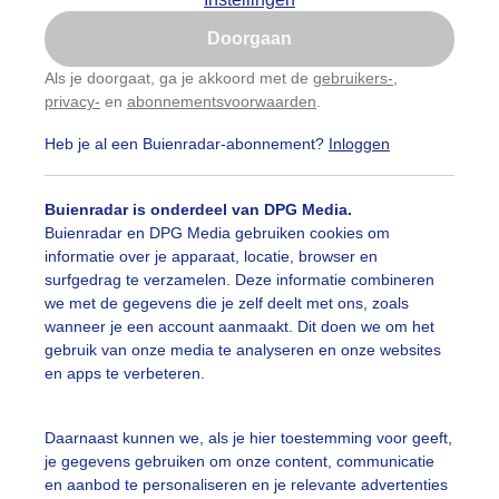
Is goed, toon de popup
Doorgaan
Nu niet, misschien later
Als je doorgaat, ga je akkoord met de
gebruikers-
,
privacy-
en
abonnementsvoorwaarden
.
Gebruik je Safari en wil je niet elke dag deze pop-up
zien?
Heb je al een Buienradar-abonnement?
Inloggen
Klik
hier
om dit aan te passen
Buienradar is onderdeel van DPG Media.
Buienradar en DPG Media gebruiken cookies om
informatie over je apparaat, locatie, browser en
surfgedrag te verzamelen. Deze informatie combineren
we met de gegevens die je zelf deelt met ons, zoals
wanneer je een account aanmaakt. Dit doen we om het
gebruik van onze media te analyseren en onze websites
de regen van vannacht is de ochtend wel grijs maar droog
en apps te verbeteren.
r: Toon Boons
Gemaakt: 03-05-2026, 35x bekeken
Daarnaast kunnen we, als je hier toestemming voor geeft,
roog
Bewolkt
Wandelen
je gegevens gebruiken om onze content, communicatie
en aanbod te personaliseren en je relevante advertenties