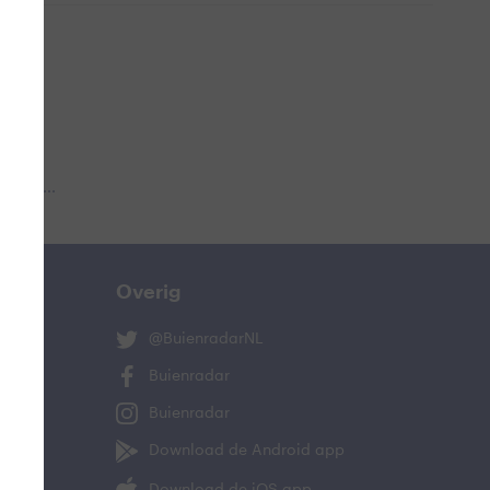
 aub...
Overig
@BuienradarNL
Buienradar
Buienradar
Download de Android app
Download de iOS app