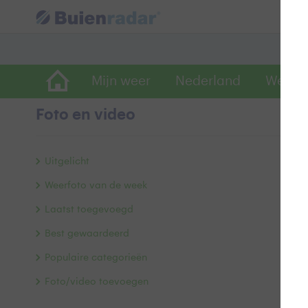
Mijn weer
Nederland
Wereld
Foto en video
N
Uitgelicht
Weerfoto van de week
Laatst toegevoegd
Best gewaardeerd
Populaire categorieën
Foto/video toevoegen