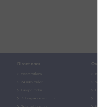
B
Direct naar
Over B
Weerstations
Bedrij
24 uurs radar
Veelge
Europa radar
Contac
7-daagse verwachting
Toegank
Satelliet Europa
Gebrui