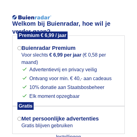
Reisinforma
Lees meer.
Welkom bij Buienradar, hoe wil je
verder gaan?
Premium € 6,99 / jaar
wijd
Foto en video
Weerzine
Buienradar Premium
Zoeken in 
Voor slechts
€ 6,99 per jaar
(€ 0,58 per
maand)
Mogen we je locatie gebruiken voor
og droog
Advertentievrij en privacy veilig
het weer?
Ontvang voor min. € 40,- aan cadeaus
10% donatie aan Staatsbosbeheer
Elk moment opzegbaar
Indien je hier nog geen akkoord op hebt
Gratis
gegeven, verschijnt er zo een pop-up uit
je browser waarin deze toestemming
Met persoonlijke advertenties
gevraagd wordt.
Gratis blijven gebruiken
Instellingen