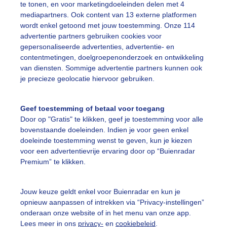
te tonen, en voor marketingdoeleinden delen met 4
mediapartners. Ook content van 13 externe platformen
ekijk slideshow
wordt enkel getoond met jouw toestemming. Onze 114
advertentie partners gebruiken cookies voor
gepersonaliseerde advertenties, advertentie- en
contentmetingen, doelgroepenonderzoek en ontwikkeling
van diensten. Sommige advertentie partners kunnen ook
je precieze geolocatie hiervoor gebruiken.
Een moment geduld
Geef toestemming of betaal voor toegang
Door op "Gratis" te klikken, geef je toestemming voor alle
bovenstaande doeleinden. Indien je voor geen enkel
uienradar
Mijn weer
doeleinde toestemming wenst te geven, kun je kiezen
voor een advertentievrije ervaring door op “Buienradar
fsgegevens
De Bilt
Premium” te klikken.
stelde vragen
Jouw keuze geldt enkel voor Buienradar en kun je
t
opnieuw aanpassen of intrekken via “Privacy-instellingen”
elijkheid
onderaan onze website of in het menu van onze app.
Lees meer in ons
privacy-
en
cookiebeleid
.
kersvoorwaarden