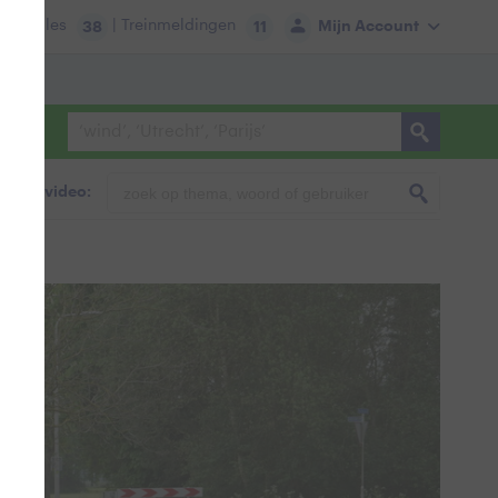
tie:
Files
| Treinmeldingen
Mijn Account
38
11
foto & video: