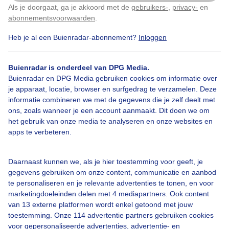
Als je doorgaat, ga je akkoord met de
gebruikers-
,
privacy-
en
Klik
hier
om dit aan te passen
abonnementsvoorwaarden
.
Heb je al een Buienradar-abonnement?
Inloggen
Grijsenguur
Miezerig
Akker
Buienradar is onderdeel van DPG Media.
Buienradar en DPG Media gebruiken cookies om informatie over
je apparaat, locatie, browser en surfgedrag te verzamelen. Deze
Bekijk slideshow
informatie combineren we met de gegevens die je zelf deelt met
ons, zoals wanneer je een account aanmaakt. Dit doen we om
het gebruik van onze media te analyseren en onze websites en
apps te verbeteren.
Een moment geduld aub...
Daarnaast kunnen we, als je hier toestemming voor geeft, je
gegevens gebruiken om onze content, communicatie en aanbod
te personaliseren en je relevante advertenties te tonen, en voor
marketingdoeleinden delen met 4 mediapartners. Ook content
van 13 externe platformen wordt enkel getoond met jouw
toestemming. Onze 114 advertentie partners gebruiken cookies
voor gepersonaliseerde advertenties, advertentie- en