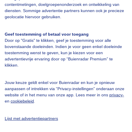
Over Buienradar
contentmetingen, doelgroepenonderzoek en ontwikkeling van
diensten. Sommige advertentie partners kunnen ook je precieze
geolocatie hiervoor gebruiken.
Bedrijfsgegevens
Veelgestelde vragen
Geef toestemming of betaal voor toegang
Door op "Gratis" te klikken, geef je toestemming voor alle
Contact
bovenstaande doeleinden. Indien je voor geen enkel doeleinde
Toegankelijkheid
toestemming wenst te geven, kun je kiezen voor een
advertentievrije ervaring door op “Buienradar Premium” te
Gebruikersvoorwaarden
klikken.
Adverteren
Buienradar Team
Jouw keuze geldt enkel voor Buienradar en kun je opnieuw
aanpassen of intrekken via “Privacy-instellingen” onderaan onze
Privacy beleid
website of in het menu van onze app. Lees meer in ons
privacy-
en
cookiebeleid
.
Cookie beleid
Privacy instellingen
Lijst met advertentiepartners
Gratis weerdata