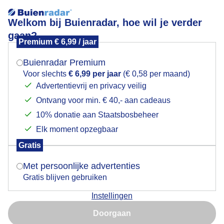
Welkom bij Buienradar, hoe wil je verder
gaan?
Premium € 6,99 / jaar
Mogen we je locatie gebruiken voor het
Grijsbewolkt weer
weer?
Buienradar Premium
Voor slechts
€ 6,99 per jaar
(€ 0,58 per maand)
Advertentievrij en privacy veilig
Ontvang voor min. € 40,- aan cadeaus
Indien je hier nog geen akkoord op hebt gegeven,
verschijnt er zo een pop-up uit je browser waarin
10% donatie aan Staatsbosbeheer
deze toestemming gevraagd wordt.
Elk moment opzegbaar
Gratis
Is goed, toon de popup
Met persoonlijke advertenties
Gratis blijven gebruiken
Voor de natuur is het grijs en miezerig weer welkom al
Instellingen
zijn het geen grote hoeveelheden regen
Nu niet, misschien later
Doorgaan
Door: Toon Boons
Gemaakt: 05-05-2026, 55x bekeken
Gebruik je Safari en wil je niet elke dag deze pop-up zien?