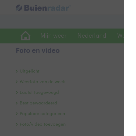
Mijn weer
Nederland
Wereld
Foto en video
G
Uitgelicht
Weerfoto van de week
Laatst toegevoegd
Best gewaardeerd
Populaire categorieën
Foto/video toevoegen