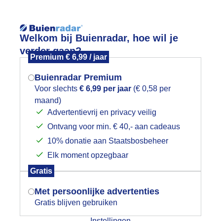
Reisinforma
Lees meer.
Welkom bij Buienradar, hoe wil je
verder gaan?
Premium € 6,99 / jaar
wijd
Foto en video
Weerzine
Buienradar Premium
Zoeken in 
Voor slechts
€ 6,99 per jaar
(€ 0,58 per
maand)
Mogen we je locatie gebruiken voor
rijsbewolkt
Advertentievrij en privacy veilig
het weer?
Ontvang voor min. € 40,- aan cadeaus
10% donatie aan Staatsbosbeheer
Elk moment opzegbaar
Indien je hier nog geen akkoord op hebt
Gratis
gegeven, verschijnt er zo een pop-up uit
je browser waarin deze toestemming
Met persoonlijke advertenties
gevraagd wordt.
Gratis blijven gebruiken
Instellingen