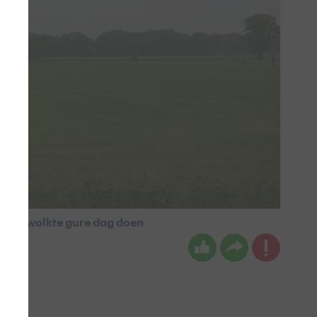
rijsbewolkte gure dag doen