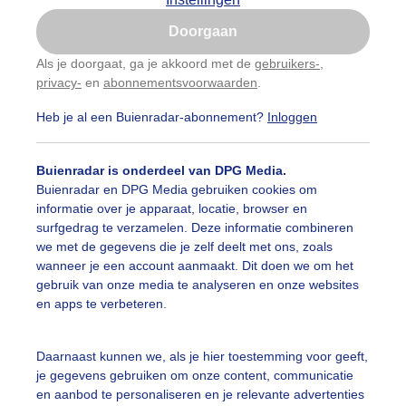
Is goed, toon de popup
Doorgaan
Nu niet, misschien later
Als je doorgaat, ga je akkoord met de
gebruikers-
,
privacy-
en
abonnementsvoorwaarden
.
Gebruik je Safari en wil je niet elke dag deze pop-up
zien?
Heb je al een Buienradar-abonnement?
Inloggen
Klik
hier
om dit aan te passen
Buienradar is onderdeel van DPG Media.
Buienradar en DPG Media gebruiken cookies om
informatie over je apparaat, locatie, browser en
surfgedrag te verzamelen. Deze informatie combineren
we met de gegevens die je zelf deelt met ons, zoals
wanneer je een account aanmaakt. Dit doen we om het
gebruik van onze media te analyseren en onze websites
ndaag laat de zon het afweten en moeten we het met een g
en apps te verbeteren.
r: Toon Boons
Gemaakt: 05-05-2026, 63x bekeken
Daarnaast kunnen we, als je hier toestemming voor geeft,
rijsbewolkt
Guur
Miezerig
je gegevens gebruiken om onze content, communicatie
en aanbod te personaliseren en je relevante advertenties