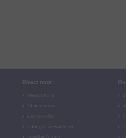
B
Direct naar
Over B
Weerstations
Bedrij
24 uurs radar
Veelge
Europa radar
Contac
7-daagse verwachting
Toegank
Satelliet Europa
Gebrui