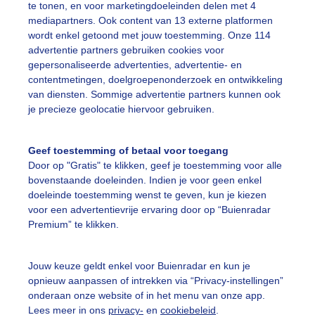
te tonen, en voor marketingdoeleinden delen met 4
mediapartners. Ook content van 13 externe platformen
ekijk slideshow
wordt enkel getoond met jouw toestemming. Onze 114
advertentie partners gebruiken cookies voor
gepersonaliseerde advertenties, advertentie- en
contentmetingen, doelgroepenonderzoek en ontwikkeling
van diensten. Sommige advertentie partners kunnen ook
je precieze geolocatie hiervoor gebruiken.
Een moment geduld
Geef toestemming of betaal voor toegang
Door op "Gratis" te klikken, geef je toestemming voor alle
bovenstaande doeleinden. Indien je voor geen enkel
uienradar
Mijn weer
doeleinde toestemming wenst te geven, kun je kiezen
voor een advertentievrije ervaring door op “Buienradar
fsgegevens
De Bilt
Premium” te klikken.
stelde vragen
Jouw keuze geldt enkel voor Buienradar en kun je
t
opnieuw aanpassen of intrekken via “Privacy-instellingen”
elijkheid
onderaan onze website of in het menu van onze app.
Lees meer in ons
privacy-
en
cookiebeleid
.
kersvoorwaarden