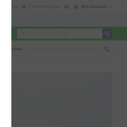
tie:
Files
| Treinmeldingen
Mijn Account
8
14
foto & video: