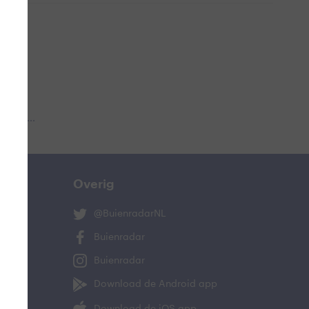
 aub...
Overig
@BuienradarNL
Buienradar
Buienradar
Download de Android app
Download de iOS app