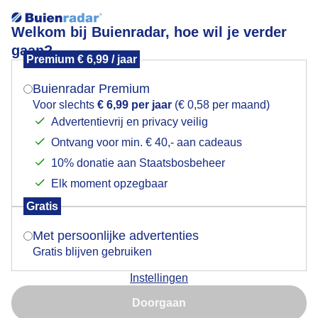
Welkom bij Buienradar, hoe wil je verder
gaan?
Premium € 6,99 / jaar
Mogen we je locatie gebruiken voor het
Zonsopkomst
weer?
Buienradar Premium
Voor slechts
€ 6,99 per jaar
(€ 0,58 per maand)
Advertentievrij en privacy veilig
Ontvang voor min. € 40,- aan cadeaus
Indien je hier nog geen akkoord op hebt gegeven,
verschijnt er zo een pop-up uit je browser waarin
10% donatie aan Staatsbosbeheer
deze toestemming gevraagd wordt.
Elk moment opzegbaar
Gratis
Is goed, toon de popup
Goedemorgen
Met persoonlijke advertenties
Gratis blijven gebruiken
Door: Johan Klos
Gemaakt: 01-05-2026, 58x bekeken
Instellingen
Nu niet, misschien later
Doorgaan
Gebruik je Safari en wil je niet elke dag deze pop-up zien?