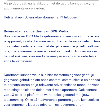
Als je doorgaat, ga je akkoord met de
gebruikers-
,
privacy-
en
Klik
hier
om dit aan te passen
Weinigwind
Zon
Zonsopkomst
abonnementsvoorwaarden
.
Heb je al een Buienradar-abonnement?
Inloggen
Bekijk slideshow
Buienradar is onderdeel van DPG Media.
Buienradar en DPG Media gebruiken cookies om informatie over
je apparaat, locatie, browser en surfgedrag te verzamelen. Deze
informatie combineren we met de gegevens die je zelf deelt met
ons, zoals wanneer je een account aanmaakt. Dit doen we om
het gebruik van onze media te analyseren en onze websites en
Een moment geduld aub...
apps te verbeteren.
Daarnaast kunnen we, als je hier toestemming voor geeft, je
gegevens gebruiken om onze content, communicatie en aanbod
te personaliseren en je relevante advertenties te tonen, en voor
marketingdoeleinden delen met 4 mediapartners. Ook content
Over Buienradar
van 13 externe platformen wordt enkel getoond met jouw
toestemming. Onze 114 advertentie partners gebruiken cookies
voor gepersonaliseerde advertenties, advertentie- en