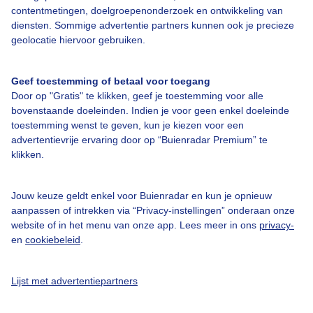
Bedrijfsgegevens
contentmetingen, doelgroepenonderzoek en ontwikkeling van
diensten. Sommige advertentie partners kunnen ook je precieze
Veelgestelde vragen
geolocatie hiervoor gebruiken.
Contact
Toegankelijkheid
Geef toestemming of betaal voor toegang
Door op "Gratis" te klikken, geef je toestemming voor alle
Gebruikersvoorwaarden
bovenstaande doeleinden. Indien je voor geen enkel doeleinde
Adverteren
toestemming wenst te geven, kun je kiezen voor een
advertentievrije ervaring door op “Buienradar Premium” te
Buienradar Team
klikken.
Privacy beleid
Cookie beleid
Jouw keuze geldt enkel voor Buienradar en kun je opnieuw
aanpassen of intrekken via “Privacy-instellingen” onderaan onze
Privacy instellingen
website of in het menu van onze app. Lees meer in ons
privacy-
en
cookiebeleid
.
Gratis weerdata
@BuienradarNL
Lijst met advertentiepartners
Buienradar