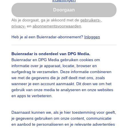
Is goed, toon de popup
Doorgaan
Nu niet, misschien later
Als je doorgaat, ga je akkoord met de
gebruikers-
,
privacy-
en
abonnementsvoorwaarden
.
Gebruik je Safari en wil je niet elke dag deze pop-up
zien?
Heb je al een Buienradar-abonnement?
Inloggen
Klik
hier
om dit aan te passen
Buienradar is onderdeel van DPG Media.
Buienradar en DPG Media gebruiken cookies om
informatie over je apparaat, locatie, browser en
surfgedrag te verzamelen. Deze informatie combineren
we met de gegevens die je zelf deelt met ons, zoals
wanneer je een account aanmaakt. Dit doen we om het
gebruik van onze media te analyseren en onze websites
en apps te verbeteren.
lucht is strakblauw en de witte roos knopt
Daarnaast kunnen we, als je hier toestemming voor geeft,
r: Ria Luttikhold
Gemaakt: 30-04-2026, 18x bekeken
je gegevens gebruiken om onze content, communicatie
en aanbod te personaliseren en je relevante advertenties