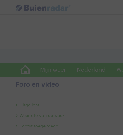
Mijn weer
Nederland
Wereld
Foto en video
b
Uitgelicht
Weerfoto van de week
Laatst toegevoegd