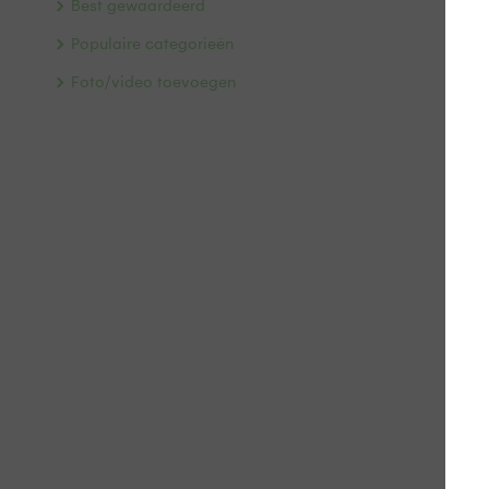
Best gewaardeerd
Populaire categorieën
Foto/video toevoegen
De 
Doo