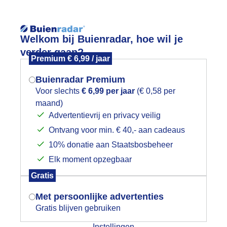
Reisinforma
Welkom bij Buienradar, hoe wil je
verder gaan?
Premium € 6,99 / jaar
Buienradar Premium
Voor slechts
€ 6,99 per jaar
(€ 0,58 per
Lees meer.
maand)
Mogen we je locatie gebruiken voor
Advertentievrij en privacy veilig
wijd
Foto en video
Weerzine
het weer?
Ontvang voor min. € 40,- aan cadeaus
10% donatie aan Staatsbosbeheer
Zoeken in 
Elk moment opzegbaar
Indien je hier nog geen akkoord op hebt
lauwe lucht
Gratis
gegeven, verschijnt er zo een pop-up uit
je browser waarin deze toestemming
Met persoonlijke advertenties
gevraagd wordt.
Gratis blijven gebruiken
Instellingen