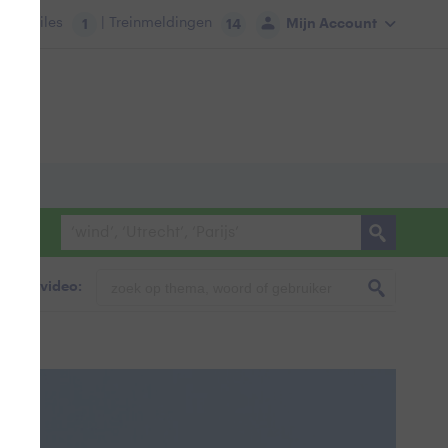
tie:
Files
| Treinmeldingen
Mijn Account
1
14
foto & video: