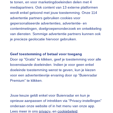
te tonen, en voor marketingdoeleinden delen met 4
on
mediapartners. Ook content van 13 externe platformen
wordt enkel getoond met jouw toestemming. Onze 114
advertentie partners gebruiken cookies voor
gepersonaliseerde advertenties, advertentie- en
ekijk slideshow
contentmetingen, doelgroepenonderzoek en ontwikkeling
van diensten. Sommige advertentie partners kunnen ook
je precieze geolocatie hiervoor gebruiken.
Geef toestemming of betaal voor toegang
Een moment geduld
Door op "Gratis" te klikken, geef je toestemming voor alle
bovenstaande doeleinden. Indien je voor geen enkel
doeleinde toestemming wenst te geven, kun je kiezen
voor een advertentievrije ervaring door op “Buienradar
Premium” te klikken.
uienradar
Mijn weer
fsgegevens
De Bilt
Jouw keuze geldt enkel voor Buienradar en kun je
opnieuw aanpassen of intrekken via “Privacy-instellingen”
stelde vragen
onderaan onze website of in het menu van onze app.
t
Lees meer in ons
privacy-
en
cookiebeleid
.