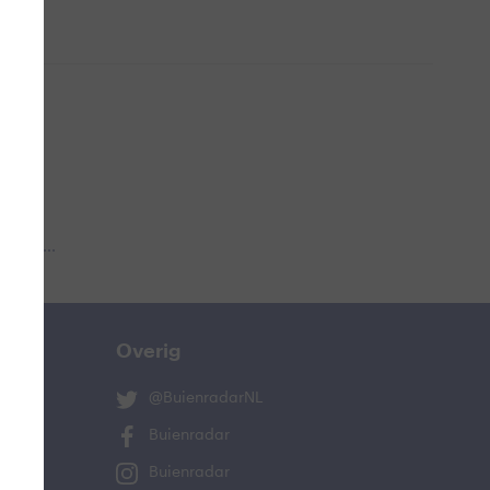
 aub...
Overig
@BuienradarNL
Buienradar
Buienradar