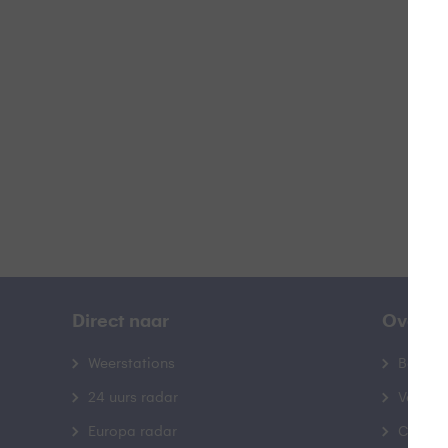
Z
B
Direct naar
Over B
Weerstations
Bedrij
24 uurs radar
Veelge
Europa radar
Contac