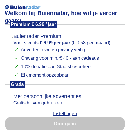
Welkom bij Buienradar, hoe wil je verder
gaan?
Premium € 6,99 / jaar
Mogen we je locatie gebruiken voor het
Lees meer.
weer?
Buienradar Premium
Zonnig met hoge sluierbewolking
Voor slechts
€ 6,99 per jaar
(€ 0,58 per maand)
Advertentievrij en privacy veilig
Ontvang voor min. € 40,- aan cadeaus
Indien je hier nog geen akkoord op hebt gegeven,
verschijnt er zo een pop-up uit je browser waarin
10% donatie aan Staatsbosbeheer
deze toestemming gevraagd wordt.
Elk moment opzegbaar
Gratis
Is goed, toon de popup
Met persoonlijke advertenties
Gratis blijven gebruiken
Instellingen
Nu niet, misschien later
Prima weer op Koningsdag dit jaar!
Doorgaan
Gebruik je Safari en wil je niet elke dag deze pop-up zien?