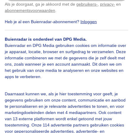
Als je doorgaat, ga je akkoord met de
gebruikers-
,
privacy-
en
Klik
hier
om dit aan te passen
Door: Luca Hoogeveen
Gemaakt: 27-04-2026, 57x bekeken
abonnementsvoorwaarden
.
Heb je al een Buienradar-abonnement?
Inloggen
Zon
Wolken
Buienradar is onderdeel van DPG Media.
Buienradar en DPG Media gebruiken cookies om informatie over
je apparaat, locatie, browser en surfgedrag te verzamelen. Deze
informatie combineren we met de gegevens die je zelf deelt met
Bekijk slideshow
ons, zoals wanneer je een account aanmaakt. Dit doen we om
het gebruik van onze media te analyseren en onze websites en
apps te verbeteren.
Daarnaast kunnen we, als je hier toestemming voor geeft, je
Een moment geduld aub...
gegevens gebruiken om onze content, communicatie en aanbod
te personaliseren en je relevante advertenties te tonen, en voor
marketingdoeleinden delen met 4 mediapartners. Ook content
van 13 externe platformen wordt enkel getoond met jouw
toestemming. Onze 114 advertentie partners gebruiken cookies
voor gepersonaliseerde advertenties, advertentie- en