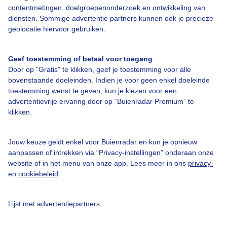
contentmetingen, doelgroepenonderzoek en ontwikkeling van
diensten. Sommige advertentie partners kunnen ook je precieze
Over Buienradar
geolocatie hiervoor gebruiken.
Bedrijfsgegevens
Geef toestemming of betaal voor toegang
Veelgestelde vragen
Door op "Gratis" te klikken, geef je toestemming voor alle
bovenstaande doeleinden. Indien je voor geen enkel doeleinde
Contact
toestemming wenst te geven, kun je kiezen voor een
advertentievrije ervaring door op “Buienradar Premium” te
Toegankelijkheid
klikken.
Gebruikersvoorwaarden
Adverteren
Jouw keuze geldt enkel voor Buienradar en kun je opnieuw
aanpassen of intrekken via “Privacy-instellingen” onderaan onze
Buienradar Team
website of in het menu van onze app. Lees meer in ons
privacy-
Privacy beleid
en
cookiebeleid
.
Cookie beleid
Lijst met advertentiepartners
Privacy instellingen
Gratis weerdata