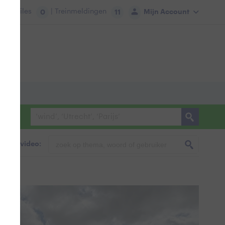
tie:
Files
| Treinmeldingen
Mijn Account
0
11
foto & video: