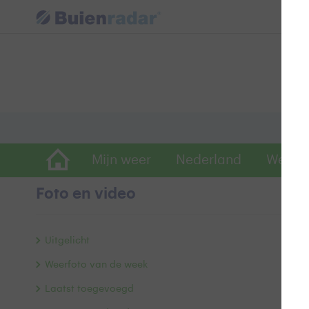
Mijn weer
Nederland
Wereld
Foto en video
S
Uitgelicht
Weerfoto van de week
Laatst toegevoegd