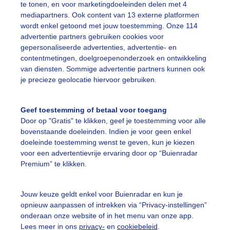
aatje op deze zondagmiddag helemaal af.
te tonen, en voor marketingdoeleinden delen met 4
mediapartners. Ook content van 13 externe platformen
r: Bianca Meeuwissen
Gemaakt: 19-04-2026, 94x bekeken
wordt enkel getoond met jouw toestemming. Onze 114
advertentie partners gebruiken cookies voor
gepersonaliseerde advertenties, advertentie- en
ente
Zon
Wolken
contentmetingen, doelgroepenonderzoek en ontwikkeling
van diensten. Sommige advertentie partners kunnen ook
je precieze geolocatie hiervoor gebruiken.
ekijk slideshow
Geef toestemming of betaal voor toegang
Door op "Gratis" te klikken, geef je toestemming voor alle
bovenstaande doeleinden. Indien je voor geen enkel
doeleinde toestemming wenst te geven, kun je kiezen
voor een advertentievrije ervaring door op “Buienradar
Een moment geduld
Premium” te klikken.
Jouw keuze geldt enkel voor Buienradar en kun je
opnieuw aanpassen of intrekken via “Privacy-instellingen”
uienradar
Mijn weer
onderaan onze website of in het menu van onze app.
Lees meer in ons
privacy-
en
cookiebeleid
.
fsgegevens
De Bilt