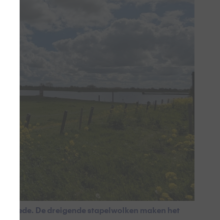
j Duurstede. De dreigende stapelwolken maken het