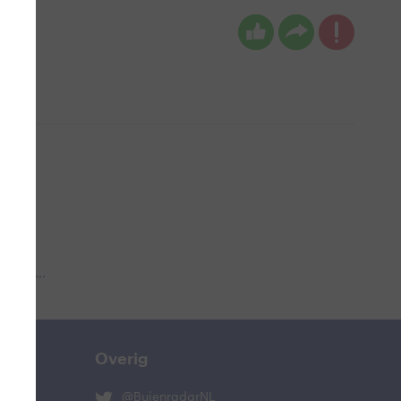
 aub...
Overig
@BuienradarNL