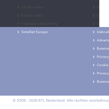
24 uurs radar
Veelge
Europa radar
Contac
7-daagse verwachting
Toegank
Satelliet Europa
Gebrui
Advert
Buienr
Privacy
Cookie
Privacy
Buienr
© 2006 - 2026 RTL Nederland. Alle rechten voorbehoud