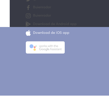
Buienradar
Buienradar
Download de Android app
Download de iOS app