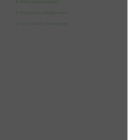
Best gewaardeerd
Populaire categorieën
Foto/video toevoegen
Het