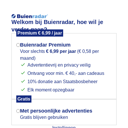
Reisinforma
Welkom bij Buienradar, hoe wil je
verder gaan?
Premium € 6,99 / jaar
Buienradar Premium
Voor slechts
€ 6,99 per jaar
(€ 0,58 per
Lees meer.
maand)
Mogen we je locatie gebruiken voor
Advertentievrij en privacy veilig
wijd
Foto en video
Weerzine
het weer?
Ontvang voor min. € 40,- aan cadeaus
10% donatie aan Staatsbosbeheer
Zoeken in 
Elk moment opzegbaar
Indien je hier nog geen akkoord op hebt
tapelwolken
Gratis
gegeven, verschijnt er zo een pop-up uit
je browser waarin deze toestemming
Met persoonlijke advertenties
gevraagd wordt.
Gratis blijven gebruiken
Instellingen