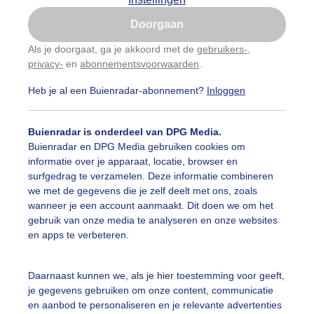
Is goed, toon de popup
Doorgaan
Nu niet, misschien later
Als je doorgaat, ga je akkoord met de
gebruikers-
,
privacy-
en
abonnementsvoorwaarden
.
Gebruik je Safari en wil je niet elke dag deze pop-up
zien?
Heb je al een Buienradar-abonnement?
Inloggen
Klik
hier
om dit aan te passen
Buienradar is onderdeel van DPG Media.
Buienradar en DPG Media gebruiken cookies om
informatie over je apparaat, locatie, browser en
surfgedrag te verzamelen. Deze informatie combineren
we met de gegevens die je zelf deelt met ons, zoals
wanneer je een account aanmaakt. Dit doen we om het
gebruik van onze media te analyseren en onze websites
en apps te verbeteren.
Daarnaast kunnen we, als je hier toestemming voor geeft,
je gegevens gebruiken om onze content, communicatie
 koolzaad staat prachtig in bloei langs de Lek in Wijk bi
en aanbod te personaliseren en je relevante advertenties