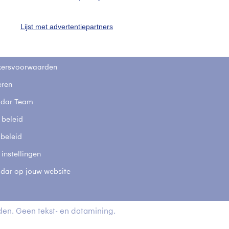
stelde vragen
Lijst met advertentiepartners
t
elijkheid
kersvoorwaarden
eren
adar Team
 beleid
 beleid
 instellingen
adar op jouw website
en. Geen tekst- en datamining.