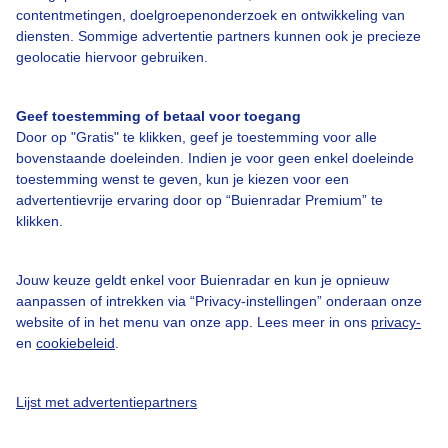
contentmetingen, doelgroepenonderzoek en ontwikkeling van
diensten. Sommige advertentie partners kunnen ook je precieze
geolocatie hiervoor gebruiken.
Over Buienradar
Geef toestemming of betaal voor toegang
Door op "Gratis" te klikken, geef je toestemming voor alle
Bedrijfsgegevens
bovenstaande doeleinden. Indien je voor geen enkel doeleinde
Veelgestelde vragen
toestemming wenst te geven, kun je kiezen voor een
advertentievrije ervaring door op “Buienradar Premium” te
Contact
klikken.
Toegankelijkheid
Gebruikersvoorwaarden
Jouw keuze geldt enkel voor Buienradar en kun je opnieuw
aanpassen of intrekken via “Privacy-instellingen” onderaan onze
Adverteren
website of in het menu van onze app. Lees meer in ons
privacy-
en
cookiebeleid
.
Buienradar Team
Privacy beleid
Lijst met advertentiepartners
Cookie beleid
Privacy instellingen