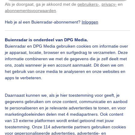
Narcis Double Flowers - Narcissus
Als je doorgaat, ga je akkoord met de
gebruikers-
,
privacy-
en
Klik
hier
om dit aan te passen
abonnementsvoorwaarden
.
Door: Klaas Vonk
Gemaakt: 18-04-2026, 31x bekeken
Heb je al een Buienradar-abonnement?
Inloggen
Buienradar is onderdeel van DPG Media.
Buienradar en DPG Media gebruiken cookies om informatie over
Lente
je apparaat, locatie, browser en surfgedrag te verzamelen. Deze
informatie combineren we met de gegevens die je zelf deelt met
ons, zoals wanneer je een account aanmaakt. Dit doen we om
het gebruik van onze media te analyseren en onze websites en
Bekijk slideshow
apps te verbeteren.
Daarnaast kunnen we, als je hier toestemming voor geeft, je
gegevens gebruiken om onze content, communicatie en aanbod
te personaliseren en je relevante advertenties te tonen, en voor
marketingdoeleinden delen met 4 mediapartners. Ook content
Een moment geduld aub...
van 13 externe platformen wordt enkel getoond met jouw
toestemming. Onze 114 advertentie partners gebruiken cookies
voor gepersonaliseerde advertenties, advertentie- en