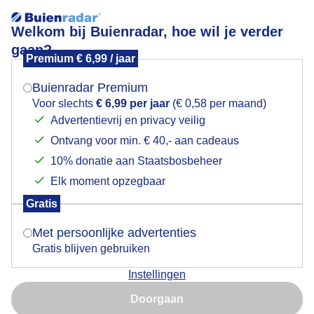
Welkom bij Buienradar, hoe wil je verder
gaan?
Premium € 6,99 / jaar
Mogen we je locatie gebruiken voor het
Lees meer.
weer?
Buienradar Premium
Dubbele narcis
Voor slechts
€ 6,99 per jaar
(€ 0,58 per maand)
Advertentievrij en privacy veilig
Ontvang voor min. € 40,- aan cadeaus
Indien je hier nog geen akkoord op hebt gegeven,
verschijnt er zo een pop-up uit je browser waarin
10% donatie aan Staatsbosbeheer
deze toestemming gevraagd wordt.
Elk moment opzegbaar
Gratis
Is goed, toon de popup
Met persoonlijke advertenties
Gratis blijven gebruiken
Instellingen
Nu niet, misschien later
Doorgaan
Gebruik je Safari en wil je niet elke dag deze pop-up zien?