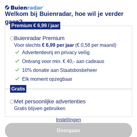
Welkom bij Buienradar, hoe wil je verder
gaan?
Premium € 6,99 / jaar
Mogen we je locatie gebruiken voor het
weer?
Buienradar Premium
Voor slechts
€ 6,99 per jaar
(€ 0,58 per maand)
Advertentievrij en privacy veilig
Een moment geduld aub...
Ontvang voor min. € 40,- aan cadeaus
Indien je hier nog geen akkoord op hebt gegeven,
verschijnt er zo een pop-up uit je browser waarin
10% donatie aan Staatsbosbeheer
deze toestemming gevraagd wordt.
Elk moment opzegbaar
Gratis
Is goed, toon de popup
Met persoonlijke advertenties
Een moment geduld aub...
Gratis blijven gebruiken
Instellingen
Nu niet, misschien later
Doorgaan
Gebruik je Safari en wil je niet elke dag deze pop-up zien?