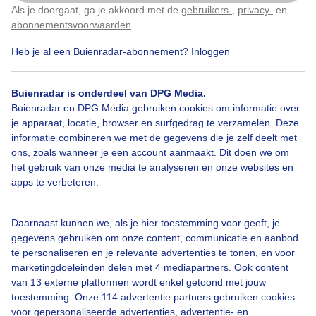
Als je doorgaat, ga je akkoord met de
gebruikers-
,
privacy-
en
Klik
hier
om dit aan te passen
abonnementsvoorwaarden
.
Over Buienradar
Heb je al een Buienradar-abonnement?
Inloggen
Bedrijfsgegevens
Buienradar is onderdeel van DPG Media.
Buienradar en DPG Media gebruiken cookies om informatie over
Veelgestelde vragen
je apparaat, locatie, browser en surfgedrag te verzamelen. Deze
Contact
informatie combineren we met de gegevens die je zelf deelt met
ons, zoals wanneer je een account aanmaakt. Dit doen we om
Toegankelijkheid
het gebruik van onze media te analyseren en onze websites en
apps te verbeteren.
Gebruikersvoorwaarden
Adverteren
Daarnaast kunnen we, als je hier toestemming voor geeft, je
Buienradar Team
gegevens gebruiken om onze content, communicatie en aanbod
te personaliseren en je relevante advertenties te tonen, en voor
Privacy beleid
marketingdoeleinden delen met 4 mediapartners. Ook content
Cookie beleid
van 13 externe platformen wordt enkel getoond met jouw
toestemming. Onze 114 advertentie partners gebruiken cookies
Privacy instellingen
voor gepersonaliseerde advertenties, advertentie- en