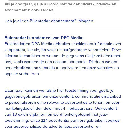
Als je doorgaat, ga je akkoord met de
gebruikers-
,
privacy-
en
Klik
hier
om dit aan te passen
Door: Wilma Van Zalinge
Gemaakt: 14-04-2026, 31x bekeken
abonnementsvoorwaarden
.
Heb je al een Buienradar-abonnement?
Inloggen
Lente
Zon
Wolken
Buienradar is onderdeel van DPG Media.
Buienradar en DPG Media gebruiken cookies om informatie over
je apparaat, locatie, browser en surfgedrag te verzamelen. Deze
informatie combineren we met de gegevens die je zelf deelt met
Bekijk slideshow
ons, zoals wanneer je een account aanmaakt. Dit doen we om
het gebruik van onze media te analyseren en onze websites en
apps te verbeteren.
Daarnaast kunnen we, als je hier toestemming voor geeft, je
Een moment geduld aub...
gegevens gebruiken om onze content, communicatie en aanbod
te personaliseren en je relevante advertenties te tonen, en voor
marketingdoeleinden delen met 4 mediapartners. Ook content
van 13 externe platformen wordt enkel getoond met jouw
toestemming. Onze 114 advertentie partners gebruiken cookies
voor gepersonaliseerde advertenties, advertentie- en