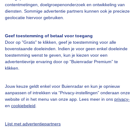
contentmetingen, doelgroepenonderzoek en ontwikkeling van
diensten. Sommige advertentie partners kunnen ook je precieze
Over Buienradar
geolocatie hiervoor gebruiken.
Bedrijfsgegevens
Geef toestemming of betaal voor toegang
Veelgestelde vragen
Door op "Gratis" te klikken, geef je toestemming voor alle
bovenstaande doeleinden. Indien je voor geen enkel doeleinde
Contact
toestemming wenst te geven, kun je kiezen voor een
advertentievrije ervaring door op “Buienradar Premium” te
Toegankelijkheid
klikken.
Gebruikersvoorwaarden
Adverteren
Jouw keuze geldt enkel voor Buienradar en kun je opnieuw
aanpassen of intrekken via “Privacy-instellingen” onderaan onze
Buienradar Team
website of in het menu van onze app. Lees meer in ons
privacy-
Privacy beleid
en
cookiebeleid
.
Cookie beleid
Lijst met advertentiepartners
Privacy instellingen
Gratis weerdata