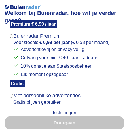
Welkom bij Buienradar, hoe wil je verder
gaan?
Premium € 6,99 / jaar
Mogen we je locatie gebruiken voor het
Lees meer.
weer?
Buienradar Premium
Voorjaar
Voor slechts
€ 6,99 per jaar
(€ 0,58 per maand)
Advertentievrij en privacy veilig
Ontvang voor min. € 40,- aan cadeaus
Indien je hier nog geen akkoord op hebt gegeven,
verschijnt er zo een pop-up uit je browser waarin
10% donatie aan Staatsbosbeheer
deze toestemming gevraagd wordt.
Elk moment opzegbaar
Gratis
Is goed, toon de popup
Met persoonlijke advertenties
Gratis blijven gebruiken
Instellingen
Nu niet, misschien later
Beemster in bloei
Doorgaan
Gebruik je Safari en wil je niet elke dag deze pop-up zien?