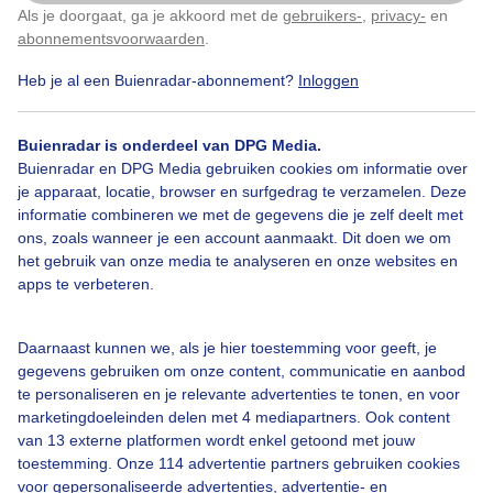
Als je doorgaat, ga je akkoord met de
gebruikers-
,
privacy-
en
Klik
hier
om dit aan te passen
abonnementsvoorwaarden
.
Door: Ellen Moes
Gemaakt: 08-04-2026, 39x bekeken
Heb je al een Buienradar-abonnement?
Inloggen
Buienradar is onderdeel van DPG Media.
Lente
Zon
Zonsopkomst
Buienradar en DPG Media gebruiken cookies om informatie over
je apparaat, locatie, browser en surfgedrag te verzamelen. Deze
informatie combineren we met de gegevens die je zelf deelt met
ons, zoals wanneer je een account aanmaakt. Dit doen we om
Bekijk slideshow
het gebruik van onze media te analyseren en onze websites en
apps te verbeteren.
Daarnaast kunnen we, als je hier toestemming voor geeft, je
gegevens gebruiken om onze content, communicatie en aanbod
Een moment geduld aub...
te personaliseren en je relevante advertenties te tonen, en voor
marketingdoeleinden delen met 4 mediapartners. Ook content
van 13 externe platformen wordt enkel getoond met jouw
toestemming. Onze 114 advertentie partners gebruiken cookies
voor gepersonaliseerde advertenties, advertentie- en