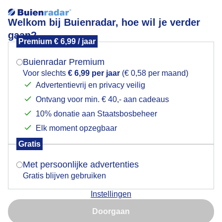
Welkom bij Buienradar, hoe wil je verder
gaan?
Premium € 6,99 / jaar
Mogen we je locatie gebruiken voor het
Zonsopkomst
weer?
Buienradar Premium
Voor slechts
€ 6,99 per jaar
(€ 0,58 per maand)
Advertentievrij en privacy veilig
Ontvang voor min. € 40,- aan cadeaus
Indien je hier nog geen akkoord op hebt gegeven,
verschijnt er zo een pop-up uit je browser waarin
10% donatie aan Staatsbosbeheer
deze toestemming gevraagd wordt.
Elk moment opzegbaar
Gratis
Is goed, toon de popup
Met persoonlijke advertenties
Gratis blijven gebruiken
Instellingen
Nu niet, misschien later
Zonsopkomst vammorgen boven het Drents Friese
Doorgaan
wold
Gebruik je Safari en wil je niet elke dag deze pop-up zien?