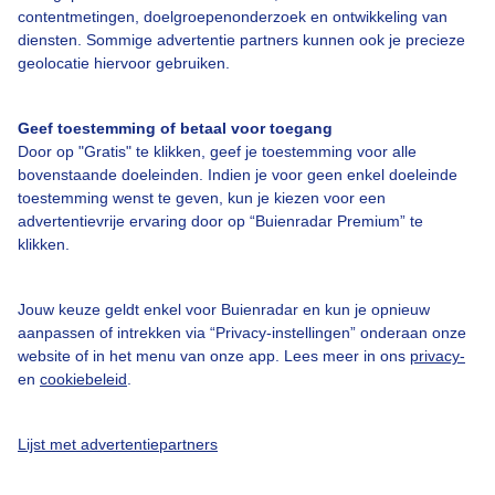
contentmetingen, doelgroepenonderzoek en ontwikkeling van
diensten. Sommige advertentie partners kunnen ook je precieze
geolocatie hiervoor gebruiken.
Over Buienradar
Geef toestemming of betaal voor toegang
Bedrijfsgegevens
Door op "Gratis" te klikken, geef je toestemming voor alle
Veelgestelde vragen
bovenstaande doeleinden. Indien je voor geen enkel doeleinde
toestemming wenst te geven, kun je kiezen voor een
Contact
advertentievrije ervaring door op “Buienradar Premium” te
Toegankelijkheid
klikken.
Gebruikersvoorwaarden
Jouw keuze geldt enkel voor Buienradar en kun je opnieuw
Adverteren
aanpassen of intrekken via “Privacy-instellingen” onderaan onze
Buienradar Team
website of in het menu van onze app. Lees meer in ons
privacy-
en
cookiebeleid
.
Privacy beleid
Cookie beleid
Lijst met advertentiepartners
Privacy instellingen