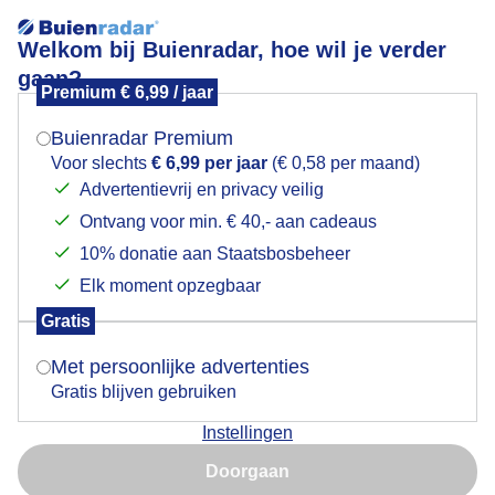
Welkom bij Buienradar, hoe wil je verder
gaan?
Premium € 6,99 / jaar
Mogen we je locatie gebruiken voor het
Amsterdam- Overamstel 15:10
weer?
Buienradar Premium
Voor slechts
€ 6,99 per jaar
(€ 0,58 per maand)
Advertentievrij en privacy veilig
Ontvang voor min. € 40,- aan cadeaus
Indien je hier nog geen akkoord op hebt gegeven,
verschijnt er zo een pop-up uit je browser waarin
10% donatie aan Staatsbosbeheer
deze toestemming gevraagd wordt.
Elk moment opzegbaar
Gratis
Is goed, toon de popup
Met persoonlijke advertenties
Gratis blijven gebruiken
Winterzon
Instellingen
Nu niet, misschien later
Door: Marcel Van Oerle
Gemaakt: 08-02-2026, 72x bekeken
Doorgaan
Gebruik je Safari en wil je niet elke dag deze pop-up zien?