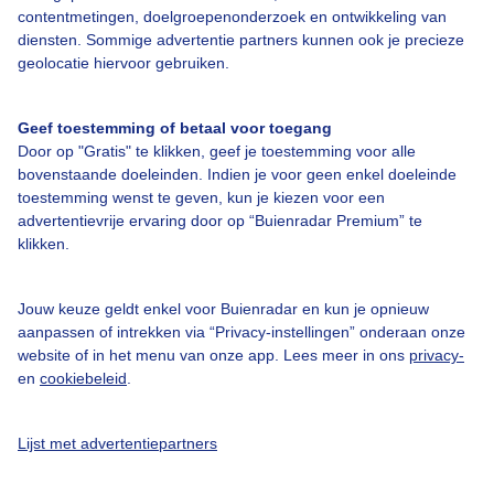
contentmetingen, doelgroepenonderzoek en ontwikkeling van
diensten. Sommige advertentie partners kunnen ook je precieze
Bedrijfsgegevens
geolocatie hiervoor gebruiken.
Veelgestelde vragen
Geef toestemming of betaal voor toegang
Contact
Door op "Gratis" te klikken, geef je toestemming voor alle
Toegankelijkheid
bovenstaande doeleinden. Indien je voor geen enkel doeleinde
toestemming wenst te geven, kun je kiezen voor een
Gebruikersvoorwaarden
advertentievrije ervaring door op “Buienradar Premium” te
klikken.
Adverteren
Buienradar Team
Jouw keuze geldt enkel voor Buienradar en kun je opnieuw
Privacy beleid
aanpassen of intrekken via “Privacy-instellingen” onderaan onze
website of in het menu van onze app. Lees meer in ons
privacy-
Cookie beleid
en
cookiebeleid
.
Privacy instellingen
Gratis weerdata
Lijst met advertentiepartners
@BuienradarNL