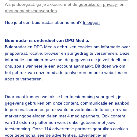
Als je doorgaat, ga je akkoord met de
gebruikers-
,
privacy-
en
Klik
hier
om dit aan te passen
abonnementsvoorwaarden
.
Heb je al een Buienradar-abonnement?
Inloggen
Winter
Zon
Wolken
Buienradar is onderdeel van DPG Media.
Buienradar en DPG Media gebruiken cookies om informatie over
Bekijk slideshow
je apparaat, locatie, browser en surfgedrag te verzamelen. Deze
informatie combineren we met de gegevens die je zelf deelt met
ons, zoals wanneer je een account aanmaakt. Dit doen we om
het gebruik van onze media te analyseren en onze websites en
apps te verbeteren.
Een moment geduld aub...
Daarnaast kunnen we, als je hier toestemming voor geeft, je
gegevens gebruiken om onze content, communicatie en aanbod
te personaliseren en je relevante advertenties te tonen, en voor
marketingdoeleinden delen met 4 mediapartners. Ook content
van 13 externe platformen wordt enkel getoond met jouw
toestemming. Onze 114 advertentie partners gebruiken cookies
voor gepersonaliseerde advertenties, advertentie- en
Over Buienradar