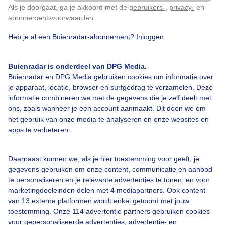
Als je doorgaat, ga je akkoord met de
gebruikers-
,
privacy-
en
Klik
hier
om dit aan te passen
abonnementsvoorwaarden
.
Heb je al een Buienradar-abonnement?
Inloggen
Winter
Zon
Buienradar is onderdeel van DPG Media.
Buienradar en DPG Media gebruiken cookies om informatie over
Bekijk slideshow
je apparaat, locatie, browser en surfgedrag te verzamelen. Deze
informatie combineren we met de gegevens die je zelf deelt met
ons, zoals wanneer je een account aanmaakt. Dit doen we om
het gebruik van onze media te analyseren en onze websites en
apps te verbeteren.
Een moment geduld aub...
Daarnaast kunnen we, als je hier toestemming voor geeft, je
gegevens gebruiken om onze content, communicatie en aanbod
te personaliseren en je relevante advertenties te tonen, en voor
marketingdoeleinden delen met 4 mediapartners. Ook content
van 13 externe platformen wordt enkel getoond met jouw
toestemming. Onze 114 advertentie partners gebruiken cookies
voor gepersonaliseerde advertenties, advertentie- en
Over Buienradar