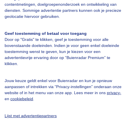
contentmetingen, doelgroepenonderzoek en ontwikkeling van
diensten. Sommige advertentie partners kunnen ook je precieze
Bedrijfsgegevens
geolocatie hiervoor gebruiken.
Veelgestelde vragen
Geef toestemming of betaal voor toegang
Contact
Door op "Gratis" te klikken, geef je toestemming voor alle
Toegankelijkheid
bovenstaande doeleinden. Indien je voor geen enkel doeleinde
toestemming wenst te geven, kun je kiezen voor een
Gebruikersvoorwaarden
advertentievrije ervaring door op “Buienradar Premium” te
klikken.
Adverteren
Buienradar Team
Jouw keuze geldt enkel voor Buienradar en kun je opnieuw
Privacy beleid
aanpassen of intrekken via “Privacy-instellingen” onderaan onze
website of in het menu van onze app. Lees meer in ons
privacy-
Cookie beleid
en
cookiebeleid
.
Privacy instellingen
Gratis weerdata
Lijst met advertentiepartners
@BuienradarNL