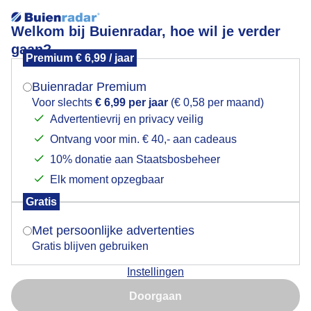
Welkom bij Buienradar, hoe wil je verder
gaan?
Premium € 6,99 / jaar
Mogen we je locatie gebruiken voor het
Terrasweer in het Schutterspark
weer?
Buienradar Premium
Voor slechts
€ 6,99 per jaar
(€ 0,58 per maand)
Advertentievrij en privacy veilig
Ontvang voor min. € 40,- aan cadeaus
Indien je hier nog geen akkoord op hebt gegeven,
verschijnt er zo een pop-up uit je browser waarin
10% donatie aan Staatsbosbeheer
deze toestemming gevraagd wordt.
Elk moment opzegbaar
Gratis
Is goed, toon de popup
Met persoonlijke advertenties
Gratis blijven gebruiken
Genieten van het zonnetje op het terras
Instellingen
Nu niet, misschien later
Door: Jos van der Meer
Gemaakt: 08-02-2026, 40x bekeken
Doorgaan
Gebruik je Safari en wil je niet elke dag deze pop-up zien?