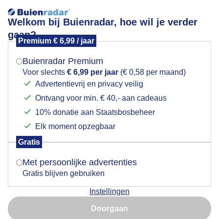
Welkom bij Buienradar, hoe wil je verder
gaan?
Premium € 6,99 / jaar
Mogen we je locatie gebruiken voor het
Duwboot komt van de Waal af.
weer?
Buienradar Premium
Voor slechts
€ 6,99 per jaar
(€ 0,58 per maand)
Advertentievrij en privacy veilig
Ontvang voor min. € 40,- aan cadeaus
Indien je hier nog geen akkoord op hebt gegeven,
verschijnt er zo een pop-up uit je browser waarin
10% donatie aan Staatsbosbeheer
deze toestemming gevraagd wordt.
Elk moment opzegbaar
Gratis
Is goed, toon de popup
Met persoonlijke advertenties
Gratis blijven gebruiken
Strakblauwe lucht en een heerlijk zonnetje als deze
Instellingen
duwboot aankomt bij de sluis in Weurt
Nu niet, misschien later
Doorgaan
Door: Rob Schraven
Gemaakt: 07-02-2026, 29x bekeken
Gebruik je Safari en wil je niet elke dag deze pop-up zien?