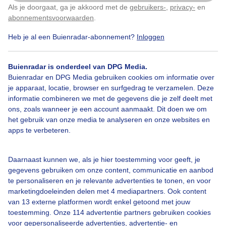
Als je doorgaat, ga je akkoord met de
gebruikers-
,
privacy-
en
Klik
hier
om dit aan te passen
abonnementsvoorwaarden
.
Heb je al een Buienradar-abonnement?
Inloggen
Strakblauwehemel
Winter
Zon
Buienradar is onderdeel van DPG Media.
Buienradar en DPG Media gebruiken cookies om informatie over
je apparaat, locatie, browser en surfgedrag te verzamelen. Deze
Bekijk slideshow
informatie combineren we met de gegevens die je zelf deelt met
ons, zoals wanneer je een account aanmaakt. Dit doen we om
het gebruik van onze media te analyseren en onze websites en
apps te verbeteren.
Een moment geduld aub...
Daarnaast kunnen we, als je hier toestemming voor geeft, je
gegevens gebruiken om onze content, communicatie en aanbod
te personaliseren en je relevante advertenties te tonen, en voor
marketingdoeleinden delen met 4 mediapartners. Ook content
van 13 externe platformen wordt enkel getoond met jouw
toestemming. Onze 114 advertentie partners gebruiken cookies
voor gepersonaliseerde advertenties, advertentie- en