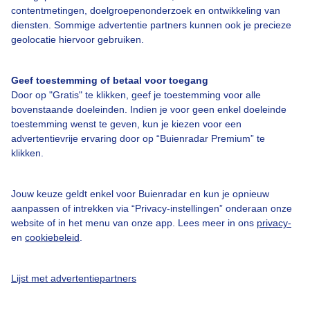
Over Buienradar
contentmetingen, doelgroepenonderzoek en ontwikkeling van
diensten. Sommige advertentie partners kunnen ook je precieze
geolocatie hiervoor gebruiken.
Bedrijfsgegevens
Veelgestelde vragen
Geef toestemming of betaal voor toegang
Door op "Gratis" te klikken, geef je toestemming voor alle
Contact
bovenstaande doeleinden. Indien je voor geen enkel doeleinde
Toegankelijkheid
toestemming wenst te geven, kun je kiezen voor een
advertentievrije ervaring door op “Buienradar Premium” te
Gebruikersvoorwaarden
klikken.
Adverteren
Buienradar Team
Jouw keuze geldt enkel voor Buienradar en kun je opnieuw
aanpassen of intrekken via “Privacy-instellingen” onderaan onze
Privacy beleid
website of in het menu van onze app. Lees meer in ons
privacy-
en
cookiebeleid
.
Cookie beleid
Privacy instellingen
Lijst met advertentiepartners
Gratis weerdata