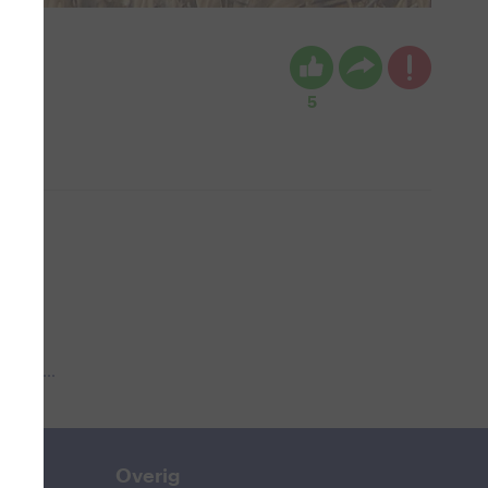
5
 aub...
Overig