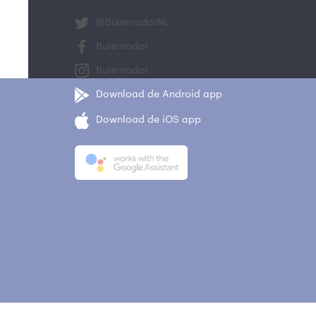
@BuienradarNL
Buienradar
Buienradar
Download de Android app
Download de iOS app