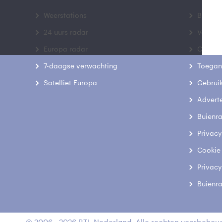
Weerstations
Bedrij
24 uurs radar
Veelge
Europa radar
Contac
7-daagse verwachting
Toegank
Satelliet Europa
Gebrui
Advert
Buienr
Privacy
Cookie
Privacy
Buienr