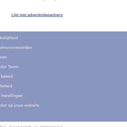
fsgegevens
De Bilt
Lijst met advertentiepartners
stelde vragen
t
elijkheid
kersvoorwaarden
eren
adar Team
 beleid
 beleid
 instellingen
adar op jouw website