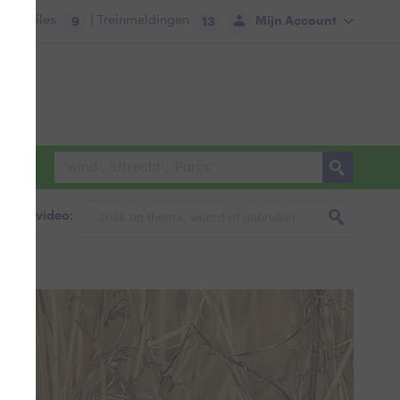
tie:
Files
| Treinmeldingen
Mijn Account
9
13
foto & video: