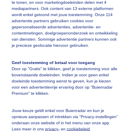
te tonen, en voor marketingdoeleinden delen met 4
 ook heerlijk in het zonnetje..en het takje ook..
mediapartners. Ook content van 13 externe platformen
wordt enkel getoond met jouw toestemming. Onze 114
r: Loes Rodermond
Gemaakt: 18-01-2026, 542x bekeken
advertentie partners gebruiken cookies voor
gepersonaliseerde advertenties, advertentie- en
contentmetingen, doelgroepenonderzoek en ontwikkeling
inter
Zon
van diensten. Sommige advertentie partners kunnen ook
je precieze geolocatie hiervoor gebruiken.
ekijk slideshow
Geef toestemming of betaal voor toegang
Door op "Gratis" te klikken, geef je toestemming voor alle
bovenstaande doeleinden. Indien je voor geen enkel
doeleinde toestemming wenst te geven, kun je kiezen
voor een advertentievrije ervaring door op “Buienradar
Premium” te klikken.
Een moment geduld
Jouw keuze geldt enkel voor Buienradar en kun je
opnieuw aanpassen of intrekken via “Privacy-instellingen”
onderaan onze website of in het menu van onze app.
uienradar
Mijn weer
Lees meer in ons
privacy-
en
cookiebeleid
.