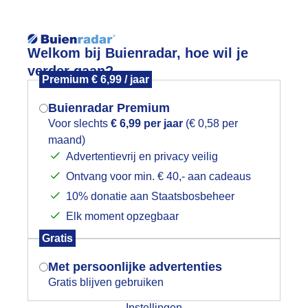
Reisinforma
Welkom bij Buienradar, hoe wil je
verder gaan?
Premium € 6,99 / jaar
Buienradar Premium
Voor slechts
€ 6,99 per jaar
(€ 0,58 per
wijd
Foto en video
Weerzine
maand)
Mogen we je locatie gebruiken voor
Advertentievrij en privacy veilig
het weer?
Zoeken in 
Ontvang voor min. € 40,- aan cadeaus
10% donatie aan Staatsbosbeheer
oodborsttapuit
Elk moment opzegbaar
Indien je hier nog geen akkoord op hebt
Gratis
gegeven, verschijnt er zo een pop-up uit
je browser waarin deze toestemming
Met persoonlijke advertenties
gevraagd wordt.
Gratis blijven gebruiken
Instellingen