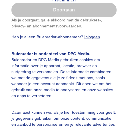
Is goed, toon de popup
Doorgaan
Nu niet, misschien later
Als je doorgaat, ga je akkoord met de
gebruikers-
,
privacy-
en
abonnementsvoorwaarden
.
Gebruik je Safari en wil je niet elke dag deze pop-up
zien?
Heb je al een Buienradar-abonnement?
Inloggen
Klik
hier
om dit aan te passen
Buienradar is onderdeel van DPG Media.
Buienradar en DPG Media gebruiken cookies om
informatie over je apparaat, locatie, browser en
surfgedrag te verzamelen. Deze informatie combineren
we met de gegevens die je zelf deelt met ons, zoals
wanneer je een account aanmaakt. Dit doen we om het
gebruik van onze media te analyseren en onze websites
en apps te verbeteren.
Daarnaast kunnen we, als je hier toestemming voor geeft,
je gegevens gebruiken om onze content, communicatie
en aanbod te personaliseren en je relevante advertenties