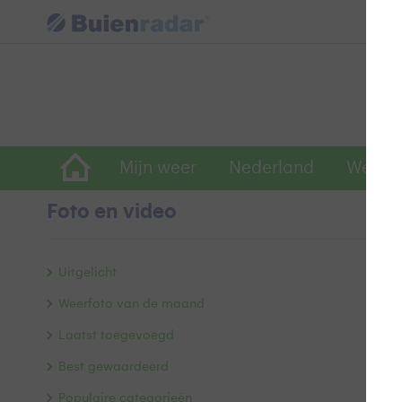
Mijn weer
Nederland
Wereld
Foto en video
R
Uitgelicht
Weerfoto van de maand
Laatst toegevoegd
Best gewaardeerd
Populaire categorieën