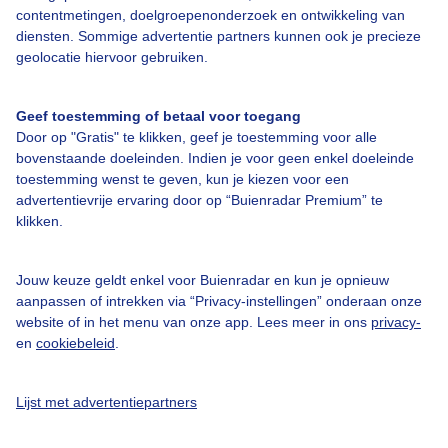
contentmetingen, doelgroepenonderzoek en ontwikkeling van
diensten. Sommige advertentie partners kunnen ook je precieze
geolocatie hiervoor gebruiken.
Een moment geduld aub...
Geef toestemming of betaal voor toegang
Door op "Gratis" te klikken, geef je toestemming voor alle
bovenstaande doeleinden. Indien je voor geen enkel doeleinde
toestemming wenst te geven, kun je kiezen voor een
advertentievrije ervaring door op “Buienradar Premium” te
klikken.
Over Buienradar
Jouw keuze geldt enkel voor Buienradar en kun je opnieuw
Bedrijfsgegevens
aanpassen of intrekken via “Privacy-instellingen” onderaan onze
Veelgestelde vragen
website of in het menu van onze app. Lees meer in ons
privacy-
en
cookiebeleid
.
Contact
Toegankelijkheid
Lijst met advertentiepartners
Gebruikersvoorwaarden