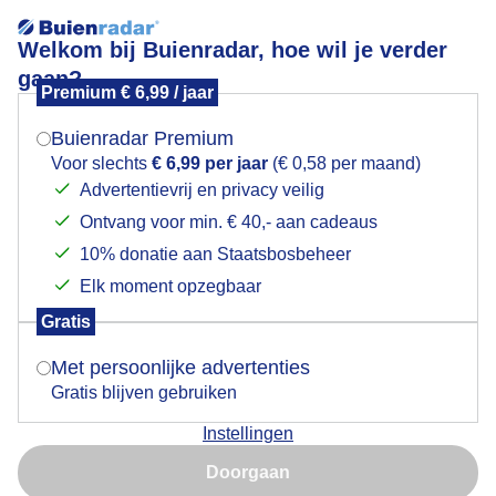
Welkom bij Buienradar, hoe wil je verder
gaan?
Premium € 6,99 / jaar
Mogen we je locatie gebruiken voor het
Martin Herms, een laatste groet.
weer?
Buienradar Premium
Voor slechts
€ 6,99 per jaar
(€ 0,58 per maand)
Advertentievrij en privacy veilig
Ontvang voor min. € 40,- aan cadeaus
Indien je hier nog geen akkoord op hebt gegeven,
verschijnt er zo een pop-up uit je browser waarin
10% donatie aan Staatsbosbeheer
deze toestemming gevraagd wordt.
Elk moment opzegbaar
Gratis
Is goed, toon de popup
Met persoonlijke advertenties
Gratis blijven gebruiken
Instellingen
Nu niet, misschien later
Doorgaan
Gebruik je Safari en wil je niet elke dag deze pop-up zien?