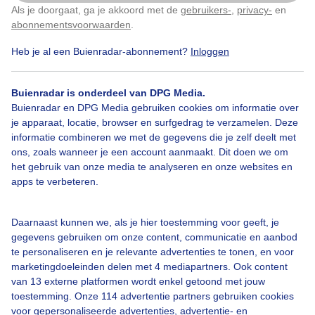
Door een noodlottig ongeval zal Martin niet meer op
Als je doorgaat, ga je akkoord met de
gebruikers-
,
privacy-
en
Klik
hier
om dit aan te passen
onze foto's reageren..ik ben er kapot van..zonder dat
abonnementsvoorwaarden
.
hij het zelf wist heeft hij mij door een van de
moeilijkste periodes van mijn leven geloodst met zijn
Heb je al een Buienradar-abonnement?
Inloggen
reacties op mijn foto's en het contact daardoor..hij zit
diep in mijn hart zonder hem persoonlijk te kennen..ik
zal hem nooit vergeten..mijn buienradarmaatje een
Buienradar is onderdeel van DPG Media.
decennium lang..even geen buienradar voor mij..
Buienradar en DPG Media gebruiken cookies om informatie over
je apparaat, locatie, browser en surfgedrag te verzamelen. Deze
Door: Loes Rodermond
Gemaakt: 10-02-2026, 1677x bekeken
informatie combineren we met de gegevens die je zelf deelt met
ons, zoals wanneer je een account aanmaakt. Dit doen we om
het gebruik van onze media te analyseren en onze websites en
apps te verbeteren.
6
Rouw
Daarnaast kunnen we, als je hier toestemming voor geeft, je
gegevens gebruiken om onze content, communicatie en aanbod
te personaliseren en je relevante advertenties te tonen, en voor
marketingdoeleinden delen met 4 mediapartners. Ook content
Bekijk slideshow
van 13 externe platformen wordt enkel getoond met jouw
toestemming. Onze 114 advertentie partners gebruiken cookies
voor gepersonaliseerde advertenties, advertentie- en