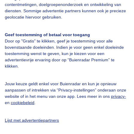
contentmetingen, doelgroepenonderzoek en ontwikkeling van
diensten. Sommige advertentie partners kunnen ook je precieze
geolocatie hiervoor gebruiken.
Geef toestemming of betaal voor toegang
Door op "Gratis" te klikken, geef je toestemming voor alle
Over Buienradar
bovenstaande doeleinden. Indien je voor geen enkel doeleinde
toestemming wenst te geven, kun je kiezen voor een
Bedrijfsgegevens
advertentievrije ervaring door op “Buienradar Premium” te
klikken.
Veelgestelde vragen
Contact
Jouw keuze geldt enkel voor Buienradar en kun je opnieuw
Toegankelijkheid
aanpassen of intrekken via “Privacy-instellingen” onderaan onze
website of in het menu van onze app. Lees meer in ons
privacy-
Gebruikersvoorwaarden
en
cookiebeleid
.
Adverteren
Buienradar Team
Lijst met advertentiepartners
Privacy beleid