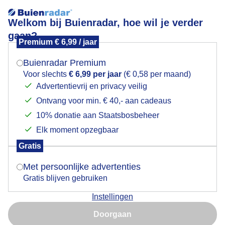
Welkom bij Buienradar, hoe wil je verder
gaan?
Premium € 6,99 / jaar
Mogen we je locatie gebruiken voor het
Lees meer.
weer?
Buienradar Premium
Sneeuwpop met spierballen
Voor slechts
€ 6,99 per jaar
(€ 0,58 per maand)
Advertentievrij en privacy veilig
Ontvang voor min. € 40,- aan cadeaus
Indien je hier nog geen akkoord op hebt gegeven,
verschijnt er zo een pop-up uit je browser waarin
10% donatie aan Staatsbosbeheer
deze toestemming gevraagd wordt.
Elk moment opzegbaar
Gratis
Is goed, toon de popup
Met persoonlijke advertenties
Gratis blijven gebruiken
Instellingen
Nu niet, misschien later
Doorgaan
Gebruik je Safari en wil je niet elke dag deze pop-up zien?