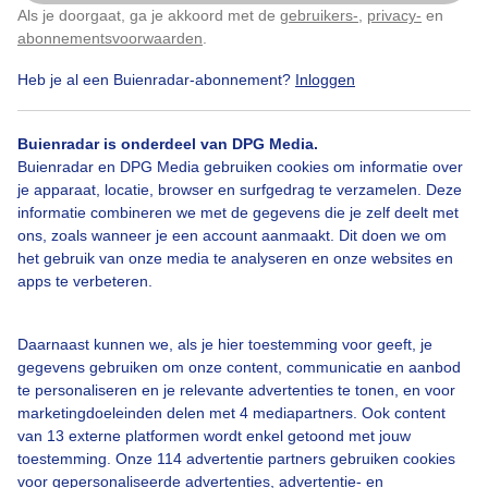
Als je doorgaat, ga je akkoord met de
gebruikers-
,
privacy-
en
Klik
hier
om dit aan te passen
abonnementsvoorwaarden
.
Deze heb ik met mijn vader gemaakt van de recente
sneeuwval!
Heb je al een Buienradar-abonnement?
Inloggen
Door: Renee
Gemaakt: 07-01-2026, 28x bekeken
Buienradar is onderdeel van DPG Media.
Buienradar en DPG Media gebruiken cookies om informatie over
je apparaat, locatie, browser en surfgedrag te verzamelen. Deze
informatie combineren we met de gegevens die je zelf deelt met
ons, zoals wanneer je een account aanmaakt. Dit doen we om
Sneeuw
Sneeuwpop
#sneeuwpret
het gebruik van onze media te analyseren en onze websites en
apps te verbeteren.
Bekijk slideshow
Daarnaast kunnen we, als je hier toestemming voor geeft, je
gegevens gebruiken om onze content, communicatie en aanbod
te personaliseren en je relevante advertenties te tonen, en voor
marketingdoeleinden delen met 4 mediapartners. Ook content
van 13 externe platformen wordt enkel getoond met jouw
toestemming. Onze 114 advertentie partners gebruiken cookies
Een moment geduld aub...
voor gepersonaliseerde advertenties, advertentie- en