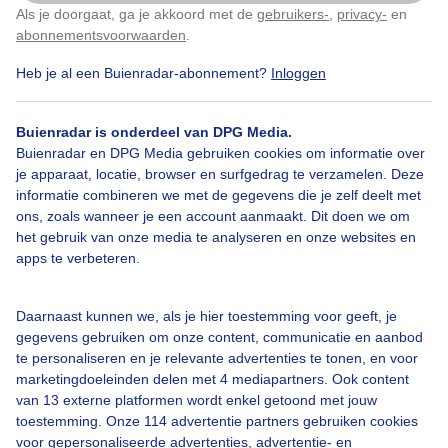
Stay frosty my friend! Prachtige ochtendwandeling
Als je doorgaat, ga je akkoord met de
gebruikers-
,
privacy-
en
Klik
hier
om dit aan te passen
met mysterieuze zonsopkomst door de mist heen.
abonnementsvoorwaarden
.
Kind net naar school gebracht, dus met lege slee deze
prachtige wandeling gemaakt. Wat een
Heb je al een Buienradar-abonnement?
Inloggen
winterwonderland, het lijkt wel een sprookje.
Wintersport in eigen land. Naar buiten, naar buiten,
naar buiten!
Buienradar is onderdeel van DPG Media.
Buienradar en DPG Media gebruiken cookies om informatie over
je apparaat, locatie, browser en surfgedrag te verzamelen. Deze
Door: Marianne
Gemaakt: 06-01-2026, 75x bekeken
informatie combineren we met de gegevens die je zelf deelt met
ons, zoals wanneer je een account aanmaakt. Dit doen we om
het gebruik van onze media te analyseren en onze websites en
apps te verbeteren.
Winter
Zon
Zonsopkomst
Daarnaast kunnen we, als je hier toestemming voor geeft, je
gegevens gebruiken om onze content, communicatie en aanbod
Bekijk slideshow
te personaliseren en je relevante advertenties te tonen, en voor
marketingdoeleinden delen met 4 mediapartners. Ook content
van 13 externe platformen wordt enkel getoond met jouw
toestemming. Onze 114 advertentie partners gebruiken cookies
voor gepersonaliseerde advertenties, advertentie- en