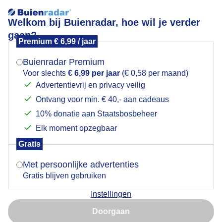
Welkom bij Buienradar, hoe wil je verder
gaan?
Premium € 6,99 / jaar
Mogen we je locatie gebruiken voor het
Frosty morning walk ❄️
weer?
Buienradar Premium
Voor slechts
€ 6,99 per jaar
(€ 0,58 per maand)
Advertentievrij en privacy veilig
Ontvang voor min. € 40,- aan cadeaus
Indien je hier nog geen akkoord op hebt gegeven,
verschijnt er zo een pop-up uit je browser waarin
10% donatie aan Staatsbosbeheer
deze toestemming gevraagd wordt.
Elk moment opzegbaar
Gratis
Is goed, toon de popup
Met persoonlijke advertenties
Gratis blijven gebruiken
Instellingen
Nu niet, misschien later
Doorgaan
Gebruik je Safari en wil je niet elke dag deze pop-up zien?