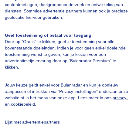
contentmetingen, doelgroepenonderzoek en ontwikkeling van
diensten. Sommige advertentie partners kunnen ook je precieze
Een moment geduld aub...
geolocatie hiervoor gebruiken.
Geef toestemming of betaal voor toegang
Door op "Gratis" te klikken, geef je toestemming voor alle
bovenstaande doeleinden. Indien je voor geen enkel doeleinde
toestemming wenst te geven, kun je kiezen voor een
Over Buienradar
advertentievrije ervaring door op “Buienradar Premium” te
klikken.
Bedrijfsgegevens
Jouw keuze geldt enkel voor Buienradar en kun je opnieuw
Veelgestelde vragen
aanpassen of intrekken via “Privacy-instellingen” onderaan onze
Contact
website of in het menu van onze app. Lees meer in ons
privacy-
en
cookiebeleid
.
Toegankelijkheid
Gebruikersvoorwaarden
Lijst met advertentiepartners
Adverteren