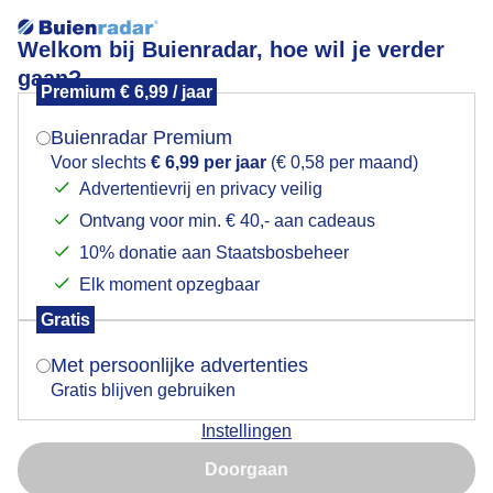
Welkom bij Buienradar, hoe wil je verder
gaan?
Premium € 6,99 / jaar
Mogen we je locatie gebruiken voor het
Sneeuwfotos Hilversum - Loosdrecht weerbericht
weer?
Buienradar Premium
Voor slechts
€ 6,99 per jaar
(€ 0,58 per maand)
Advertentievrij en privacy veilig
Ontvang voor min. € 40,- aan cadeaus
Indien je hier nog geen akkoord op hebt gegeven,
verschijnt er zo een pop-up uit je browser waarin
10% donatie aan Staatsbosbeheer
deze toestemming gevraagd wordt.
Elk moment opzegbaar
Gratis
Is goed, toon de popup
Met persoonlijke advertenties
Gratis blijven gebruiken
Instellingen
Nu niet, misschien later
Door: Luke van Putten
Gemaakt: 05-01-2026, 26x bekeken
Doorgaan
Gebruik je Safari en wil je niet elke dag deze pop-up zien?