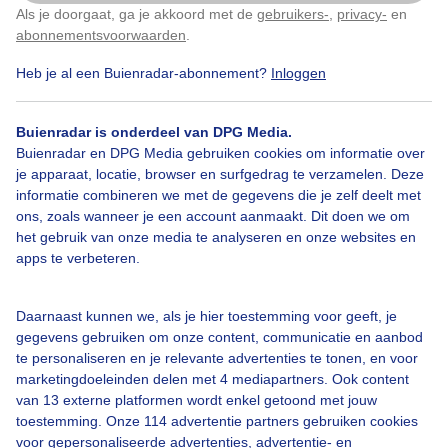
Als je doorgaat, ga je akkoord met de
gebruikers-
,
privacy-
en
Klik
hier
om dit aan te passen
abonnementsvoorwaarden
.
Heb je al een Buienradar-abonnement?
Inloggen
Bekijk slideshow
Buienradar is onderdeel van DPG Media.
Buienradar en DPG Media gebruiken cookies om informatie over
je apparaat, locatie, browser en surfgedrag te verzamelen. Deze
informatie combineren we met de gegevens die je zelf deelt met
ons, zoals wanneer je een account aanmaakt. Dit doen we om
Een moment geduld aub...
het gebruik van onze media te analyseren en onze websites en
apps te verbeteren.
Daarnaast kunnen we, als je hier toestemming voor geeft, je
gegevens gebruiken om onze content, communicatie en aanbod
te personaliseren en je relevante advertenties te tonen, en voor
Over Buienradar
marketingdoeleinden delen met 4 mediapartners. Ook content
van 13 externe platformen wordt enkel getoond met jouw
toestemming. Onze 114 advertentie partners gebruiken cookies
Bedrijfsgegevens
voor gepersonaliseerde advertenties, advertentie- en