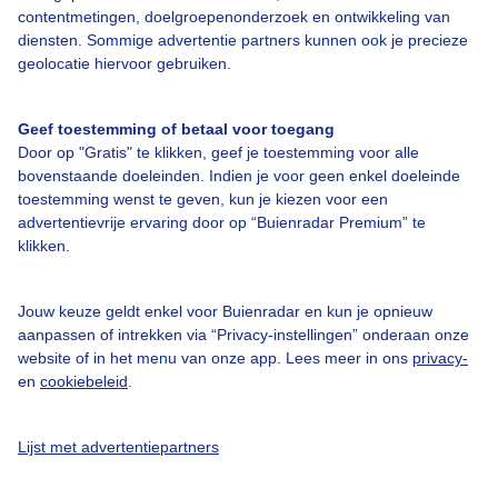
contentmetingen, doelgroepenonderzoek en ontwikkeling van
Veelgestelde vragen
diensten. Sommige advertentie partners kunnen ook je precieze
Contact
geolocatie hiervoor gebruiken.
Toegankelijkheid
Geef toestemming of betaal voor toegang
Gebruikersvoorwaarden
Door op "Gratis" te klikken, geef je toestemming voor alle
Adverteren
bovenstaande doeleinden. Indien je voor geen enkel doeleinde
toestemming wenst te geven, kun je kiezen voor een
Buienradar Team
advertentievrije ervaring door op “Buienradar Premium” te
klikken.
Privacy beleid
Cookie beleid
Jouw keuze geldt enkel voor Buienradar en kun je opnieuw
Privacy instellingen
aanpassen of intrekken via “Privacy-instellingen” onderaan onze
website of in het menu van onze app. Lees meer in ons
privacy-
Gratis weerdata
en
cookiebeleid
.
@BuienradarNL
Lijst met advertentiepartners
Buienradar
Buienradar