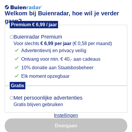
Welkom bij Buienradar, hoe wil je verder
gaan?
Premium € 6,99 / jaar
Mogen we je locatie gebruiken voor het
Sneeuwfotos Hilversum - Loosdrecht weerbericht
weer?
Buienradar Premium
Voor slechts
€ 6,99 per jaar
(€ 0,58 per maand)
Advertentievrij en privacy veilig
Ontvang voor min. € 40,- aan cadeaus
Indien je hier nog geen akkoord op hebt gegeven,
verschijnt er zo een pop-up uit je browser waarin
10% donatie aan Staatsbosbeheer
deze toestemming gevraagd wordt.
Elk moment opzegbaar
Gratis
Is goed, toon de popup
Met persoonlijke advertenties
Gratis blijven gebruiken
Instellingen
Nu niet, misschien later
Door: Luke van Putten
Gemaakt: 05-01-2026, 22x bekeken
Doorgaan
Gebruik je Safari en wil je niet elke dag deze pop-up zien?