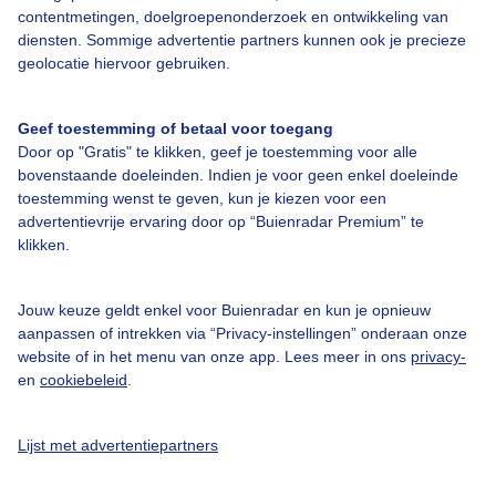
contentmetingen, doelgroepenonderzoek en ontwikkeling van
Veelgestelde vragen
diensten. Sommige advertentie partners kunnen ook je precieze
Contact
geolocatie hiervoor gebruiken.
Toegankelijkheid
Geef toestemming of betaal voor toegang
Gebruikersvoorwaarden
Door op "Gratis" te klikken, geef je toestemming voor alle
Adverteren
bovenstaande doeleinden. Indien je voor geen enkel doeleinde
toestemming wenst te geven, kun je kiezen voor een
Buienradar Team
advertentievrije ervaring door op “Buienradar Premium” te
klikken.
Privacy beleid
Cookie beleid
Jouw keuze geldt enkel voor Buienradar en kun je opnieuw
Privacy instellingen
aanpassen of intrekken via “Privacy-instellingen” onderaan onze
website of in het menu van onze app. Lees meer in ons
privacy-
Gratis weerdata
en
cookiebeleid
.
@BuienradarNL
Lijst met advertentiepartners
Buienradar
Buienradar