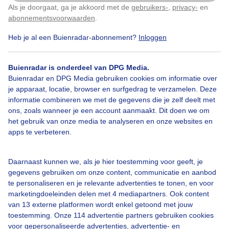
Als je doorgaat, ga je akkoord met de
gebruikers-
,
privacy-
en
Klik
hier
om dit aan te passen
abonnementsvoorwaarden
.
Heb je al een Buienradar-abonnement?
Inloggen
Bekijk slideshow
Buienradar is onderdeel van DPG Media.
Buienradar en DPG Media gebruiken cookies om informatie over
je apparaat, locatie, browser en surfgedrag te verzamelen. Deze
informatie combineren we met de gegevens die je zelf deelt met
ons, zoals wanneer je een account aanmaakt. Dit doen we om
Een moment geduld aub...
het gebruik van onze media te analyseren en onze websites en
apps te verbeteren.
Daarnaast kunnen we, als je hier toestemming voor geeft, je
gegevens gebruiken om onze content, communicatie en aanbod
te personaliseren en je relevante advertenties te tonen, en voor
Over Buienradar
marketingdoeleinden delen met 4 mediapartners. Ook content
van 13 externe platformen wordt enkel getoond met jouw
toestemming. Onze 114 advertentie partners gebruiken cookies
Bedrijfsgegevens
voor gepersonaliseerde advertenties, advertentie- en