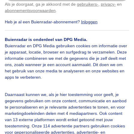
gaat de zon al bijna onder (het is nu 14:30u).
Als je doorgaat, ga je akkoord met de
gebruikers-
,
privacy-
en
Klik
hier
om dit aan te passen
abonnementsvoorwaarden
.
Door: Ruud Scholten
Gemaakt: 14-12-2025, 52x bekeken
Heb je al een Buienradar-abonnement?
Inloggen
Buienradar is onderdeel van DPG Media.
Buienradar en DPG Media gebruiken cookies om informatie over
Sneeuw
Winter
je apparaat, locatie, browser en surfgedrag te verzamelen. Deze
informatie combineren we met de gegevens die je zelf deelt met
ons, zoals wanneer je een account aanmaakt. Dit doen we om
Bekijk slideshow
het gebruik van onze media te analyseren en onze websites en
apps te verbeteren.
Daarnaast kunnen we, als je hier toestemming voor geeft, je
gegevens gebruiken om onze content, communicatie en aanbod
te personaliseren en je relevante advertenties te tonen, en voor
Een moment geduld aub...
marketingdoeleinden delen met 4 mediapartners. Ook content
van 13 externe platformen wordt enkel getoond met jouw
toestemming. Onze 114 advertentie partners gebruiken cookies
voor gepersonaliseerde advertenties, advertentie- en