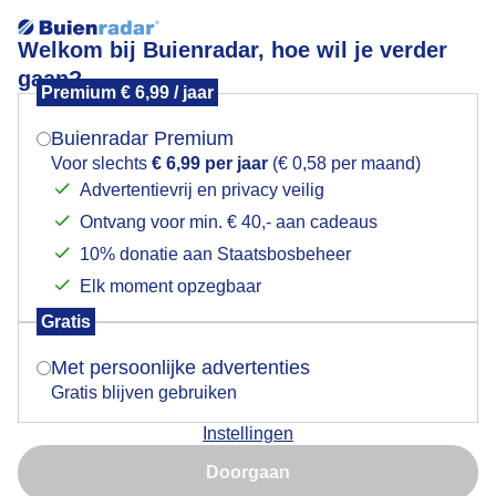
Welkom bij Buienradar, hoe wil je verder
gaan?
Premium € 6,99 / jaar
Mogen we je locatie gebruiken voor het
Ook dooi in Kvitfjell (Noorwegen)
weer?
Buienradar Premium
Voor slechts
€ 6,99 per jaar
(€ 0,58 per maand)
Advertentievrij en privacy veilig
Ontvang voor min. € 40,- aan cadeaus
Indien je hier nog geen akkoord op hebt gegeven,
verschijnt er zo een pop-up uit je browser waarin
10% donatie aan Staatsbosbeheer
deze toestemming gevraagd wordt.
Elk moment opzegbaar
Gratis
Is goed, toon de popup
Met persoonlijke advertenties
Gratis blijven gebruiken
Normaal is het ook hier kouder in Noorwegen.
Instellingen
Momenteel is het boven nul graden. Maar er ligt
Nu niet, misschien later
gelukkig nog genoeg sneeuw voor het skiën en
Doorgaan
langlaufen. Helaas duurt het niet lang meer en dan
Gebruik je Safari en wil je niet elke dag deze pop-up zien?