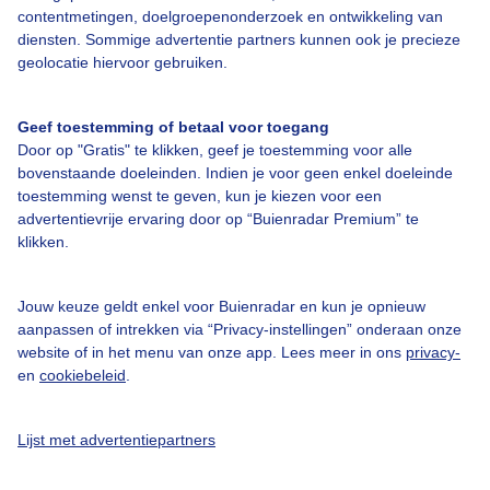
contentmetingen, doelgroepenonderzoek en ontwikkeling van
diensten. Sommige advertentie partners kunnen ook je precieze
geolocatie hiervoor gebruiken.
Over Buienradar
Geef toestemming of betaal voor toegang
Bedrijfsgegevens
Door op "Gratis" te klikken, geef je toestemming voor alle
bovenstaande doeleinden. Indien je voor geen enkel doeleinde
Veelgestelde vragen
toestemming wenst te geven, kun je kiezen voor een
advertentievrije ervaring door op “Buienradar Premium” te
Contact
klikken.
Toegankelijkheid
Gebruikersvoorwaarden
Jouw keuze geldt enkel voor Buienradar en kun je opnieuw
aanpassen of intrekken via “Privacy-instellingen” onderaan onze
Adverteren
website of in het menu van onze app. Lees meer in ons
privacy-
Buienradar Team
en
cookiebeleid
.
Privacy beleid
Lijst met advertentiepartners
Cookie beleid
Privacy instellingen