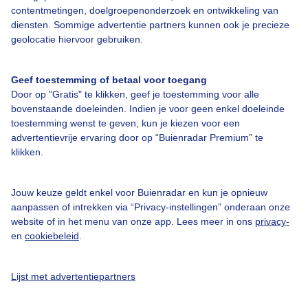
contentmetingen, doelgroepenonderzoek en ontwikkeling van
diensten. Sommige advertentie partners kunnen ook je precieze
Bedrijfsgegevens
geolocatie hiervoor gebruiken.
Veelgestelde vragen
Geef toestemming of betaal voor toegang
Contact
Door op "Gratis" te klikken, geef je toestemming voor alle
Toegankelijkheid
bovenstaande doeleinden. Indien je voor geen enkel doeleinde
toestemming wenst te geven, kun je kiezen voor een
Gebruikersvoorwaarden
advertentievrije ervaring door op “Buienradar Premium” te
klikken.
Adverteren
Buienradar Team
Jouw keuze geldt enkel voor Buienradar en kun je opnieuw
Privacy beleid
aanpassen of intrekken via “Privacy-instellingen” onderaan onze
website of in het menu van onze app. Lees meer in ons
privacy-
Cookie beleid
en
cookiebeleid
.
Privacy instellingen
Gratis weerdata
Lijst met advertentiepartners
@BuienradarNL