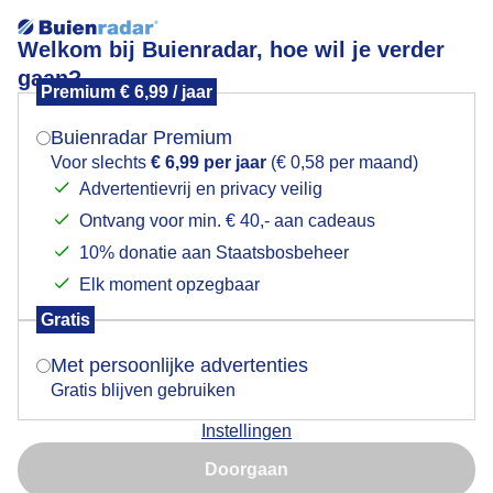
Welkom bij Buienradar, hoe wil je verder
gaan?
Premium € 6,99 / jaar
Mogen we je locatie gebruiken voor het
Mooi skiweer
weer?
Buienradar Premium
Voor slechts
€ 6,99 per jaar
(€ 0,58 per maand)
Advertentievrij en privacy veilig
Ontvang voor min. € 40,- aan cadeaus
Indien je hier nog geen akkoord op hebt gegeven,
verschijnt er zo een pop-up uit je browser waarin
10% donatie aan Staatsbosbeheer
deze toestemming gevraagd wordt.
Elk moment opzegbaar
Gratis
Is goed, toon de popup
Met persoonlijke advertenties
Gratis blijven gebruiken
In Åre hebben we mooi skiweer.
Instellingen
Nu niet, misschien later
Door: Ruud Scholten
Gemaakt: 27-03-2026, 34x bekeken
Doorgaan
Gebruik je Safari en wil je niet elke dag deze pop-up zien?