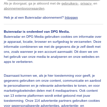
Als je doorgaat, ga je akkoord met de
gebruikers-
,
privacy-
en
Klik
hier
om dit aan te passen
abonnementsvoorwaarden
.
Heb je al een Buienradar-abonnement?
Inloggen
Sneeuw
Ski
N
Lente
Buienradar is onderdeel van DPG Media.
Buienradar en DPG Media gebruiken cookies om informatie over
Bekijk slideshow
je apparaat, locatie, browser en surfgedrag te verzamelen. Deze
informatie combineren we met de gegevens die je zelf deelt met
ons, zoals wanneer je een account aanmaakt. Dit doen we om
het gebruik van onze media te analyseren en onze websites en
apps te verbeteren.
Een moment geduld aub...
Daarnaast kunnen we, als je hier toestemming voor geeft, je
gegevens gebruiken om onze content, communicatie en aanbod
te personaliseren en je relevante advertenties te tonen, en voor
marketingdoeleinden delen met 4 mediapartners. Ook content
van 13 externe platformen wordt enkel getoond met jouw
toestemming. Onze 114 advertentie partners gebruiken cookies
voor gepersonaliseerde advertenties, advertentie- en
Over Buienradar