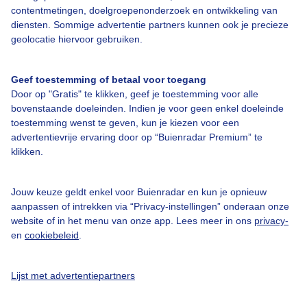
contentmetingen, doelgroepenonderzoek en ontwikkeling van
diensten. Sommige advertentie partners kunnen ook je precieze
geolocatie hiervoor gebruiken.
Geef toestemming of betaal voor toegang
Over Buienradar
Door op "Gratis" te klikken, geef je toestemming voor alle
bovenstaande doeleinden. Indien je voor geen enkel doeleinde
toestemming wenst te geven, kun je kiezen voor een
Bedrijfsgegevens
advertentievrije ervaring door op “Buienradar Premium” te
Veelgestelde vragen
klikken.
Contact
Jouw keuze geldt enkel voor Buienradar en kun je opnieuw
Toegankelijkheid
aanpassen of intrekken via “Privacy-instellingen” onderaan onze
website of in het menu van onze app. Lees meer in ons
privacy-
Gebruikersvoorwaarden
en
cookiebeleid
.
Adverteren
Buienradar Team
Lijst met advertentiepartners
Privacy beleid