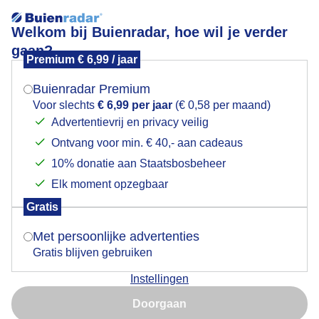
Welkom bij Buienradar, hoe wil je verder
gaan?
Premium € 6,99 / jaar
Mogen we je locatie gebruiken voor het
Twee keer geluk boven een ruige zee
weer?
Buienradar Premium
Voor slechts
€ 6,99 per jaar
(€ 0,58 per maand)
Advertentievrij en privacy veilig
Ontvang voor min. € 40,- aan cadeaus
Indien je hier nog geen akkoord op hebt gegeven,
verschijnt er zo een pop-up uit je browser waarin
10% donatie aan Staatsbosbeheer
deze toestemming gevraagd wordt.
Elk moment opzegbaar
Gratis
Is goed, toon de popup
Met persoonlijke advertenties
Gratis blijven gebruiken
Instellingen
Nu niet, misschien later
Doorgaan
Gebruik je Safari en wil je niet elke dag deze pop-up zien?