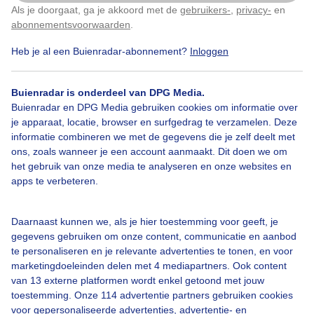
Kort voor de regen en hagel trok dit dubbele
Als je doorgaat, ga je akkoord met de
gebruikers-
,
privacy-
en
Klik
hier
om dit aan te passen
kleurenspektakel over de kustlijn bij Breskens rond
abonnementsvoorwaarden
.
een uur of 2.
Heb je al een Buienradar-abonnement?
Inloggen
Door: Tessa de Vries
Gemaakt: 17-11-2025, 282x bekeken
Buienradar is onderdeel van DPG Media.
Buienradar en DPG Media gebruiken cookies om informatie over
3
je apparaat, locatie, browser en surfgedrag te verzamelen. Deze
informatie combineren we met de gegevens die je zelf deelt met
Dubbeleregenboog
Zon
Regen
ons, zoals wanneer je een account aanmaakt. Dit doen we om
het gebruik van onze media te analyseren en onze websites en
apps te verbeteren.
Bekijk slideshow
Daarnaast kunnen we, als je hier toestemming voor geeft, je
gegevens gebruiken om onze content, communicatie en aanbod
te personaliseren en je relevante advertenties te tonen, en voor
marketingdoeleinden delen met 4 mediapartners. Ook content
van 13 externe platformen wordt enkel getoond met jouw
toestemming. Onze 114 advertentie partners gebruiken cookies
Een moment geduld aub...
voor gepersonaliseerde advertenties, advertentie- en