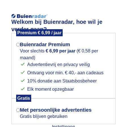
Reisinforma
Welkom bij Buienradar, hoe wil je
verder gaan?
Premium € 6,99 / jaar
Buienradar Premium
Voor slechts
€ 6,99 per jaar
(€ 0,58 per
wijd
Foto en video
Weerzine
maand)
Mogen we je locatie gebruiken voor
Advertentievrij en privacy veilig
het weer?
Zoeken in 
Ontvang voor min. € 40,- aan cadeaus
10% donatie aan Staatsbosbeheer
ussen de buien door
Elk moment opzegbaar
Indien je hier nog geen akkoord op hebt
Gratis
gegeven, verschijnt er zo een pop-up uit
je browser waarin deze toestemming
Met persoonlijke advertenties
gevraagd wordt.
Gratis blijven gebruiken
Instellingen