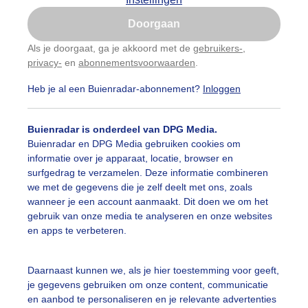
Is goed, toon de popup
Doorgaan
Nu niet, misschien later
Als je doorgaat, ga je akkoord met de
gebruikers-
,
privacy-
en
abonnementsvoorwaarden
.
Gebruik je Safari en wil je niet elke dag deze pop-up
zien?
Heb je al een Buienradar-abonnement?
Inloggen
Klik
hier
om dit aan te passen
Buienradar is onderdeel van DPG Media.
Buienradar en DPG Media gebruiken cookies om
informatie over je apparaat, locatie, browser en
surfgedrag te verzamelen. Deze informatie combineren
we met de gegevens die je zelf deelt met ons, zoals
wanneer je een account aanmaakt. Dit doen we om het
gebruik van onze media te analyseren en onze websites
en apps te verbeteren.
k ruimte voor de zon
Daarnaast kunnen we, als je hier toestemming voor geeft,
je gegevens gebruiken om onze content, communicatie
r: Jolanda Bakker
Gemaakt: 17-11-2025, 21x bekeken
en aanbod te personaliseren en je relevante advertenties