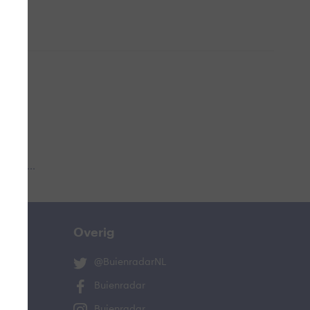
 aub...
Overig
@BuienradarNL
Buienradar
Buienradar