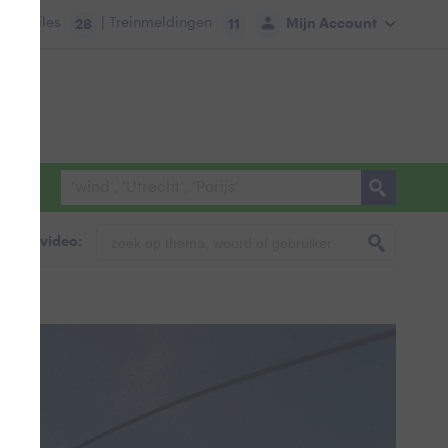
tie:
Files
| Treinmeldingen
Mijn Account
28
11
foto & video: