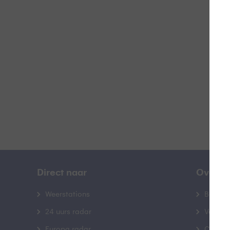
Z
B
Direct naar
Over B
Weerstations
Bedrij
24 uurs radar
Veelge
Europa radar
Contac