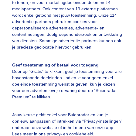
te tonen, en voor marketingdoeleinden delen met 4
mediapartners. Ook content van 13 externe platformen
on
Regen
wordt enkel getoond met jouw toestemming. Onze 114
advertentie partners gebruiken cookies voor
gepersonaliseerde advertenties, advertentie- en
ekijk slideshow
contentmetingen, doelgroepenonderzoek en ontwikkeling
van diensten. Sommige advertentie partners kunnen ook
je precieze geolocatie hiervoor gebruiken.
Geef toestemming of betaal voor toegang
Door op "Gratis" te klikken, geef je toestemming voor alle
Een moment geduld
bovenstaande doeleinden. Indien je voor geen enkel
doeleinde toestemming wenst te geven, kun je kiezen
voor een advertentievrije ervaring door op “Buienradar
Premium” te klikken.
uienradar
Mijn weer
Jouw keuze geldt enkel voor Buienradar en kun je
fsgegevens
De Bilt
opnieuw aanpassen of intrekken via “Privacy-instellingen”
stelde vragen
onderaan onze website of in het menu van onze app.
Lees meer in ons
privacy-
en
cookiebeleid
.
t