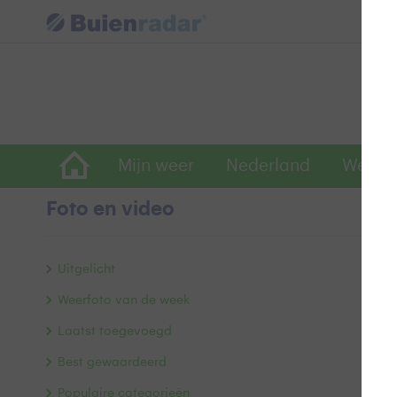
Mijn weer
Nederland
Wereld
Foto en video
T
Uitgelicht
Weerfoto van de week
Laatst toegevoegd
Best gewaardeerd
Populaire categorieën