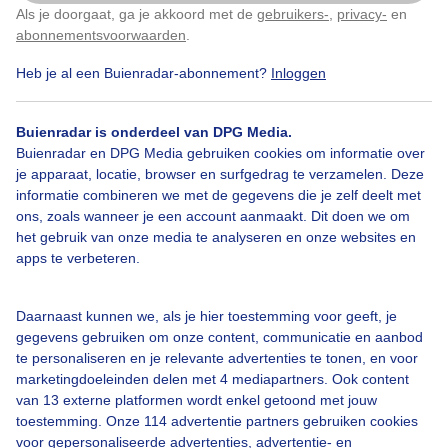
Als je doorgaat, ga je akkoord met de
gebruikers-
,
privacy-
en
Klik
hier
om dit aan te passen
Sinterklaas
Herfst
Zon
abonnementsvoorwaarden
.
Heb je al een Buienradar-abonnement?
Inloggen
Bekijk slideshow
Buienradar is onderdeel van DPG Media.
Buienradar en DPG Media gebruiken cookies om informatie over
je apparaat, locatie, browser en surfgedrag te verzamelen. Deze
informatie combineren we met de gegevens die je zelf deelt met
ons, zoals wanneer je een account aanmaakt. Dit doen we om
het gebruik van onze media te analyseren en onze websites en
Een moment geduld aub...
apps te verbeteren.
Daarnaast kunnen we, als je hier toestemming voor geeft, je
gegevens gebruiken om onze content, communicatie en aanbod
te personaliseren en je relevante advertenties te tonen, en voor
marketingdoeleinden delen met 4 mediapartners. Ook content
van 13 externe platformen wordt enkel getoond met jouw
Over Buienradar
toestemming. Onze 114 advertentie partners gebruiken cookies
voor gepersonaliseerde advertenties, advertentie- en