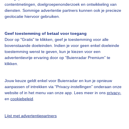
Bedrijfsgegevens
contentmetingen, doelgroepenonderzoek en ontwikkeling van
diensten. Sommige advertentie partners kunnen ook je precieze
Veelgestelde vragen
geolocatie hiervoor gebruiken.
Contact
Toegankelijkheid
Geef toestemming of betaal voor toegang
Door op "Gratis" te klikken, geef je toestemming voor alle
Gebruikersvoorwaarden
bovenstaande doeleinden. Indien je voor geen enkel doeleinde
toestemming wenst te geven, kun je kiezen voor een
Adverteren
advertentievrije ervaring door op “Buienradar Premium” te
Buienradar Team
klikken.
Privacy beleid
Jouw keuze geldt enkel voor Buienradar en kun je opnieuw
Cookie beleid
aanpassen of intrekken via “Privacy-instellingen” onderaan onze
Privacy instellingen
website of in het menu van onze app. Lees meer in ons
privacy-
en
cookiebeleid
.
Gratis weerdata
@BuienradarNL
Lijst met advertentiepartners
Buienradar