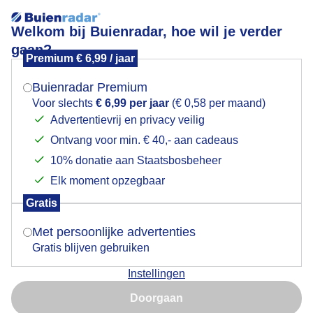
Welkom bij Buienradar, hoe wil je verder
gaan?
Premium € 6,99 / jaar
Mogen we je locatie gebruiken voor het
Sinterklaas in de zon vandaag in Heemskerk
weer?
Buienradar Premium
Voor slechts
€ 6,99 per jaar
(€ 0,58 per maand)
Advertentievrij en privacy veilig
Ontvang voor min. € 40,- aan cadeaus
Indien je hier nog geen akkoord op hebt gegeven,
verschijnt er zo een pop-up uit je browser waarin
10% donatie aan Staatsbosbeheer
deze toestemming gevraagd wordt.
Elk moment opzegbaar
Gratis
Is goed, toon de popup
Met persoonlijke advertenties
Heemskerk eerder vandaag
Gratis blijven gebruiken
Door: Jos Hendriks
Gemaakt: 16-11-2025, 139x bekeken
Instellingen
Nu niet, misschien later
Doorgaan
Gebruik je Safari en wil je niet elke dag deze pop-up zien?