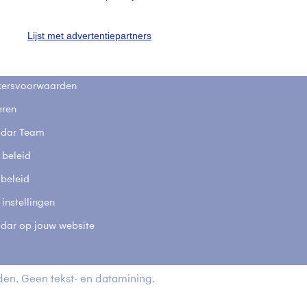
stelde vragen
Lijst met advertentiepartners
t
elijkheid
kersvoorwaarden
eren
adar Team
 beleid
 beleid
 instellingen
adar op jouw website
en. Geen tekst- en datamining.