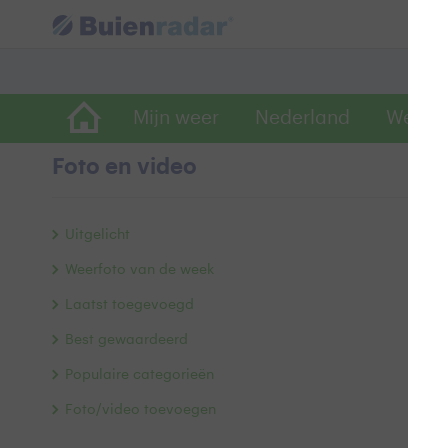
Mijn weer
Nederland
Wereld
Foto en video
Fl
Uitgelicht
Weerfoto van de week
Laatst toegevoegd
Best gewaardeerd
Populaire categorieën
Foto/video toevoegen