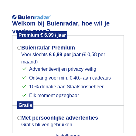
Reisinforma
Lees meer.
Welkom bij Buienradar, hoe wil je
verder gaan?
Premium € 6,99 / jaar
wijd
Foto en video
Weerzine
Buienradar Premium
Zoeken in 
Voor slechts
€ 6,99 per jaar
(€ 0,58 per
maand)
Mogen we je locatie gebruiken voor
ink veel grote plassen
Advertentievrij en privacy veilig
het weer?
Ontvang voor min. € 40,- aan cadeaus
10% donatie aan Staatsbosbeheer
Elk moment opzegbaar
Indien je hier nog geen akkoord op hebt
Gratis
gegeven, verschijnt er zo een pop-up uit
je browser waarin deze toestemming
Met persoonlijke advertenties
gevraagd wordt.
Gratis blijven gebruiken
Instellingen