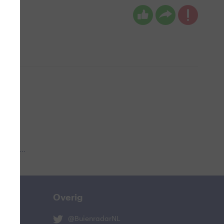
 aub...
Overig
@BuienradarNL