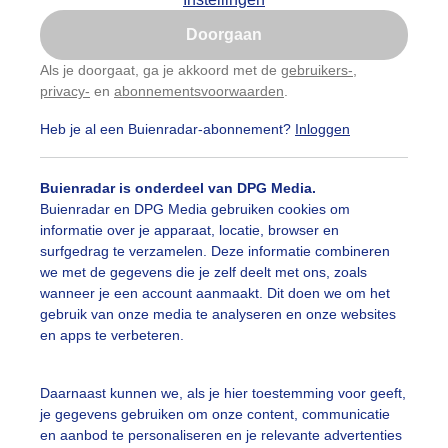
Is goed, toon de popup
Doorgaan
Nu niet, misschien later
Als je doorgaat, ga je akkoord met de
gebruikers-
,
privacy-
en
abonnementsvoorwaarden
.
Gebruik je Safari en wil je niet elke dag deze pop-up
zien?
Heb je al een Buienradar-abonnement?
Inloggen
Klik
hier
om dit aan te passen
Buienradar is onderdeel van DPG Media.
Buienradar en DPG Media gebruiken cookies om
informatie over je apparaat, locatie, browser en
surfgedrag te verzamelen. Deze informatie combineren
we met de gegevens die je zelf deelt met ons, zoals
wanneer je een account aanmaakt. Dit doen we om het
gebruik van onze media te analyseren en onze websites
en apps te verbeteren.
Daarnaast kunnen we, als je hier toestemming voor geeft,
je gegevens gebruiken om onze content, communicatie
en aanbod te personaliseren en je relevante advertenties
grond lijkt verzadigd met al die regenbuien