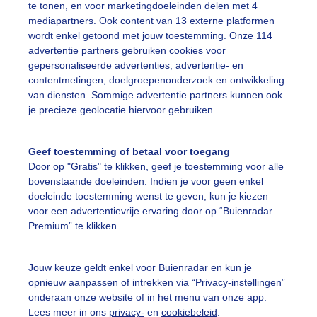
te tonen, en voor marketingdoeleinden delen met 4
mediapartners. Ook content van 13 externe platformen
r: Arjan Eikelenboom
Gemaakt: 15-11-2025, 32x bekeken
wordt enkel getoond met jouw toestemming. Onze 114
advertentie partners gebruiken cookies voor
egenplassen
Weerspiegeling
Wolken
gepersonaliseerde advertenties, advertentie- en
contentmetingen, doelgroepenonderzoek en ontwikkeling
van diensten. Sommige advertentie partners kunnen ook
je precieze geolocatie hiervoor gebruiken.
ekijk slideshow
Geef toestemming of betaal voor toegang
Door op "Gratis" te klikken, geef je toestemming voor alle
bovenstaande doeleinden. Indien je voor geen enkel
doeleinde toestemming wenst te geven, kun je kiezen
voor een advertentievrije ervaring door op “Buienradar
Een moment geduld
Premium” te klikken.
Jouw keuze geldt enkel voor Buienradar en kun je
uienradar
Mijn weer
opnieuw aanpassen of intrekken via “Privacy-instellingen”
onderaan onze website of in het menu van onze app.
fsgegevens
De Bilt
Lees meer in ons
privacy-
en
cookiebeleid
.