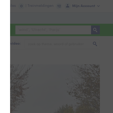
tie:
Files
| Treinmeldingen
Mijn Account
0
12
foto & video: