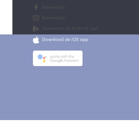
Buienradar
Buienradar
Download de Android app
Download de iOS app