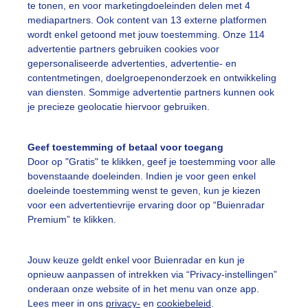
te tonen, en voor marketingdoeleinden delen met 4
mediapartners. Ook content van 13 externe platformen
erfst
Zon
wordt enkel getoond met jouw toestemming. Onze 114
advertentie partners gebruiken cookies voor
gepersonaliseerde advertenties, advertentie- en
ekijk slideshow
contentmetingen, doelgroepenonderzoek en ontwikkeling
van diensten. Sommige advertentie partners kunnen ook
je precieze geolocatie hiervoor gebruiken.
Geef toestemming of betaal voor toegang
Door op "Gratis" te klikken, geef je toestemming voor alle
Een moment geduld
bovenstaande doeleinden. Indien je voor geen enkel
doeleinde toestemming wenst te geven, kun je kiezen
voor een advertentievrije ervaring door op “Buienradar
Premium” te klikken.
uienradar
Mijn weer
Jouw keuze geldt enkel voor Buienradar en kun je
fsgegevens
De Bilt
opnieuw aanpassen of intrekken via “Privacy-instellingen”
stelde vragen
onderaan onze website of in het menu van onze app.
Lees meer in ons
privacy-
en
cookiebeleid
.
t