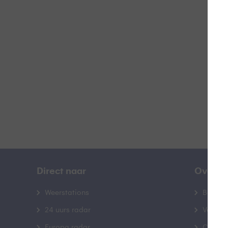
H
B
Direct naar
Over B
Weerstations
Bedrij
24 uurs radar
Veelge
Europa radar
Contac