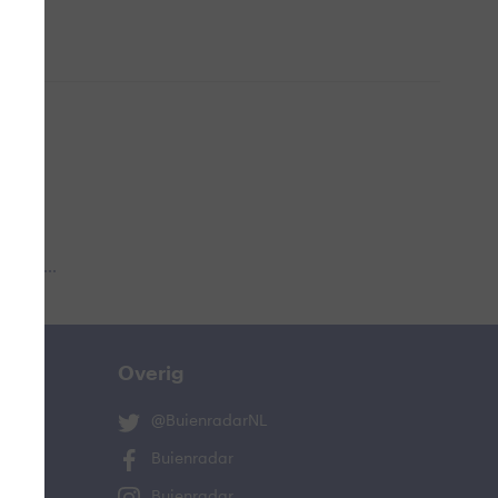
 aub...
Overig
@BuienradarNL
Buienradar
Buienradar