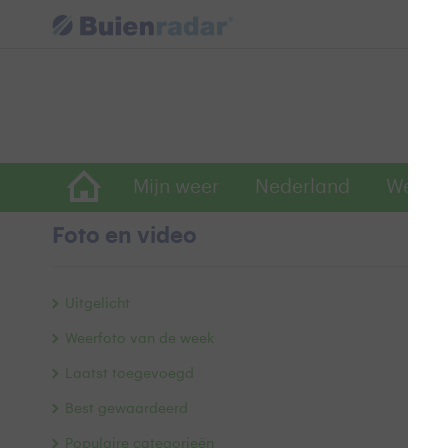
Mijn weer
Nederland
Wereld
Foto en video
N
Uitgelicht
Weerfoto van de week
Laatst toegevoegd
Best gewaardeerd
Populaire categorieën