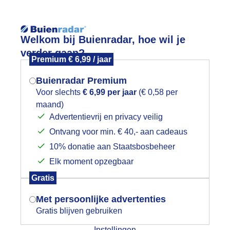
Reisinforma
Welkom bij Buienradar, hoe wil je
verder gaan?
Premium € 6,99 / jaar
Buienradar Premium
Voor slechts
€ 6,99 per jaar
(€ 0,58 per
wijd
Foto en video
Weerzine
maand)
Mogen we je locatie gebruiken voor
Advertentievrij en privacy veilig
het weer?
Zoeken in 
Ontvang voor min. € 40,- aan cadeaus
10% donatie aan Staatsbosbeheer
ajaarszon
Elk moment opzegbaar
Indien je hier nog geen akkoord op hebt
Gratis
gegeven, verschijnt er zo een pop-up uit
je browser waarin deze toestemming
Met persoonlijke advertenties
gevraagd wordt.
Gratis blijven gebruiken
Instellingen