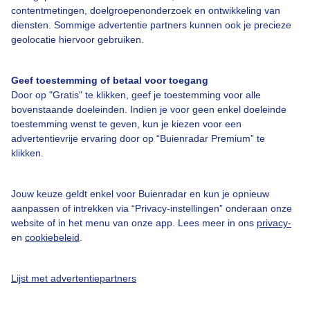
Over Buienradar
contentmetingen, doelgroepenonderzoek en ontwikkeling van
diensten. Sommige advertentie partners kunnen ook je precieze
geolocatie hiervoor gebruiken.
Bedrijfsgegevens
Veelgestelde vragen
Geef toestemming of betaal voor toegang
Door op "Gratis" te klikken, geef je toestemming voor alle
Contact
bovenstaande doeleinden. Indien je voor geen enkel doeleinde
Toegankelijkheid
toestemming wenst te geven, kun je kiezen voor een
advertentievrije ervaring door op “Buienradar Premium” te
Gebruikersvoorwaarden
klikken.
Adverteren
Buienradar Team
Jouw keuze geldt enkel voor Buienradar en kun je opnieuw
aanpassen of intrekken via “Privacy-instellingen” onderaan onze
Privacy beleid
website of in het menu van onze app. Lees meer in ons
privacy-
en
cookiebeleid
.
Cookie beleid
Privacy instellingen
Lijst met advertentiepartners
Gratis weerdata