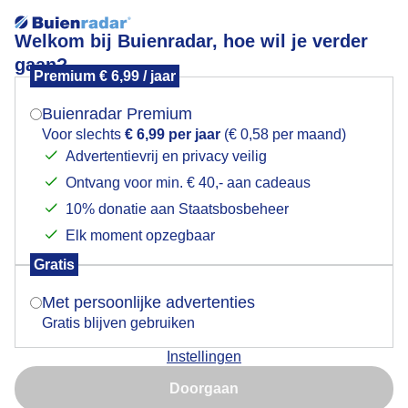
Welkom bij Buienradar, hoe wil je verder
gaan?
Premium € 6,99 / jaar
Mogen we je locatie gebruiken voor het
zonsopkomst
weer?
Buienradar Premium
Voor slechts
€ 6,99 per jaar
(€ 0,58 per maand)
Advertentievrij en privacy veilig
Ontvang voor min. € 40,- aan cadeaus
Indien je hier nog geen akkoord op hebt gegeven,
verschijnt er zo een pop-up uit je browser waarin
10% donatie aan Staatsbosbeheer
deze toestemming gevraagd wordt.
Elk moment opzegbaar
Gratis
Is goed, toon de popup
Met persoonlijke advertenties
Gratis blijven gebruiken
een mooie superzachte, versluierde zonsopkomst
Instellingen
vandaag
Nu niet, misschien later
Doorgaan
Door: ben Saanen
Gemaakt: 13-11-2025, 33x bekeken
Gebruik je Safari en wil je niet elke dag deze pop-up zien?