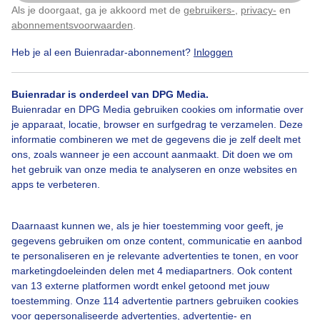
Als je doorgaat, ga je akkoord met de
gebruikers-
,
privacy-
en
Klik
hier
om dit aan te passen
abonnementsvoorwaarden
.
Heb je al een Buienradar-abonnement?
Inloggen
Zon
Wolken
Zonsopkomst
Buienradar is onderdeel van DPG Media.
Buienradar en DPG Media gebruiken cookies om informatie over
je apparaat, locatie, browser en surfgedrag te verzamelen. Deze
Bekijk slideshow
informatie combineren we met de gegevens die je zelf deelt met
ons, zoals wanneer je een account aanmaakt. Dit doen we om
het gebruik van onze media te analyseren en onze websites en
apps te verbeteren.
Een moment geduld aub...
Daarnaast kunnen we, als je hier toestemming voor geeft, je
gegevens gebruiken om onze content, communicatie en aanbod
te personaliseren en je relevante advertenties te tonen, en voor
marketingdoeleinden delen met 4 mediapartners. Ook content
van 13 externe platformen wordt enkel getoond met jouw
toestemming. Onze 114 advertentie partners gebruiken cookies
voor gepersonaliseerde advertenties, advertentie- en